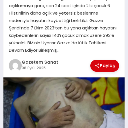
EKONOMI
açıklamaya göre, son 24 saat içinde 2’si çocuk 6
Filistinlinin daha açlık ve yetersiz beslenme
SAĞLIK
nedeniyle hayatını kaybettiği belirtildi. Gazze
Şeridi’nde 7 Ekim 2023’ten bu yana açlıktan hayatını
DÜNYA
kaybedenlerin sayısı 140’ı çocuk olmak üzere 393’e
yükseldi. BM’nin Uyarısı: Gazze’de Kıtlık Tehlikesi
EĞITIM
Devam Ediyor Birleşmiş…
Gazetem Sanat
Paylaş
08 Eylül 2025