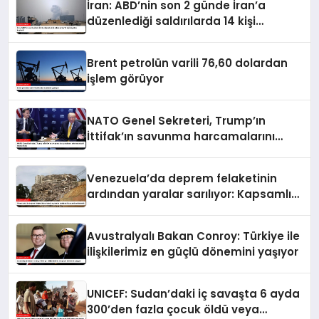
İran: ABD’nin son 2 günde İran’a
düzenlediği saldırılarda 14 kişi
hayatını kaybetti
Brent petrolün varili 76,60 dolardan
işlem görüyor
NATO Genel Sekreteri, Trump’ın
İttifak’ın savunma harcamalarını
artırmasındaki rolünü övdü
Venezuela’da deprem felaketinin
ardından yaralar sarılıyor: Kapsamlı
seferberlik
Avustralyalı Bakan Conroy: Türkiye ile
ilişkilerimiz en güçlü dönemini yaşıyor
UNICEF: Sudan’daki iç savaşta 6 ayda
300’den fazla çocuk öldü veya