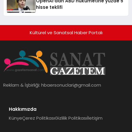
OpenAI’dan ABD hükümetine yüzde 5
hisse teklifi
Kültürel ve Sanatsal Haber Portalı
Reklam & İşbirliği:
hbaersonuclari@gmail.com
Hakkımızda
Künye
Çerez Politikası
Gizlilik Politikası
İletişim