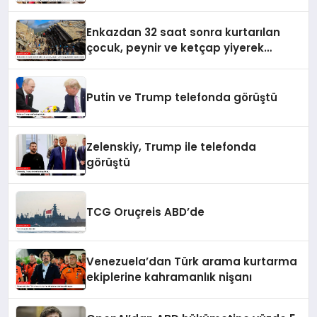
yaralandı
Enkazdan 32 saat sonra kurtarılan
çocuk, peynir ve ketçap yiyerek
hayatta kaldı
Putin ve Trump telefonda görüştü
Zelenskiy, Trump ile telefonda
görüştü
TCG Oruçreis ABD’de
Venezuela’dan Türk arama kurtarma
ekiplerine kahramanlık nişanı