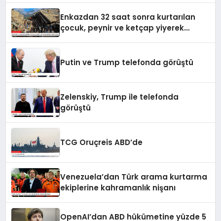
Enkazdan 32 saat sonra kurtarılan
çocuk, peynir ve ketçap yiyerek
hayatta kaldı
Putin ve Trump telefonda görüştü
Zelenskiy, Trump ile telefonda
görüştü
TCG Oruçreis ABD’de
Venezuela’dan Türk arama kurtarma
ekiplerine kahramanlık nişanı
OpenAI’dan ABD hükümetine yüzde 5