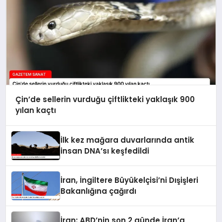
Çin’de sellerin vurduğu çiftlikteki yaklaşık 900
yılan kaçtı
İlk kez mağara duvarlarında antik
insan DNA’sı keşfedildi
İran, İngiltere Büyükelçisi’ni Dışişleri
Bakanlığına çağırdı
İran: ABD’nin son 2 günde İran’a