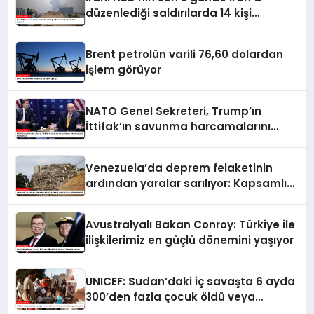
düzenlediği saldırılarda 14 kişi
hayatını kaybetti
Brent petrolün varili 76,60 dolardan
işlem görüyor
NATO Genel Sekreteri, Trump’ın
İttifak’ın savunma harcamalarını
artırmasındaki rolünü övdü
Venezuela’da deprem felaketinin
ardından yaralar sarılıyor: Kapsamlı
seferberlik
Avustralyalı Bakan Conroy: Türkiye ile
ilişkilerimiz en güçlü dönemini yaşıyor
UNICEF: Sudan’daki iç savaşta 6 ayda
300’den fazla çocuk öldü veya
yaralandı