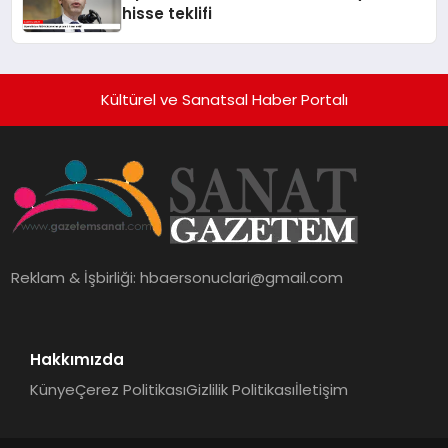
hisse teklifi
Kültürel ve Sanatsal Haber Portalı
Reklam & İşbirliği:
hbaersonuclari@gmail.com
Hakkımızda
Künye
Çerez Politikası
Gizlilik Politikası
İletişim