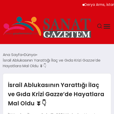
Derya Arms, İstanbul P
MAGAZIN
Ana Sayfa
Dünya
İsrail Ablukasının Yarattığı İlaç ve Gıda Krizi Gazze’de
TEKNOLOJI
Hayatlara Mal Oldu ⏬👇
SIYASET
İsrail Ablukasının Yarattığı İlaç
SPOR
ve Gıda Krizi Gazze’de Hayatlara
Mal Oldu ⏬👇
YAŞAM