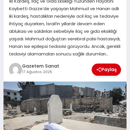
İki Kardeş, İlaç ve Gıda Eksikliği Yüzünden Hayatını
EKONOMI
Kaybetti Gazze’de yaşayan Mahmud ve Hanan adlı
iki kardeş, hastalıkları nedeniyle acil ilaç ve tedaviye
SAĞLIK
ihtiyaç duyarken, İsrail’in yıllardır devam eden
ablukası ve saldırıları sebebiyle ilaç ve gıda eksikliği
DÜNYA
yaşadı. Mahmud doğuştan serebral palsi hastasıydı,
Hanan ise epilepsi tedavisi görüyordu. Ancak, gerekli
EĞITIM
tedaviyi alamamaları sonucu sağlık durumları…
Gazetem Sanat
Paylaş
17 Ağustos 2025