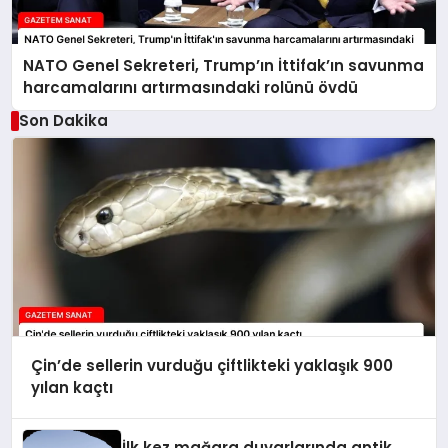
NATO Genel Sekreteri, Trump’ın İttifak’ın savunma
harcamalarını artırmasındaki rolünü övdü
Son Dakika
Çin’de sellerin vurduğu çiftlikteki yaklaşık 900
yılan kaçtı
İlk kez mağara duvarlarında antik