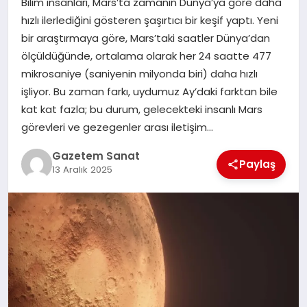
Bilim insanları, Mars’ta zamanın Dünya’ya göre daha
EKONOMI
hızlı ilerlediğini gösteren şaşırtıcı bir keşif yaptı. Yeni
bir araştırmaya göre, Mars’taki saatler Dünya’dan
SAĞLIK
ölçüldüğünde, ortalama olarak her 24 saatte 477
mikrosaniye (saniyenin milyonda biri) daha hızlı
DÜNYA
işliyor. Bu zaman farkı, uydumuz Ay’daki farktan bile
kat kat fazla; bu durum, gelecekteki insanlı Mars
EĞITIM
görevleri ve gezegenler arası iletişim…
Gazetem Sanat
Paylaş
13 Aralık 2025