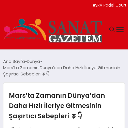
SRV Padel Court, Türki
MAGAZIN
Ana Sayfa
Dünya
Mars’ta Zamanın Dünya’dan Daha Hızlı İleriye Gitmesinin
TEKNOLOJI
Şaşırtıcı Sebepleri ⏬👇
SIYASET
Mars’ta Zamanın Dünya’dan
SPOR
Daha Hızlı İleriye Gitmesinin
Şaşırtıcı Sebepleri ⏬👇
YAŞAM