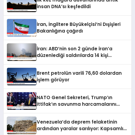
insan DNA’sı keşfedildi
İran, İngiltere Büyükelçisi’ni Dışişleri
Bakanlığına çağırdı
İran: ABD’nin son 2 günde İran’a
düzenlediği saldırılarda 14 kişi
hayatını kaybetti
Brent petrolün varili 76,60 dolardan
işlem görüyor
NATO Genel Sekreteri, Trump’ın
İttifak’ın savunma harcamalarını
artırmasındaki rolünü övdü
Venezuela’da deprem felaketinin
ardından yaralar sarılıyor: Kapsamlı