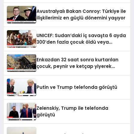
seferberlik
Avustralyalı Bakan Conroy: Türkiye ile
ilişkilerimiz en güçlü dönemini yaşıyor
UNICEF: Sudan’daki iç savaşta 6 ayda
300’den fazla çocuk öldü veya
yaralandı
Enkazdan 32 saat sonra kurtarılan
çocuk, peynir ve ketçap yiyerek
hayatta kaldı
Putin ve Trump telefonda görüştü
Zelenskiy, Trump ile telefonda
görüştü