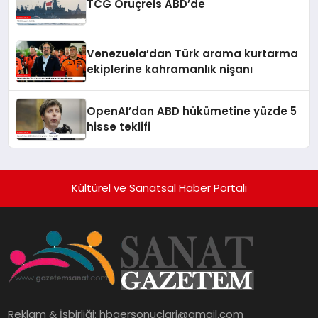
TCG Oruçreis ABD’de
Venezuela’dan Türk arama kurtarma
ekiplerine kahramanlık nişanı
OpenAI’dan ABD hükümetine yüzde 5
hisse teklifi
Kültürel ve Sanatsal Haber Portalı
Reklam & İşbirliği:
hbaersonuclari@gmail.com