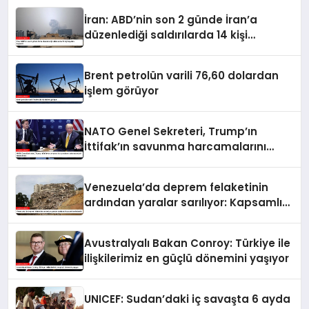
İran: ABD’nin son 2 günde İran’a
düzenlediği saldırılarda 14 kişi
hayatını kaybetti
Brent petrolün varili 76,60 dolardan
işlem görüyor
NATO Genel Sekreteri, Trump’ın
İttifak’ın savunma harcamalarını
artırmasındaki rolünü övdü
Venezuela’da deprem felaketinin
ardından yaralar sarılıyor: Kapsamlı
seferberlik
Avustralyalı Bakan Conroy: Türkiye ile
ilişkilerimiz en güçlü dönemini yaşıyor
UNICEF: Sudan’daki iç savaşta 6 ayda