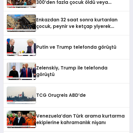
300’den fazla çocuk öldü veya
yaralandı
Enkazdan 32 saat sonra kurtarılan
çocuk, peynir ve ketçap yiyerek
hayatta kaldı
Putin ve Trump telefonda görüştü
Zelenskiy, Trump ile telefonda
görüştü
TCG Oruçreis ABD’de
Venezuela’dan Türk arama kurtarma
ekiplerine kahramanlık nişanı