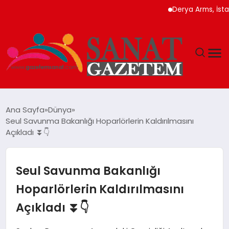
Derya Arms, İstanbul 
MAGAZIN
Ana Sayfa
Dünya
Seul Savunma Bakanlığı Hoparlörlerin Kaldırılmasını
TEKNOLOJI
Açıkladı ⏬👇
SIYASET
Seul Savunma Bakanlığı
SPOR
Hoparlörlerin Kaldırılmasını
Açıkladı ⏬👇
YAŞAM