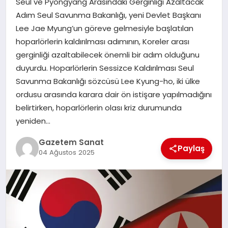
Seul ve Pyongyang Arasındaki Gerginliği Azaltacak
EKONOMI
Adım Seul Savunma Bakanlığı, yeni Devlet Başkanı
Lee Jae Myung’un göreve gelmesiyle başlatılan
SAĞLIK
hoparlörlerin kaldırılması adımının, Koreler arası
gerginliği azaltabilecek önemli bir adım olduğunu
DÜNYA
duyurdu. Hoparlörlerin Sessizce Kaldırılması Seul
Savunma Bakanlığı sözcüsü Lee Kyung-ho, iki ülke
EĞITIM
ordusu arasında karara dair ön istişare yapılmadığını
belirtirken, hoparlörlerin olası kriz durumunda
yeniden…
Gazetem Sanat
Paylaş
04 Ağustos 2025