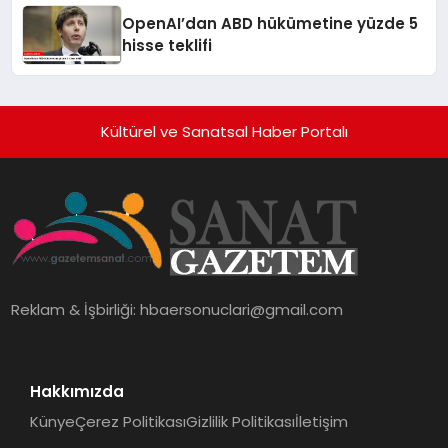
OpenAI’dan ABD hükümetine yüzde 5
hisse teklifi
Kültürel ve Sanatsal Haber Portalı
Reklam & İşbirliği:
hbaersonuclari@gmail.com
Hakkımızda
Künye
Çerez Politikası
Gizlilik Politikası
İletişim