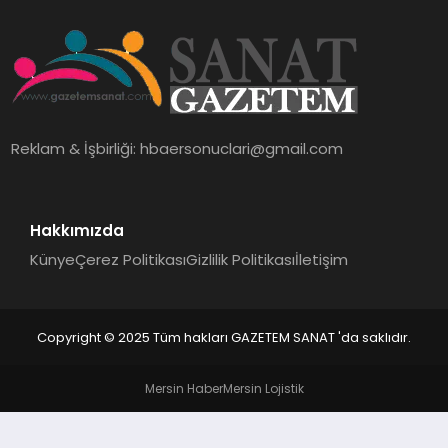
EKONOMI
SAĞLIK
DÜNYA
Reklam & İşbirliği:
hbaersonuclari@gmail.com
EĞITIM
Hakkımızda
Künye
Çerez Politikası
Gizlilik Politikası
İletişim
Copyright © 2025 Tüm hakları GAZETEM SANAT 'da saklıdır.
Mersin Haber
Mersin Lojistik