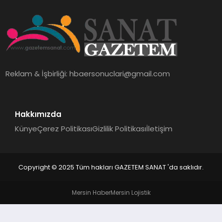
EKONOMI
SAĞLIK
DÜNYA
Reklam & İşbirliği:
hbaersonuclari@gmail.com
EĞITIM
Hakkımızda
Künye
Çerez Politikası
Gizlilik Politikası
İletişim
Copyright © 2025 Tüm hakları GAZETEM SANAT 'da saklıdır.
Mersin Haber
Mersin Lojistik