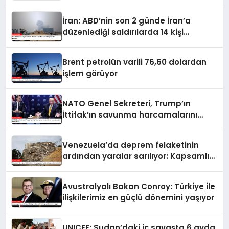
İran: ABD’nin son 2 günde İran’a
düzenlediği saldırılarda 14 kişi
hayatını kaybetti
Brent petrolün varili 76,60 dolardan
işlem görüyor
NATO Genel Sekreteri, Trump’ın
İttifak’ın savunma harcamalarını
artırmasındaki rolünü övdü
Venezuela’da deprem felaketinin
ardından yaralar sarılıyor: Kapsamlı
seferberlik
Avustralyalı Bakan Conroy: Türkiye ile
ilişkilerimiz en güçlü dönemini yaşıyor
UNICEF: Sudan’daki iç savaşta 6 ayda