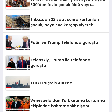
300’den fazla çocuk öldü veya
yaralandı
Enkazdan 32 saat sonra kurtarılan
çocuk, peynir ve ketçap yiyerek
hayatta kaldı
Putin ve Trump telefonda görüştü
Zelenskiy, Trump ile telefonda
görüştü
TCG Oruçreis ABD’de
Venezuela’dan Türk arama kurtarma
ekiplerine kahramanlık nişanı