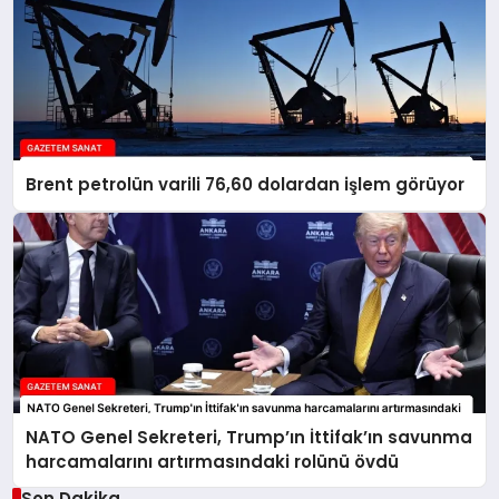
Brent petrolün varili 76,60 dolardan işlem görüyor
NATO Genel Sekreteri, Trump’ın İttifak’ın savunma
harcamalarını artırmasındaki rolünü övdü
Son Dakika