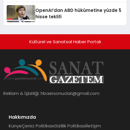
OpenAI’dan ABD hükümetine yüzde 5
hisse teklifi
Kültürel ve Sanatsal Haber Portalı
Reklam & İşbirliği:
hbaersonuclari@gmail.com
Hakkımızda
Künye
Çerez Politikası
Gizlilik Politikası
İletişim