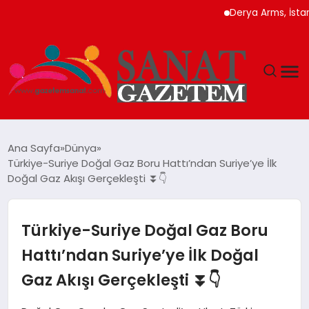
Derya Arms, İstanbul P
MAGAZIN
Ana Sayfa
Dünya
Türkiye-Suriye Doğal Gaz Boru Hattı’ndan Suriye’ye İlk
TEKNOLOJI
Doğal Gaz Akışı Gerçekleşti ⏬👇
SIYASET
Türkiye-Suriye Doğal Gaz Boru
SPOR
Hattı’ndan Suriye’ye İlk Doğal
Gaz Akışı Gerçekleşti ⏬👇
YAŞAM