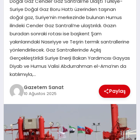
Doğal Gaz Cender Gaz Santrali’ne Ulaştı Türkiye-
EKONOMI
Suriye Doğal Gaz Boru Hattı üzerinden taşınan
doğal gaz, Suriye’nin merkezinde bulunan Humus
SAĞLIK
ilindeki Cender Gaz Santrali’ne ulaştırıldı. Gazın
buradan sonraki rotası ise başkent Şam
DÜNYA
yakınlarındaki Nasıriyye ve Teşrin termik santrallerine
yönlendirilecek. Gaz Santrallerinde Açılış
EĞITIM
Gerçekleştirildi Suriye Enerji Bakan Yardımcısı Gayyas
Diyab ve Humus Valisi Abdurrahman el-Ama’nın da
katılımıyla,…
Gazetem Sanat
Paylaş
10 Ağustos 2025