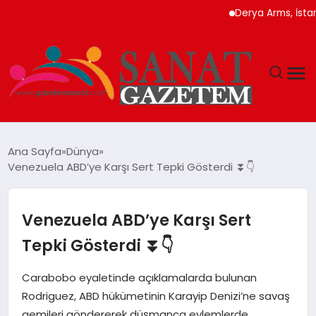
Derya Arms, İstanbul P
MAGAZIN
Ana Sayfa
Dünya
Venezuela ABD’ye Karşı Sert Tepki Gösterdi ⏬👇
TEKNOLOJI
SIYASET
Venezuela ABD’ye Karşı Sert
Tepki Gösterdi ⏬👇
SPOR
Carabobo eyaletinde açıklamalarda bulunan
YAŞAM
Rodriguez, ABD hükümetinin Karayip Denizi’ne savaş
gemileri göndererek düşmanca eylemlerde