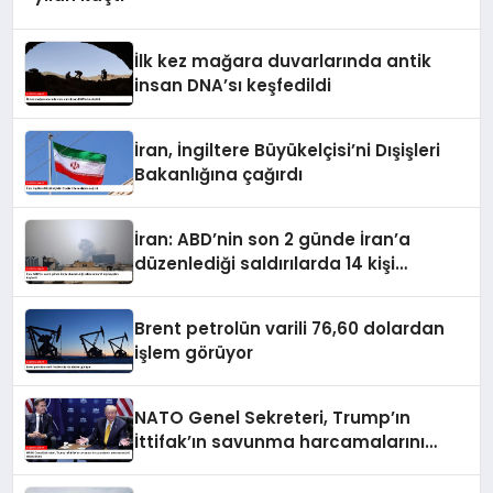
İlk kez mağara duvarlarında antik
insan DNA’sı keşfedildi
İran, İngiltere Büyükelçisi’ni Dışişleri
Bakanlığına çağırdı
İran: ABD’nin son 2 günde İran’a
düzenlediği saldırılarda 14 kişi
hayatını kaybetti
Brent petrolün varili 76,60 dolardan
işlem görüyor
NATO Genel Sekreteri, Trump’ın
İttifak’ın savunma harcamalarını
artırmasındaki rolünü övdü