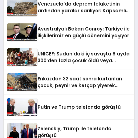
Venezuela’da deprem felaketinin
ardından yaralar sarılıyor: Kapsamlı
seferberlik
Avustralyalı Bakan Conroy: Türkiye ile
ilişkilerimiz en güçlü dönemini yaşıyor
UNICEF: Sudan’daki iç savaşta 6 ayda
300’den fazla çocuk öldü veya
yaralandı
Enkazdan 32 saat sonra kurtarılan
çocuk, peynir ve ketçap yiyerek
hayatta kaldı
Putin ve Trump telefonda görüştü
Zelenskiy, Trump ile telefonda
görüştü