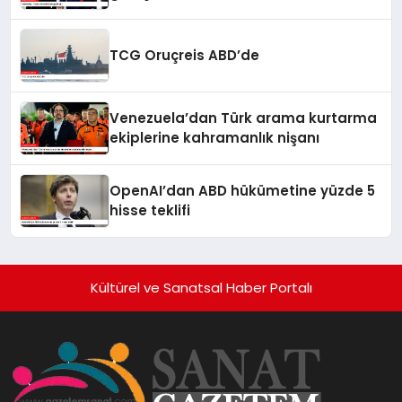
TCG Oruçreis ABD’de
Venezuela’dan Türk arama kurtarma
ekiplerine kahramanlık nişanı
OpenAI’dan ABD hükümetine yüzde 5
hisse teklifi
Kültürel ve Sanatsal Haber Portalı