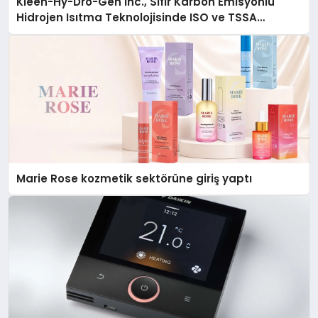
Kleen-Hy-Dro-Gen Inc., Sıfır Karbon Emisyonlu
Hidrojen Isıtma Teknolojisinde ISO ve TSSA
Düzenleyici Onaylarını Aldı
Marie Rose kozmetik sektörüne giriş yaptı