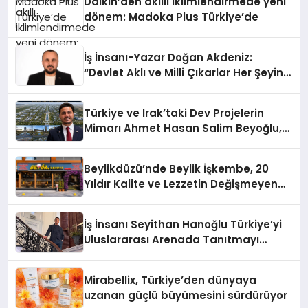
Daikin’den akıllı iklimlendirmede yeni
dönem: Madoka Plus Türkiye’de
İş İnsanı-Yazar Doğan Akdeniz:
“Devlet Aklı ve Milli Çıkarlar Her Şeyin
Üzerindedir”
Türkiye ve Irak’taki Dev Projelerin
Mimarı Ahmet Hasan Salim Beyoğlu,
10 Milyon Metrekarelik “Al Yusuf
Holding Industrial City” Projesini
Beylikdüzü’nde Beylik İşkembe, 20
Hayata Geçirecek
Yıldır Kalite ve Lezzetin Değişmeyen
Adresi
İş İnsanı Seyithan Hanoğlu Türkiye’yi
Uluslararası Arenada Tanıtmayı
Hedefliyor
Mirabellix, Türkiye’den dünyaya
uzanan güçlü büyümesini sürdürüyor