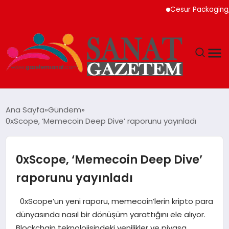
Cesur Packaging, Mısır
MAGAZIN
Ana Sayfa
Gündem
0xScope, ‘Memecoin Deep Dive’ raporunu yayınladı
TEKNOLOJI
SIYASET
0xScope, ‘Memecoin Deep Dive’
raporunu yayınladı
SPOR
0xScope’un yeni raporu, memecoin’lerin kripto para
YAŞAM
dünyasında nasıl bir dönüşüm yarattığını ele alıyor.
Blockchain teknolojisindeki yenilikler ve piyasa