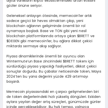
dijital varlıkların kripto ekosistemindeki artan etkisini
gözler önüne seriyor.
Geleneksel anlayışın ötesinde, memecoin’ler artık
sadece geçici bir heves olmaktan çıkıp, yeni
blockchain ağlarının gelişiminde önemli bir rol
oynamaya başladı. Base ve TON gibi yeni nesil
blockchain platformlarında ortaya çıkan $BRETT ve
$DEGEN gibi memecoin’ler, bu ağlara dikkat çekici
miktarda sermaye akışı sağlıyor.
Piyasa dinamiklerinde önemli bir oyuncu olan
Wintermute’un Base zincirindeki $BRETT tokenı için
sürdürdüğü piyasa yapıcılığı faaliyetleri, dikkat çekici
sonuçlar doğurdu. Bu çabalar neticesinde token, Mayıs
2024’ten bu yana değerini yüzde 429 artırmayı
başardı.
Memecoin piyasasındaki en çarpıcı gelişmelerden biri
de token değerlerindeki hızlı yükseliş döngüleri. Eskiden
aylara yayılan değer artış süreçleri, günümüzde günler
içinde gerçekleşebiliyor. Bu hızlı tempo, yalnızca