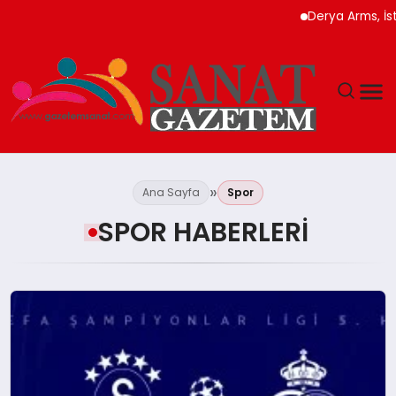
Derya Arms, İstanbul Prohunt 2026’da 
MAGAZIN
Ana Sayfa
Spor
TEKNOLOJI
SPOR HABERLERI
SIYASET
SPOR
YAŞAM