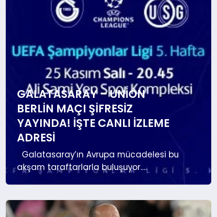
EKONOMI
SAĞLIK
DÜNYA
EĞITIM
GALATASARAY – UNION
BERLIN MAÇI ŞIFRESIZ
YAYINDA! İŞTE CANLI İZLEME
ADRESI
Galatasaray’ın Avrupa mücadelesi bu
akşam taraftarlarla buluşuyor.
Karşılaşma TRT üzerinden şifresiz ve X
Ten platformundan canlı olarak
yayınlanacak. Maçın Detayları UEFA