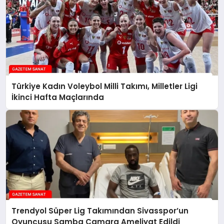
Türkiye Kadın Voleybol Milli Takımı, Milletler Ligi
İkinci Hafta Maçlarında
Trendyol Süper Lig Takımından Sivasspor’un
Oyuncusu Samba Camara Ameliyat Edildi