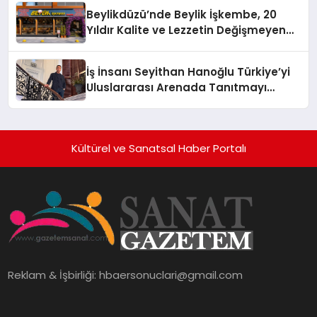
Holding Industrial City” Projesini
Beylikdüzü’nde Beylik İşkembe, 20
Hayata Geçirecek
Yıldır Kalite ve Lezzetin Değişmeyen
Adresi
İş İnsanı Seyithan Hanoğlu Türkiye’yi
Uluslararası Arenada Tanıtmayı
Hedefliyor
Kültürel ve Sanatsal Haber Portalı
Reklam & İşbirliği:
hbaersonuclari@gmail.com