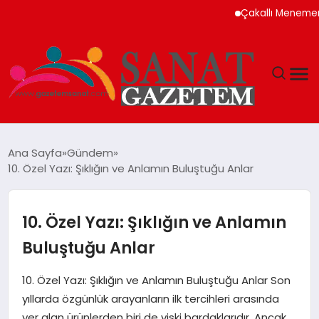
Çakallı Menemeni Nede
MAGAZIN
Ana Sayfa
Gündem
10. Özel Yazı: Şıklığın ve Anlamın Buluştuğu Anlar
TEKNOLOJI
SIYASET
10. Özel Yazı: Şıklığın ve Anlamın
Buluştuğu Anlar
SPOR
10. Özel Yazı: Şıklığın ve Anlamın Buluştuğu Anlar Son
YAŞAM
yıllarda özgünlük arayanların ilk tercihleri arasında
yer alan ürünlerden biri de viski bardaklarıdır. Ancak