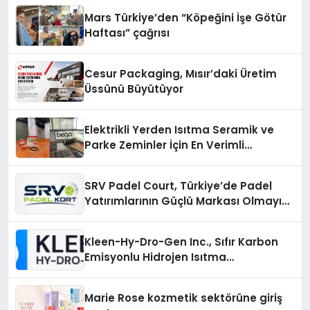
Mars Türkiye’den “Köpeğini İşe Götür
Haftası” çağrısı
Cesur Packaging, Mısır’daki Üretim
Üssünü Büyütüyor
Elektrikli Yerden Isıtma Seramik ve
Parke Zeminler İçin En Verimli
Çözümler
SRV Padel Court, Türkiye’de Padel
Yatırımlarının Güçlü Markası Olmayı
Sürdürüyor
Kleen-Hy-Dro-Gen Inc., Sıfır Karbon
Emisyonlu Hidrojen Isıtma
Teknolojisinde ISO ve TSSA
Düzenleyici Onaylarını Aldı
Marie Rose kozmetik sektörüne giriş