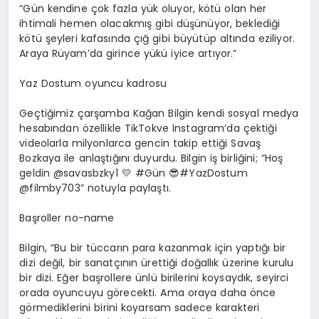
“Gün kendine çok fazla yük oluyor, kötü olan her
ihtimali hemen olacakmış gibi
düşünüyor
, beklediği
kötü şeyleri kafasında çığ gibi büyütüp altında eziliyor.
Araya
Rüyam’da
girince yükü iyice artıyor.”
Yaz
D
ostum oyuncu kadrosu
Geçtiğimiz çarşamba Kağan Bilgin kendi sosyal medya
hesabından özellikle
TikTok
ve Instagram’da çektiği
videolarla milyonlarca gencin takip ettiği Savaş
Bozkaya ile anlaştığını duyurdu. Bilgin iş birliğini; “Hoş
geldin @savasbzky1
💛
#Gün
😎
#YazDostum
@filmby703” notuyla paylaştı.
Başroller
no
-name
Bilgin, “Bu bir tüccarın para kazanmak için yaptığı bir
dizi değil, bir sanatçının ürettiği doğallık üzerine kurulu
bir dizi. Eğer başrollere ünlü birilerini koysaydık,
seyirci
orada oyuncuyu görecekti. Ama oraya daha önce
görmediklerini birini koyarsam sadece karakteri