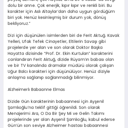
dolu bir anne. Çok enerjik, kıpır kıpır ve renkli biri. Bu
karakter için Aslı
Altaylar’dan
daha uygun gördüğüm
biri yok. Henüz kesinleşmiş bir durum yok, dönüş
bekliyoruz.”
Dizi için düşünülen isimlerden biri de Ferit Aktuğ. Kavak
Yelleri, Ufak Tefek Cinayetler, Eltilerin Savaşı gibi
projelerde yer alan ve son olarak Doktor Başka
Hayatta dizisinde “Prof. Dr. Ekin Kurtulan” karakterini
canlandıran Ferit Aktuğ, dizide
Rüyam’ın
babası olan
ve bir TV kanalında dramalar müdürü olarak çalışan
Uğur Balcı karakteri için düşünülüyor. Henüz diziyle
anlaşma sağlanıp sağlanmadığı bilinmiyor.
Alzheimer
lı
Babaanne Elmas
Dizide Gün karakterinin babaannesi için
Ayşenil
Şamlıoğlu’na teklif gittiği öğrenildi. Son olarak
Menajerimi Ara, O Da Bir Şey Mi ve Gelin Takımı
projelerinde yer alan
Ayşenil
Şamlıoğlu, kabul ederse
Gün’ün son seviye
Alzheimer
hastası babaannesi