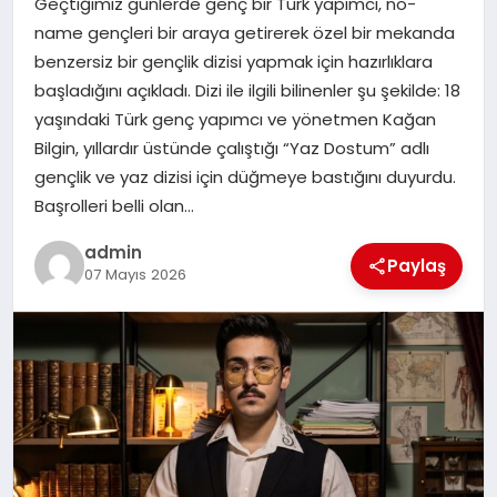
Geçtiğimiz günlerde genç bir Türk yapımcı, no-
EKONOMI
name gençleri bir araya getirerek özel bir mekanda
benzersiz bir gençlik dizisi yapmak için hazırlıklara
SAĞLIK
başladığını açıkladı. Dizi ile ilgili bilinenler şu şekilde: 18
yaşındaki Türk genç yapımcı ve yönetmen Kağan
DÜNYA
Bilgin, yıllardır üstünde çalıştığı “Yaz Dostum” adlı
gençlik ve yaz dizisi için düğmeye bastığını duyurdu.
EĞITIM
Başrolleri belli olan…
admin
Paylaş
07 Mayıs 2026