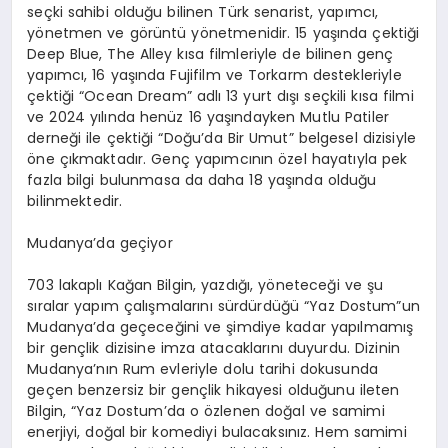
seçki sahibi olduğu bilinen Türk senarist, yapımcı,
yönetmen ve görüntü yönetmenidir. 15 yaşında çektiği
Deep
Blue,
The
Alley
kısa filmleriyle de bilinen genç
yapımcı, 16 yaşında
Fujifilm
ve
Torkarm
destekleriyle
çektiği “Ocean
Dream
” adlı 13 yurt dışı
seçkili
kısa filmi
ve 2024 yılında henüz 16 yaşındayken Mutlu Patiler
derneği ile çektiği “Doğu’da Bir Umut” belgesel dizisiyle
öne çıkmaktadır. Genç yapımcının özel hayatıyla pek
fazla bilgi bulunmasa da daha 18 yaşında olduğu
bilinmektedir.
Mudanya’da geçiyor
703 lakaplı Kağan Bilgin, yazdığı, yöneteceği ve şu
sıralar yapım çalışmalarını sürdürdüğü “Yaz
Dostum”un
Mudanya’da geçeceğini ve şimdiye kadar yapılmamış
bir gençlik dizisine imza atacaklarını duyurdu. Dizinin
Mudanya’nın Rum evleriyle dolu tarihi dokusunda
geçen benzersiz bir gençlik hikayesi olduğunu ileten
Bilgin, “Yaz
Dostum’da
o özlenen doğal ve samimi
enerjiyi, doğal bir komediyi bulacaksınız. Hem samimi