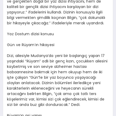
ve gerçekten doğal bir yaz dizisi ihtiyacını, hem de
kaliteli bir gençlik dizisi ihtiyacını karşılayan bir dizi
yapıyoruz.” ifadelerini kullandı. Dizinin konusuyla ilgili
bilgi vermekten şimdilik kaçınan Bilgin, “çok dokunaklı
bir hikayeyle çıkacağız.” ifadeleriyle merak uyandırdı.
Yaz
D
ostum dizisi konusu
Gün ve
R
üyam’ın
hikayesi
Dizi, ailesiyle Mudanya’da yeni bir başlangıç yapan 17
yaşındaki “Rüyam” adlı bir genç kızın, çocukken ailesini
kaybetmiş ve son seviye
alzheimer
hastası
babaannesine bakmak için hem okuyup hem de iki
işte çalışan “
Gün”le
bir yaz boyunca yaşayacağı
olayları anlatacak. Dizinin bölümleri ilerledikçe yeni
karakterlerin ekleneceğini ve heyecanın sürekli
artacağını belirten Bilgin, “çok ama çok tatlı ters
köşelerimiz var, kimisi sizi çok eğlendirecek, kimisi de
sizi bir anda buz gibi donduracak.” Dedi.
Rüyam’ın
asi yapısı