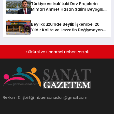
Türkiye ve Irak’taki Dev Projelerin
Mimarı Ahmet Hasan Salim Beyoğlu,
10 Milyon Metrekarelik “Al Yusuf
Holding Industrial City” Projesini
Beylikdüzü’nde Beylik İşkembe, 20
Hayata Geçirecek
Yıldır Kalite ve Lezzetin Değişmeyen
Adresi
Kültürel ve Sanatsal Haber Portalı
Reklam & İşbirliği:
hbaersonuclari@gmail.com