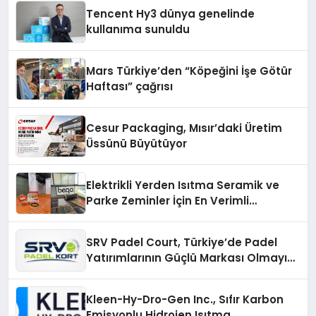
Tencent Hy3 dünya genelinde
kullanıma sunuldu
Mars Türkiye’den “Köpeğini İşe Götür
Haftası” çağrısı
Cesur Packaging, Mısır’daki Üretim
Üssünü Büyütüyor
Elektrikli Yerden Isıtma Seramik ve
Parke Zeminler İçin En Verimli
Çözümler
SRV Padel Court, Türkiye’de Padel
Yatırımlarının Güçlü Markası Olmayı
Sürdürüyor
Kleen-Hy-Dro-Gen Inc., Sıfır Karbon
Emisyonlu Hidrojen Isıtma