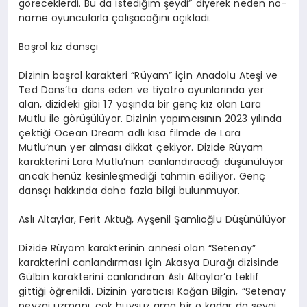
göreceklerdi. Bu da istediğim şeydi” diyerek neden
no
-
name oyuncularla çalışacağını açıkladı.
Başrol kız dansçı
Dizinin başrol karakteri “Rüyam” için Anadolu Ateşi ve
Ted
Dans’ta
dans eden ve tiyatro oyunlarında yer
alan, dizideki gibi 17 yaşında bir genç kız olan Lara
Mutlu ile görüşülüyor. Dizinin yapımcısının 2023 yılında
çektiği Ocean
Dream
adlı kısa filmde de Lara
Mutlu’nun yer alması dikkat çekiyor. Dizide Rüyam
karakterini Lara Mutlu’nun canlandıracağı düşünülüyor
ancak henüz kesinleşmediği tahmin ediliyor. Genç
dansçı hakkında daha fazla bilgi bulunmuyor.
Aslı Altaylar, Ferit Aktuğ,
Ayşenil
Şamlıoğlu Düşünülüyor
Dizide Rüyam karakterinin annesi olan “
Setenay
”
karakterini canlandırması için Akasya Durağı dizisinde
Gülbin karakterini canlandıran Aslı
Altaylar’a
teklif
gittiği öğrenildi. Dizinin yaratıcısı Kağan Bilgin,
“
Setenay
peyzaj uzmanı, çok huysuz ama bir o kadar da sevgi