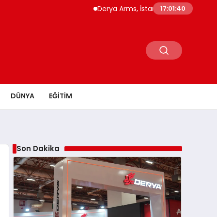
Derya Arms, İstanbul Prohunt 2026’da yeni nes
17:01:42
DÜNYA
EĞITIM
Son Dakika