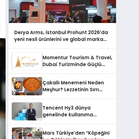
Derya Arms, İstanbul Prohunt 2026’da
yeni nesil ürünlerini ve global marka
vizyonunu sergiledi
Momentur Tourism & Travel,
Dubai Turizminde Güçlü
Operasyon Ağıyla Fark
Yaratıyor
Çakallı Menemeni Neden
Meşhur? Lezzetinin Sırrı
Nedir?
Tencent Hy3 dünya
genelinde kullanıma
sunuldu
Mars Türkiye’den “Köpeğini