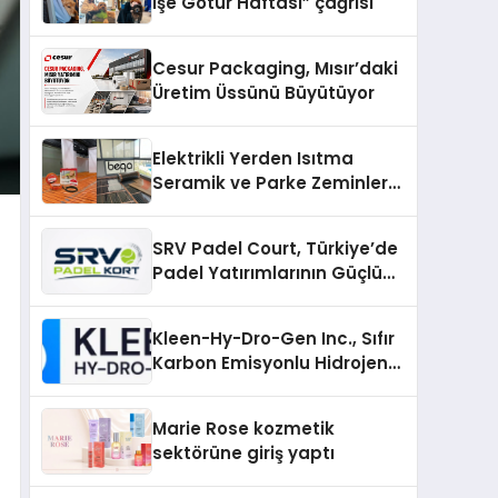
İşe Götür Haftası” çağrısı
Cesur Packaging, Mısır’daki
Üretim Üssünü Büyütüyor
Elektrikli Yerden Isıtma
Seramik ve Parke Zeminler
İçin En Verimli Çözümler
SRV Padel Court, Türkiye’de
Padel Yatırımlarının Güçlü
Markası Olmayı Sürdürüyor
Kleen-Hy-Dro-Gen Inc., Sıfır
Karbon Emisyonlu Hidrojen
Isıtma Teknolojisinde ISO ve
TSSA Düzenleyici Onaylarını
Marie Rose kozmetik
Aldı
sektörüne giriş yaptı