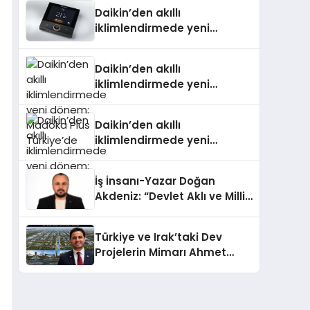
Daikin’den akıllı
iklimlendirmede yeni
dönem: Madoka Plus
Türkiye’de
Daikin’den akıllı
iklimlendirmede yeni
dönem: Madoka Plus
Türkiye’de
Daikin’den akıllı
iklimlendirmede yeni
dönem: Madoka Plus
Türkiye’de
İş İnsanı-Yazar Doğan
Akdeniz: “Devlet Aklı ve Milli
Çıkarlar Her Şeyin
Üzerindedir”
Türkiye ve Irak’taki Dev
Projelerin Mimarı Ahmet
Hasan Salim Beyoğlu, 10
Milyon Metrekarelik “Al Yusuf
Holding Industrial City”