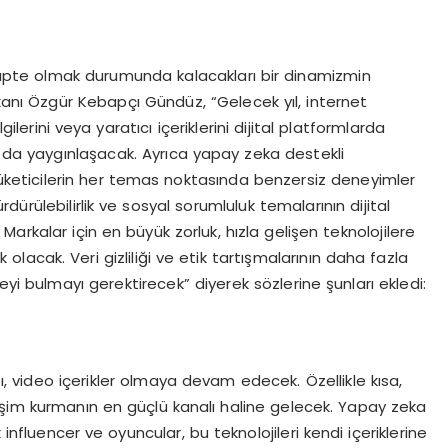
adapte olmak durumunda kalacakları bir dinamizmin
şkanı Özgür Kebapçı Gündüz, “Gelecek yıl, internet
lgilerini veya yaratıcı içeriklerini dijital platformlarda
ha da yaygınlaşacak. Ayrıca yapay zeka destekli
tüketicilerin her temas noktasında benzersiz deneyimler
rülebilirlik ve sosyal sorumluluk temalarının dijital
arkalar için en büyük zorluk, hızla gelişen teknolojilere
acak. Veri gizliliği ve etik tartışmalarının daha fazla
yi bulmayı gerektirecek” diyerek sözlerine şunları ekledi:
zı, video içerikler olmaya devam edecek. Özellikle kısa,
kileşim kurmanın en güçlü kanalı haline gelecek. Yapay zeka
 influencer ve oyuncular, bu teknolojileri kendi içeriklerine