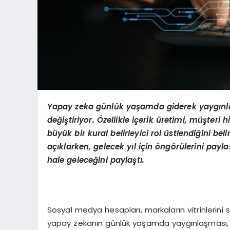
Yapay zeka günlük yaşamda giderek yaygınlaş
değiştiriyor. Özellikle iç
erik
üretimi, müşteri h
büyük bir kural belirleyici rol üstlendiğini bel
açıklarken, gelecek yıl için
ö
ng
ö
rülerini payla
hale geleceğini paylaştı.
Sosyal medya hesapları, markaların vitrinlerini 
yapay zekanın günlük yaşamda yaygınlaşması, di