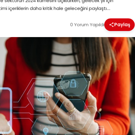
se sektörün 2024 karnesini açıklarken, gelecek yıl için
imi içeriklerin daha kritik hale geleceğini paylaştı….
0 Yorum Yapıldı
Paylaş