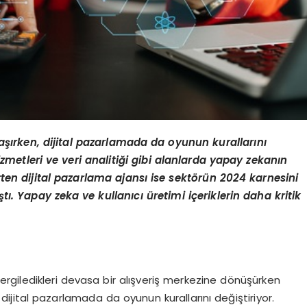
ırken, dijital pazarlamada da oyunun kurallarını
izmetleri ve veri analitiği gibi alanlarda yapay zekanın
irten dijital pazarlama ajansı ise sekt
ö
rün 2024 karnesini
ştı. Yapay zeka ve kullanıcı üretimi iç
erik
lerin daha kritik
sergiledikleri devasa bir alışveriş merkezine dönüşürken
jital pazarlamada da oyunun kurallarını değiştiriyor.