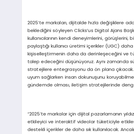
2025’te markaları, dijitalde hızla değişiklere 
beklediğini söyleyen Clicks’us Digital Ajans Ba
kullanıcılarının kendi deneyimlerini, görüşlerini, bi
paylaştığı kullanıcı üretimi içerikler (UGC) da
kişiselleştirmenin daha da derinleşeceğini ve 
talep edeceğini düşünüyoruz. Aynı zamanda sürdü
stratejilere entegrasyonu da ön plana çıkacak. M
uyum sağlarken insan dokunuşunu koruyabilmek ol
gündemde olması, iletişim stratejilerinde denge
“2025’te markalar için dijital pazarlamanın yıldı
etkileyici ve interaktif videolar tüketiciyle et
destekli içerikler de daha sık kullanılacak. Ancak