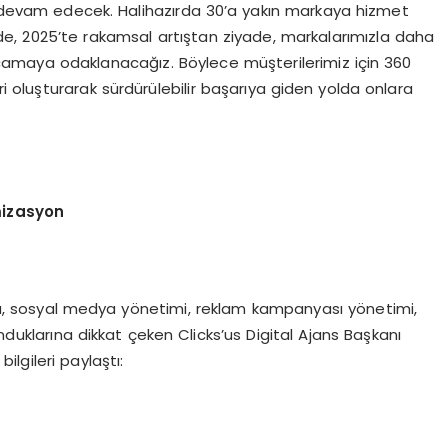
devam edecek. Halihazırda 30’a yakın markaya hizmet
de, 2025’te rakamsal artıştan ziyade, markalarımızla daha
rcamaya odaklanacağız. Böylece müşterilerimiz için 360
ri oluşturarak sürdürülebilir başarıya giden yolda onlara
mizasyon
ma, sosyal medya yönetimi, reklam kampanyası yönetimi,
unduklarına dikkat çeken Clicks’us Digital Ajans Başkanı
ilgileri paylaştı: