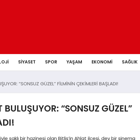
LOJI
SIYASET
SPOR
YAŞAM
EKONOMI
SAĞLIK
ŞUYOR: “SONSUZ GÜZEL” FİLMİNİN ÇEKİMLERİ BAŞLADI!
T BULUŞUYOR: “SONSUZ GÜZEL”
ADI!
le saklı bir hazinesi olan Bitlis’in Ahlat ilçesi, dev bir sinema