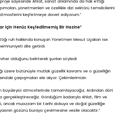
 proje sayesinde Ahlat, sanat anlamında da hak ettiği
ımcıları, yönetmenleri ve özellikle dizi sektörü temsilcilerini
m atmosferini keşfetmeye davet ediyorum.”
r İçin Henüz Keşfedilmemiş Bir Hazine”
e kattığı ruh hakkında konuşan Yönetmen Mesut Uçakan ise
emnuniyeti dile getirdi.
evher olduğunu belirterek şunları söyledi:
ğı üzere bütünüyle mutlak güzellik kavramı ve o güzelliğin
sındaki çarpışmaları ele alıyor. Çekimlerimizin
t’ın büyüleyici atmosferinde tamamlayacağız. Ardından dört
da gerçekleştireceğiz. Gördüğüm kadarıyla Ahlat, film ve
, ancak muazzam bir tarihi dokuya ve doğal güzelliğe
nyasının gözünü buraya çevirmesine vesile olacaktır.”