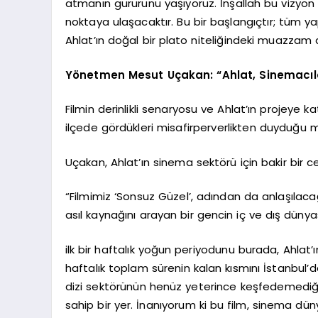
atmanın gururunu yaşıyoruz. İnşallah bu vizyon
noktaya ulaşacaktır. Bu bir başlangıçtır; tüm yap
Ahlat’ın doğal bir plato niteliğindeki muazza
Yönetmen Mesut Uçakan: “Ahlat, Sinemacıla
Filmin derinlikli senaryosu ve Ahlat’ın projey
ilçede gördükleri misafirperverlikten duyduğu m
Uçakan, Ahlat’ın sinema sektörü için bakir bir c
“Filmimiz ‘Sonsuz Güzel’, adından da anlaşılaca
asıl kaynağını arayan bir gencin iç ve dış dünya
ilk bir haftalık yoğun periyodunu burada, Ahla
haftalık toplam sürenin kalan kısmını İstanbul’
dizi sektörünün henüz yeterince keşfedemediği
sahip bir yer. İnanıyorum ki bu film, sinema dü