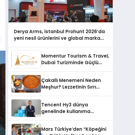
Derya Arms, İstanbul Prohunt 2026’da
yeni nesil ürünlerini ve global marka
vizyonunu sergiledi
Momentur Tourism & Travel,
Dubai Turizminde Güçlü
Operasyon Ağıyla Fark
Yaratıyor
Çakallı Menemeni Neden
Meşhur? Lezzetinin Sırrı
Nedir?
Tencent Hy3 dünya
genelinde kullanıma
sunuldu
Mars Türkiye’den “Köpeğini