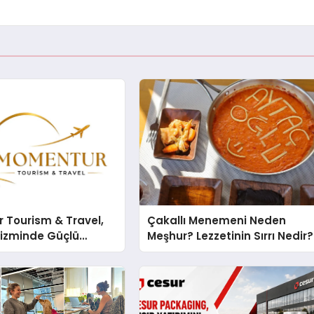
 Tourism & Travel,
Çakallı Menemeni Neden
rizminde Güçlü
Meşhur? Lezzetinin Sırrı Nedir?
n Ağıyla Fark