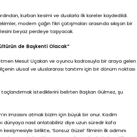
ardından, kurban kesimi ve dualarla ilk kareler kaydedildi.
kimler, modern çağın fikri çatışmaları arasında sıkışan bir
elesini beyaz perdeye taşıyacak.
ültürün de Başkenti Olacak”
önetmen Mesut Uçakan ve oyuncu kadrosuyla bir araya gelen
çenin ulusal ve uluslararası tanıtımı için bir dönüm noktası
a taçlandırmak istediklerini belirten Başkan Gülmez, şu
’ın imzasını atmak bizim için büyük bir onur. Kadim
 dünyaya nasıl anlatabiliriz diye uzun süredir kafa
kesişmesiyle birlikte, ‘Sonsuz Güzel’ filminin ilk adımını