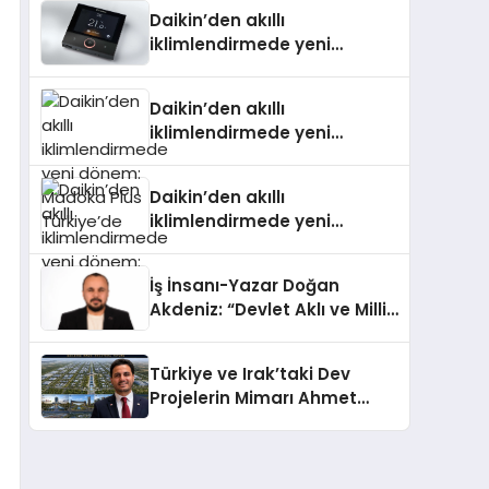
Daikin’den akıllı
iklimlendirmede yeni
dönem: Madoka Plus
Türkiye’de
Daikin’den akıllı
iklimlendirmede yeni
dönem: Madoka Plus
Türkiye’de
Daikin’den akıllı
iklimlendirmede yeni
dönem: Madoka Plus
Türkiye’de
İş İnsanı-Yazar Doğan
Akdeniz: “Devlet Aklı ve Milli
Çıkarlar Her Şeyin
Üzerindedir”
Türkiye ve Irak’taki Dev
Projelerin Mimarı Ahmet
Hasan Salim Beyoğlu, 10
Milyon Metrekarelik “Al Yusuf
Holding Industrial City”