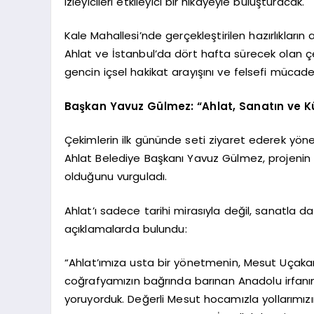
izleyicileri etkileyici bir hikâyeyle buluşturacak.
Kale Mahallesi’nde gerçekleştirilen hazırlıkların 
Ahlat ve İstanbul’da dört hafta sürecek olan çe
gencin içsel hakikat arayışını ve felsefi mücad
Başkan Yavuz Gülmez: “Ahlat, Sanatın ve K
Çekimlerin ilk gününde seti ziyaret ederek y
Ahlat Belediye Başkanı Yavuz Gülmez, projenin il
olduğunu vurguladı.
Ahlat’ı sadece tarihi mirasıyla değil, sanatla d
açıklamalarda bulundu:
“Ahlat’ımıza usta bir yönetmenin, Mesut Uçakan
coğrafyamızın bağrında barınan Anadolu irfanını
yoruyorduk. Değerli Mesut hocamızla yollarımızın 