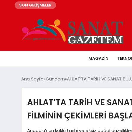
SON GELİŞMELER
MAGAZIN
TEKNO
Ana Sayfa
Gündem
AHLAT’TA TARİH VE SANAT BULU
AHLAT’TA TARİH VE SANA
FİLMİNİN ÇEKİMLERİ BAŞL
Anadolu’nun köklü tarihi ve eşsiz doğal güzellikleriy