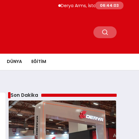
Derya Arms, İstanbul Prohunt 2026’da yeni ne
06:44:04
DÜNYA
EĞITIM
Son Dakika