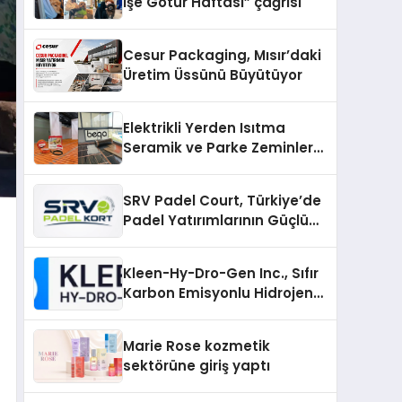
İşe Götür Haftası” çağrısı
Cesur Packaging, Mısır’daki
Üretim Üssünü Büyütüyor
Elektrikli Yerden Isıtma
Seramik ve Parke Zeminler
İçin En Verimli Çözümler
SRV Padel Court, Türkiye’de
Padel Yatırımlarının Güçlü
Markası Olmayı Sürdürüyor
Kleen-Hy-Dro-Gen Inc., Sıfır
Karbon Emisyonlu Hidrojen
Isıtma Teknolojisinde ISO ve
TSSA Düzenleyici Onaylarını
Marie Rose kozmetik
Aldı
sektörüne giriş yaptı