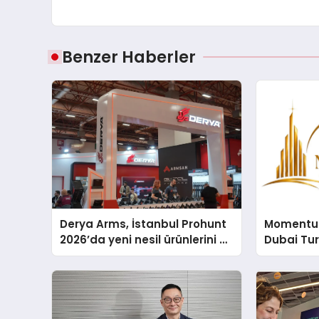
Benzer Haberler
Derya Arms, İstanbul Prohunt
Momentur
2026’da yeni nesil ürünlerini ve
Dubai Tu
global marka vizyonunu
Operasyo
sergiledi
Yaratıyor