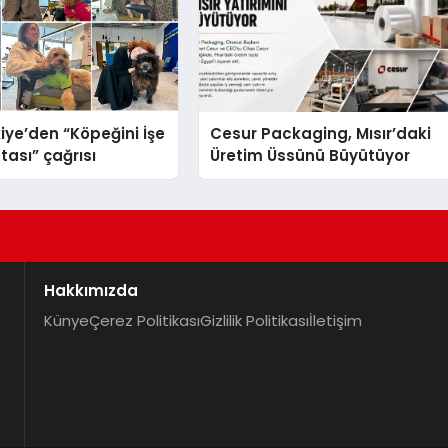
iye’den “Köpeğini İşe
Cesur Packaging, Mısır’daki
tası” çağrısı
Üretim Üssünü Büyütüyor
Hakkımızda
Künye
Çerez Politikası
Gizlilik Politikası
İletişim