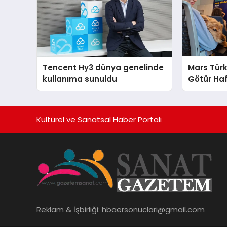
Tencent Hy3 dünya genelinde
Mars Türk
kullanıma sunuldu
Götür Haf
Kültürel ve Sanatsal Haber Portalı
Reklam & İşbirliği:
hbaersonuclari@gmail.com