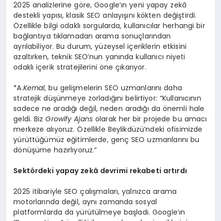
2025 analizlerine göre, Google’ın yeni yapay zekâ
destekli yapısı, klasik SEO anlayışını kökten değiştirdi.
Özellikle bilgi odaklı sorgularda, kullanıcılar herhangi bir
bağlantıya tıklamadan arama sonuçlarından
ayrılabiliyor. Bu durum, yüzeysel içeriklerin etkisini
azaltırken, teknik SEO’nun yanında kullanıcı niyeti
odaklı içerik stratejilerini öne çıkarıyor.
*A.
Kemal
, bu gelişmelerin SEO uzmanlarını daha
stratejik düşünmeye zorladığını belirtiyor: “Kullanıcının
sadece ne aradığı değil, neden aradığı da önemli hale
geldi. Biz
Growify Ajans
olarak her bir projede bu amacı
merkeze alıyoruz. Özellikle Beylikdüzü’ndeki ofisimizde
yürüttüğümüz eğitimlerde, genç SEO uzmanlarını bu
dönüşüme hazırlıyoruz.”
Sekt
ö
rdeki yapay zekâ devrimi rekabeti artırdı
2025 itibariyle SEO çalışmaları, yalnızca arama
motorlarında değil, aynı zamanda sosyal
platformlarda da yürütülmeye başladı. Google’ın