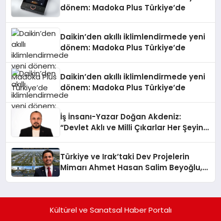
dönem: Madoka Plus Türkiye’de
Daikin’den akıllı iklimlendirmede yeni
dönem: Madoka Plus Türkiye’de
Daikin’den akıllı iklimlendirmede yeni
dönem: Madoka Plus Türkiye’de
İş İnsanı-Yazar Doğan Akdeniz:
“Devlet Aklı ve Milli Çıkarlar Her Şeyin
Üzerindedir”
Türkiye ve Irak’taki Dev Projelerin
Mimarı Ahmet Hasan Salim Beyoğlu,
10 Milyon Metrekarelik “Al Yusuf
Holding Industrial City” Projesini
Hayata Geçirecek
Kültürel ve Sanatsal Haber Portalı