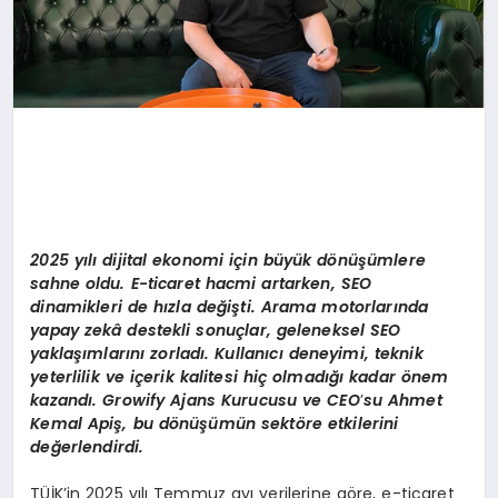
2025 yılı dijital ekonomi için büyü
k d
ö
nüşümlere
sahne oldu. E-ticaret hacmi artarken, SEO
dinamikleri de hızla değişti. Arama motorlarında
yapay zekâ destekli sonuçlar, geleneksel SEO
yaklaşımlarını zorladı. Kullanıcı deneyimi, teknik
yeterlilik ve içerik kalitesi hiç olmadığı kadar
ö
nem
kazandı. Growify Ajans Kurucusu ve CEO
’
su Ahmet
Kemal Apiş, bu d
ö
nüşümün sekt
ö
re etkilerini
değerlendirdi.
TÜİK’in 2025 yılı Temmuz ayı verilerine göre, e-ticaret