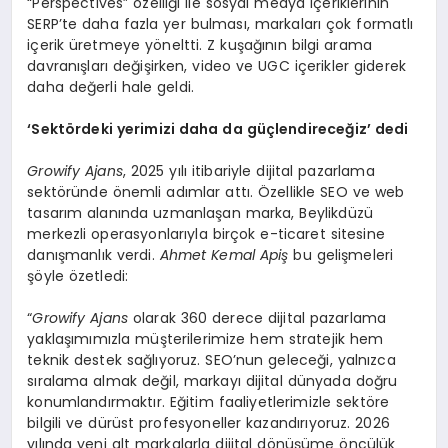
“Perspectives” özelliği ile sosyal medya içeriklerinin
SERP’te daha fazla yer bulması, markaları çok formatlı
içerik üretmeye yöneltti. Z kuşağının bilgi arama
davranışları değişirken, video ve UGC içerikler giderek
daha değerli hale geldi.
‘
Sekt
ö
rdeki yerimizi daha da güçlendireceğ
iz
’
dedi
Growify Ajans
, 2025 yılı itibariyle dijital pazarlama
sektöründe önemli adımlar attı. Özellikle SEO ve web
tasarım alanında uzmanlaşan marka, Beylikdüzü
merkezli operasyonlarıyla birçok e-ticaret sitesine
danışmanlık verdi.
Ahmet Kemal Apiş
bu gelişmeleri
şöyle özetledi:
“
Growify Ajans
olarak 360 derece dijital pazarlama
yaklaşımımızla müşterilerimize hem stratejik hem
teknik destek sağlıyoruz. SEO’nun geleceği, yalnızca
sıralama almak değil, markayı dijital dünyada doğru
konumlandırmaktır. Eğitim faaliyetlerimizle sektöre
bilgili ve dürüst profesyoneller kazandırıyoruz. 2026
yılında yeni alt markalarla dijital dönüşüme öncülük