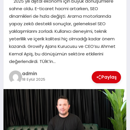
2025 yılı dijital ekonomi için büyük dönüşümlere
EKONOMI
sahne oldu. E-ticaret hacmi artarken, SEO
dinamikleri de hızla değişti. Arama motorlarında
SAĞLIK
yapay zekâ destekli sonuçlar, geleneksel SEO
yaklaşımlarını zorladı. Kullanıcı deneyimi, teknik
DÜNYA
yeterlilik ve içerik kalitesi hiç olmadığı kadar önem
kazandı. Growify Ajans Kurucusu ve CEO’su Ahmet
EĞITIM
Kemal Apiş, bu dönüşümün sektöre etkilerini
değerlendirdi. TÜİK’in…
admin
Paylaş
18 Eylül 2025