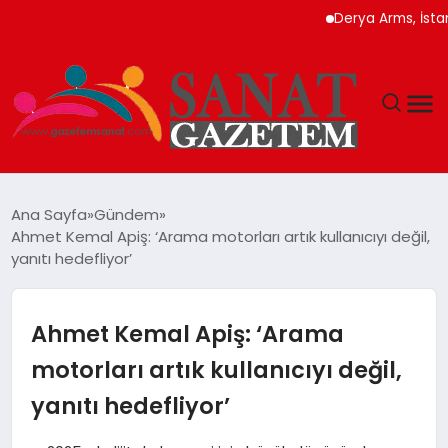
Derya Arms, İstanbul Pr
MAGAZIN
Ana Sayfa
Gündem
Ahmet Kemal Apiş: ‘Arama motorları artık kullanıcıyı değil,
TEKNOLOJI
yanıtı hedefliyor’
SIYASET
Ahmet Kemal Apiş: ‘Arama
SPOR
motorları artık kullanıcıyı değil,
yanıtı hedefliyor’
YAŞAM