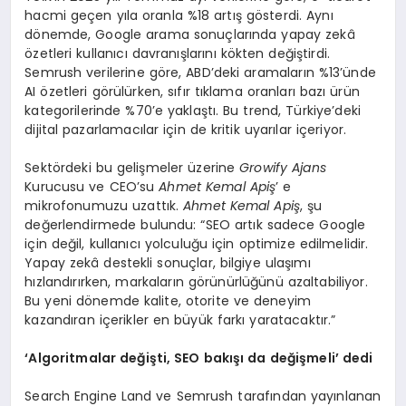
hacmi geçen yıla oranla %18 artış gösterdi. Aynı
dönemde, Google arama sonuçlarında yapay zekâ
özetleri kullanıcı davranışlarını kökten değiştirdi.
Semrush verilerine göre, ABD’deki aramaların %13’ünde
AI özetleri görülürken, sıfır tıklama oranları bazı ürün
kategorilerinde %70’e yaklaştı. Bu trend, Türkiye’deki
dijital pazarlamacılar için de kritik uyarılar içeriyor.
Sektördeki bu gelişmeler üzerine
Growify Ajans
Kurucusu ve CEO’su
Ahmet Kemal Apiş
’ e
mikrofonumuzu uzattık.
Ahmet Kemal Apiş
, şu
değerlendirmede bulundu: “SEO artık sadece Google
için değil, kullanıcı yolculuğu için optimize edilmelidir.
Yapay zekâ destekli sonuçlar, bilgiye ulaşımı
hızlandırırken, markaların görünürlüğünü azaltabiliyor.
Bu yeni dönemde kalite, otorite ve deneyim
kazandıran içerikler en büyük farkı yaratacaktır.”
‘
Algoritmalar değişti, SEO bakışı
da de
ğiş
meli
’
dedi
Search Engine Land ve Semrush tarafından yayınlanan