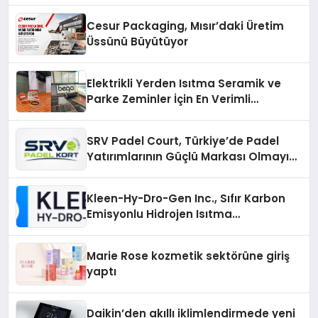
Cesur Packaging, Mısır’daki Üretim
Üssünü Büyütüyor
Elektrikli Yerden Isıtma Seramik ve
Parke Zeminler İçin En Verimli
Çözümler
SRV Padel Court, Türkiye’de Padel
Yatırımlarının Güçlü Markası Olmayı
Sürdürüyor
Kleen-Hy-Dro-Gen Inc., Sıfır Karbon
Emisyonlu Hidrojen Isıtma
Teknolojisinde ISO ve TSSA
Düzenleyici Onaylarını Aldı
Marie Rose kozmetik sektörüne giriş
yaptı
Daikin’den akıllı iklimlendirmede yeni