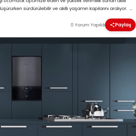
lığı otomatik optimize eden ve yüksek verimlilik sunan akıllı
düşürürken sürdürülebilir ve akıllı yaşamın kapılarını aralıyor. …
0 Yorum Yapıldı
Paylaş