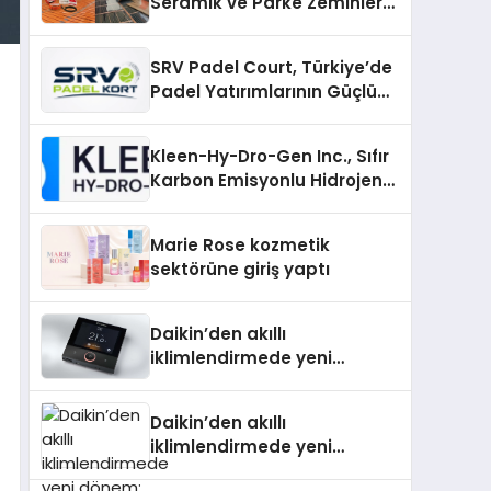
Seramik ve Parke Zeminler
İçin En Verimli Çözümler
SRV Padel Court, Türkiye’de
Padel Yatırımlarının Güçlü
Markası Olmayı Sürdürüyor
Kleen-Hy-Dro-Gen Inc., Sıfır
Karbon Emisyonlu Hidrojen
Isıtma Teknolojisinde ISO ve
TSSA Düzenleyici Onaylarını
Marie Rose kozmetik
Aldı
sektörüne giriş yaptı
Daikin’den akıllı
iklimlendirmede yeni
dönem: Madoka Plus
Türkiye’de
Daikin’den akıllı
iklimlendirmede yeni
dönem: Madoka Plus