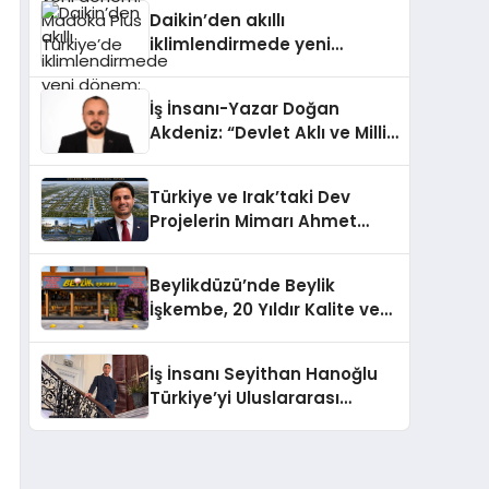
Türkiye’de
Daikin’den akıllı
iklimlendirmede yeni
dönem: Madoka Plus
Türkiye’de
İş İnsanı-Yazar Doğan
Akdeniz: “Devlet Aklı ve Milli
Çıkarlar Her Şeyin
Üzerindedir”
Türkiye ve Irak’taki Dev
Projelerin Mimarı Ahmet
Hasan Salim Beyoğlu, 10
Milyon Metrekarelik “Al Yusuf
Beylikdüzü’nde Beylik
Holding Industrial City”
İşkembe, 20 Yıldır Kalite ve
Projesini Hayata Geçirecek
Lezzetin Değişmeyen Adresi
İş İnsanı Seyithan Hanoğlu
Türkiye’yi Uluslararası
Arenada Tanıtmayı
Hedefliyor