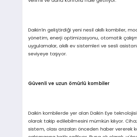
verimli ve daha konforlu hale getiriyor.
Daikin’in geliştirdiği yeni nesil akıllı kombile
yönetim, enerji optimizasyonu, otomatik çalışma 
uygulamalar, akıllı ev sistemleri ve sesli asist
seviyeye taşıyor.
Güvenli ve uzun ömürlü kombiler
Daikin kombilerde yer alan Daikin Eye teknolojisi
olarak takip edilebilmesini mümkün kılıyor. Cihaz
sistem, olası arızaları önceden haber vererek k
çalışmasına katkı sağlıyor. Buna ek olarak, yük