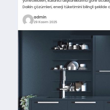
yönetilebilen, kullanıcı alışkanlıklarına göre sıcak
Daikin çözümleri, enerji tüketimini bilinçli şekilde 
admin
29 Kasım 2025