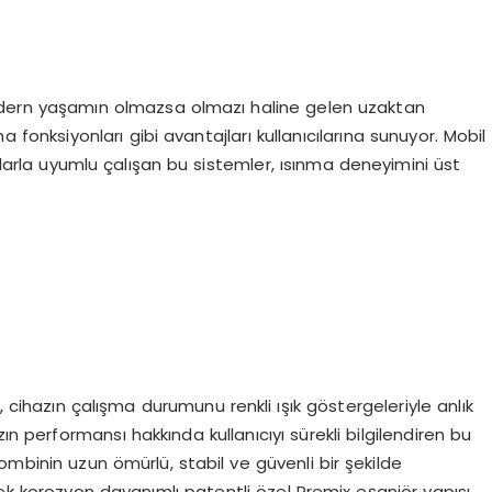
r, modern yaşamın olmazsa olmazı haline gelen uzaktan
fonksiyonları gibi avantajları kullanıcılarına sunuyor. Mobil
anlarla uyumlu çalışan bu sistemler, ısınma deneyimini üst
, cihazın çalışma durumunu renkli ışık göstergeleriyle anlık
ın performansı hakkında kullanıcıyı sürekli bilgilendiren bu
ombinin uzun ömürlü, stabil ve güvenli bir şekilde
sek korozyon dayanımlı patentli özel Premix eşanjör yapısı