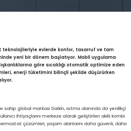
t teknolojileriyle evlerde konfor, tasarruf ve tam
inde yeni bir d
ö
nem başlatıyor. Mobil uygulama
lışkanlıklarına g
ö
re sıcaklığı otomatik optimize eden
leri, enerji tüketimini bilinçli şekilde düşürürken
lıyor.
e sahip global markası Daikin, ısıtma alanında da yenilikçi
lanıcı ihtiyaçlarını merkeze alarak geliştirilen akıllı kombi
ı termostat çözümleri, yaşam alanlarını daha güvenli, daha