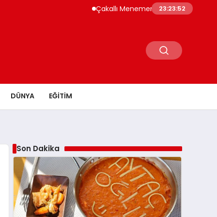
Çakallı Menemeni Neden Meşhur? Lezzetini
23:23:53
DÜNYA
EĞITIM
Son Dakika