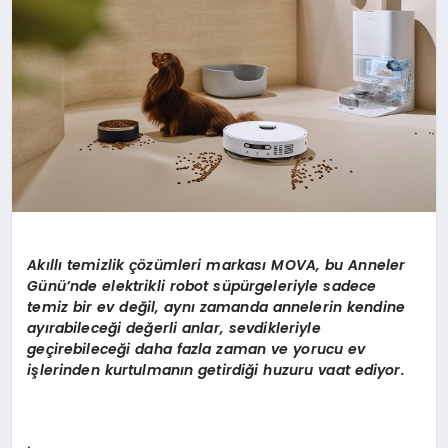
Ak
ı
ll
ı
temizlik
çö
z
ü
mleri markas
ı
MOVA, bu Anneler
G
ü
n
ü’
nde elektrikli robot s
ü
p
ü
rgeleriyle sadece
temiz bir ev de
ğ
il, ayn
ı
zamanda annelerin kendine
ay
ı
rabilece
ğ
i de
ğ
erli anlar, sevdikleriyle
ge
ç
irebilece
ğ
i daha fazla zaman ve yorucu ev
i
ş
lerinden kurtulman
ı
n getirdi
ğ
i huzuru vaat ediyor.