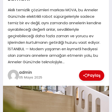
EKONOMI
Akıllı temizlik çözümleri markası MOVA, bu Anneler
SAĞLIK
Günü’nde elektrikli robot süpürgeleriyle sadece
temiz bir ev değil, aynı zamanda annelerin kendine
DÜNYA
ayırabileceği değerli anlar, sevdikleriyle
geçirebileceği daha fazla zaman ve yorucu ev
EĞITIM
işlerinden kurtulmanın getirdiği huzuru vaat ediyor.
İSTANBUL — Modern yaşamın en kıymetli hediyesi
olan zamanı annelere armağan etmenin yolu, bu
Anneler Günü’nde teknolojiyle…
admin
Paylaş
05 Mayıs 2025