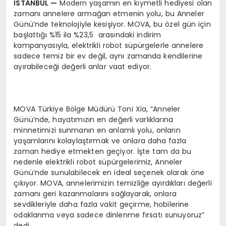
İ
STANBUL
—
Modern yaşamın en kıymetli hediyesi olan
zamanı annelere armağan etmenin yolu, bu Anneler
Günü’nde teknolojiyle kesişiyor. MOVA, bu özel gün için
başlattığı %15 ila %23,5 arasındaki indirim
kampanyasıyla, elektrikli robot süpürgelerle annelere
sadece temiz bir ev değil, aynı zamanda kendilerine
ayırabileceği değerli anlar vaat ediyor.
MOVA Türkiye Bölge Müdürü Toni Xia, “Anneler
Günü’nde, hayatımızın en değerli varlıklarına
minnetimizi sunmanın en anlamlı yolu, onların
yaşamlarını kolaylaştırmak ve onlara daha fazla
zaman hediye etmekten geçiyor. İşte tam da bu
nedenle elektrikli robot süpürgelerimiz, Anneler
Günü’nde sunulabilecek en ideal seçenek olarak öne
çıkıyor. MOVA, annelerimizin temizliğe ayırdıkları değerli
zamanı geri kazanmalarını sağlayarak, onlara
sevdikleriyle daha fazla vakit geçirme, hobilerine
odaklanma veya sadece dinlenme fırsatı sunuyoruz”
dedi.