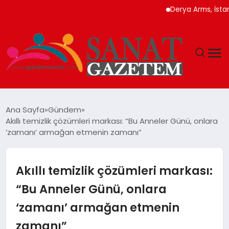
Derya Arms, İstanbul Pr
MAGAZIN
Ana Sayfa
Gündem
Akıllı temizlik çözümleri markası: “Bu Anneler Günü, onlara
TEKNOLOJI
‘zamanı’ armağan etmenin zamanı”
SIYASET
Akıllı temizlik çözümleri markası:
SPOR
“Bu Anneler Günü, onlara
‘zamanı’ armağan etmenin
YAŞAM
zamanı”