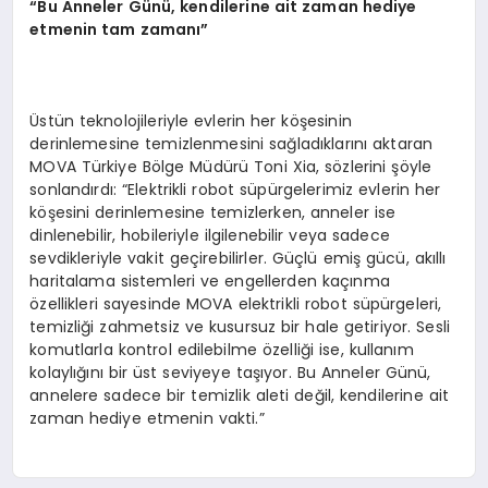
“
Bu Anneler G
ü
n
ü
, kendilerine ait zaman hediye
etmenin tam zaman
ı”
Üstün teknolojileriyle evlerin her köşesinin
derinlemesine temizlenmesini sağladıklarını aktaran
MOVA Türkiye Bölge Müdürü Toni Xia, sözlerini şöyle
sonlandırdı: “Elektrikli robot süpürgelerimiz evlerin her
köşesini derinlemesine temizlerken, anneler ise
dinlenebilir, hobileriyle ilgilenebilir veya sadece
sevdikleriyle vakit geçirebilirler. Güçlü emiş gücü, akıllı
haritalama sistemleri ve engellerden kaçınma
özellikleri sayesinde MOVA elektrikli robot süpürgeleri,
temizliği zahmetsiz ve kusursuz bir hale getiriyor. Sesli
komutlarla kontrol edilebilme özelliği ise, kullanım
kolaylığını bir üst seviyeye taşıyor. Bu Anneler Günü,
annelere sadece bir temizlik aleti değil, kendilerine ait
zaman hediye etmenin vakti.”