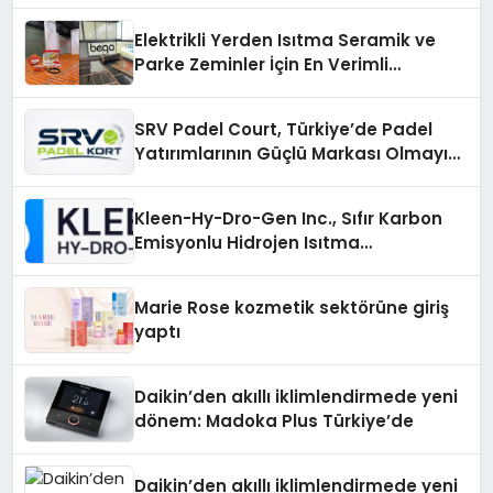
Elektrikli Yerden Isıtma Seramik ve
Parke Zeminler İçin En Verimli
Çözümler
SRV Padel Court, Türkiye’de Padel
Yatırımlarının Güçlü Markası Olmayı
Sürdürüyor
Kleen-Hy-Dro-Gen Inc., Sıfır Karbon
Emisyonlu Hidrojen Isıtma
Teknolojisinde ISO ve TSSA
Düzenleyici Onaylarını Aldı
Marie Rose kozmetik sektörüne giriş
yaptı
Daikin’den akıllı iklimlendirmede yeni
dönem: Madoka Plus Türkiye’de
Daikin’den akıllı iklimlendirmede yeni