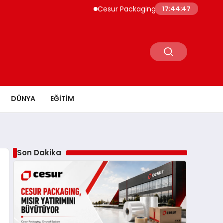
Cesur Packaging, Mısır’daki Üretim Üssünü Bü
17:44:49
DÜNYA
EĞITIM
Son Dakika