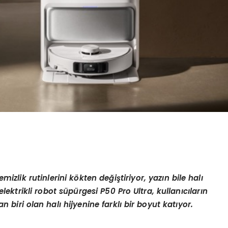
emizlik rutinlerini k
ö
kten de
ğ
i
ş
tiriyor, yaz
ı
n bile hal
ı
elektrikli robot s
ü
p
ü
rgesi P50 Pro Ultra, kullan
ı
c
ı
lar
ı
n
n biri olan hal
ı
hijyenine farkl
ı
bir boyut kat
ı
yor.