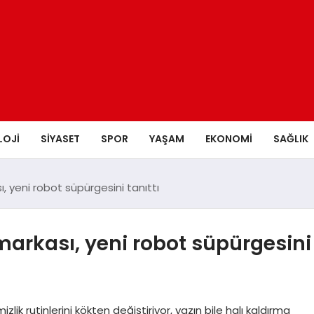
LOJI
SIYASET
SPOR
YAŞAM
EKONOMI
SAĞLIK
ı, yeni robot süpürgesini tanıttı
 markası, yeni robot süpürgesini
lik rutinlerini kökten değiştiriyor, yazın bile halı kaldırma