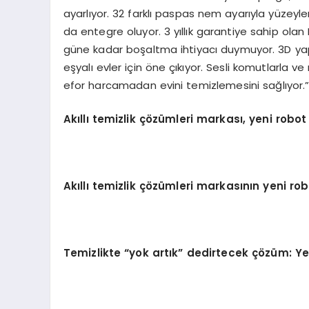
ayarlıyor. 32 farklı paspas nem ayarıyla yüzeyler
da entegre oluyor. 3 yıllık garantiye sahip olan 
güne kadar boşaltma ihtiyacı duymuyor. 3D yapıs
eşyalı evler için öne çıkıyor. Sesli komutlarla ve
efor harcamadan evini temizlemesini sağlıyor.
Ak
ı
ll
ı
temizlik
çö
z
ü
mleri markas
ı
, yeni robot
Ak
ı
ll
ı
temizlik
çö
z
ü
mleri markas
ı
n
ı
n yeni rob
Temizlikte
“
yok art
ı
k
”
dedirtecek
çö
z
ü
m: Ye