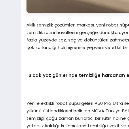
Akıllı temizlik çözümleri markası, yeni robot süp
temizlik rutini hayallerini gerçeğe dönüştürüyor
fazla yüzeyde toz, saç ve döküntüleri zahmetsizc
çok zorlandığı halı hijyenine yepyeni ve etkili bi
“
S
ı
cak yaz g
ü
nlerinde temizli
ğ
e harcanan ef
Yeni elektrikli robot süpürgeleri P50 Pro Ultra ile
yükünü üstlendiklerini belirten MOVA Türkiye Böl
temizliği çoğu zaman bunaltıcı bir rutin haline g
yetersiz kaldığı, kullanıcıların temizliğe vaki