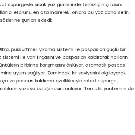
bot süpürgeyle sıcak yaz günlerinde temizliğin çıtasını
lanıcı eforunu en aza indirerek, onlara bu yaz daha serin,
sözlerine şunları ekledi:
Ultra, püskürtmeli yıkama sistemi ile paspasları güçlü bir
t sistemi ile yan fırçasını ve paspasları kaldırarak halıların
üntülerin birbirine karışmasını önlüyor, otomatik paspas
ine uyum sağlıyor. Zemindeki kir seviyesini algılayarak
ırça ve paspas kaldırma özellikleriyle robot süpürge,
rıntıların yüzeye bulaşmasını önlüyor. Temizlik yöntemini de