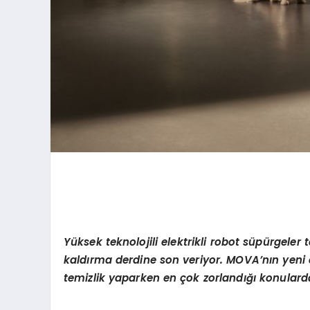
Yü
ksek teknolojili elektrikli robot s
ü
p
ü
rgeler t
kald
ı
rma derdine son veriyor. MOVA
’
n
ı
n yeni 
temizlik yaparken en
ç
ok zorland
ığı
konularda