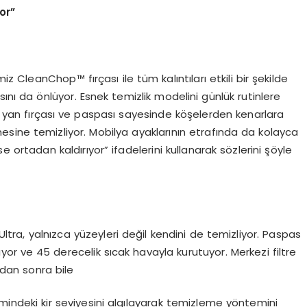
yor
”
CleanChop™ fırçası ile tüm kalıntıları etkili bir şekilde
ını da önlüyor. Esnek temizlik modelini günlük rutinlere
ir yan fırçası ve paspası sayesinde köşelerden kenarlara
sine temizliyor. Mobilya ayaklarının etrafında da kolayca
ortadan kaldırıyor” ifadelerini kullanarak sözlerini şöyle
tra, yalnızca yüzeyleri değil kendini de temizliyor. Paspas
ıyor ve 45 derecelik sıcak havayla kurutuyor. Merkezi filtre
mdan sonra bile
emindeki kir seviyesini algılayarak temizleme yöntemini