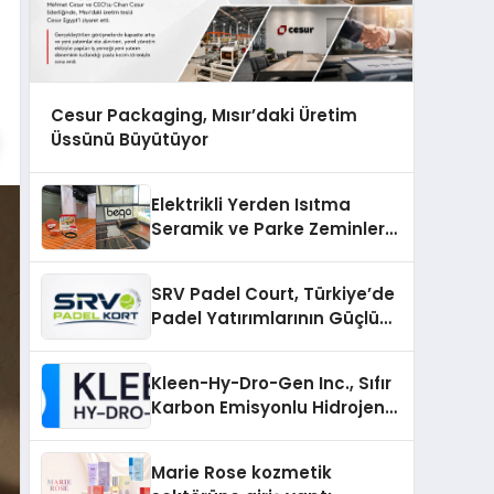
Cesur Packaging, Mısır’daki Üretim
Üssünü Büyütüyor
Elektrikli Yerden Isıtma
Seramik ve Parke Zeminler
İçin En Verimli Çözümler
SRV Padel Court, Türkiye’de
Padel Yatırımlarının Güçlü
Markası Olmayı Sürdürüyor
Kleen-Hy-Dro-Gen Inc., Sıfır
Karbon Emisyonlu Hidrojen
Isıtma Teknolojisinde ISO ve
TSSA Düzenleyici Onaylarını
Marie Rose kozmetik
Aldı