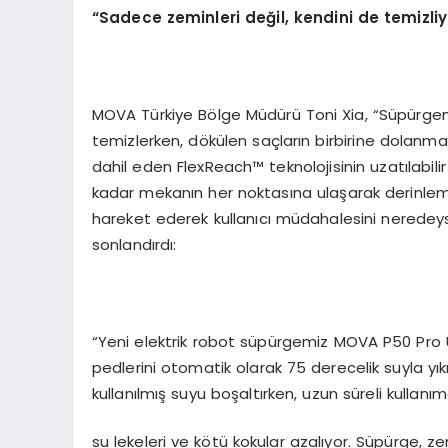
“
Sadece zeminleri de
ğ
il, kendini de temizli
MOVA Türkiye Bölge Müdürü Toni Xia, “Süpürgemiz 
temizlerken, dökülen saçların birbirine dolanmas
dahil eden FlexReach™ teknolojisinin uzatılabil
kadar mekanın her noktasına ulaşarak derinleme
hareket ederek kullanıcı müdahalesini neredeyse 
sonlandırdı:
“Yeni elektrik robot süpürgemiz MOVA P50 Pro Ul
pedlerini otomatik olarak 75 derecelik suyla yık
kullanılmış suyu boşaltırken, uzun süreli kullanı
su lekeleri ve kötü kokular azalıyor. Süpürge, z