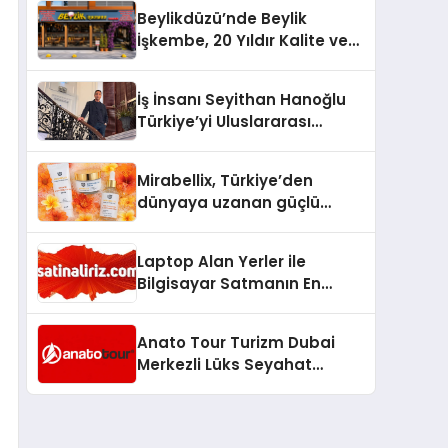
Milyon Metrekarelik “Al Yusuf
Beylikdüzü’nde Beylik
Holding Industrial City”
İşkembe, 20 Yıldır Kalite ve
Projesini Hayata Geçirecek
Lezzetin Değişmeyen Adresi
İş İnsanı Seyithan Hanoğlu
Türkiye’yi Uluslararası
Arenada Tanıtmayı
Hedefliyor
Mirabellix, Türkiye’den
dünyaya uzanan güçlü
büyümesini sürdürüyor
Laptop Alan Yerler ile
Bilgisayar Satmanın En
Güvenli ve Karlı Yolu
Anato Tour Turizm Dubai
Merkezli Lüks Seyahat
Hizmetleriyle Küresel
Turizmde Öne Çıkıyor