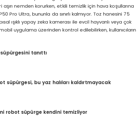
i aşırı nemden korurken, etkili temizlik için hava koşullarına
P50 Pro Ultra, bununla da sınırlı kalmıyor. Toz hanesini 75
al ışıklı yapay zeka kamerası ile evcil hayvanlı veya çok
 mobil uygulama üzerinden kontrol edilebilirken, kullanıcıların
”
 s
ü
p
ü
rgesini tan
ı
tt
ı
ot s
ü
p
ü
rgesi, bu yaz hal
ı
lar
ı
kald
ı
rtmayacak
ni robot s
ü
p
ü
rge kendini temizliyor