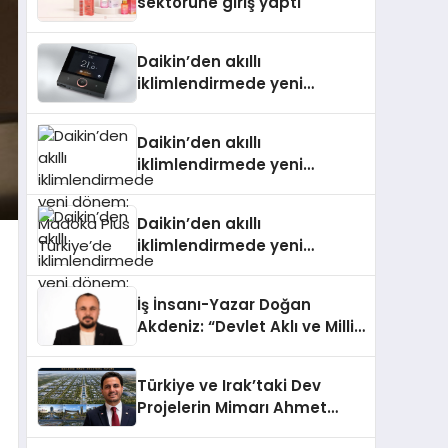
sektörüne giriş yaptı
Daikin’den akıllı
iklimlendirmede yeni
dönem: Madoka Plus
Türkiye’de
Daikin’den akıllı
iklimlendirmede yeni
dönem: Madoka Plus
Türkiye’de
Daikin’den akıllı
iklimlendirmede yeni
dönem: Madoka Plus
Türkiye’de
İş İnsanı-Yazar Doğan
Akdeniz: “Devlet Aklı ve Milli
Çıkarlar Her Şeyin
Üzerindedir”
Türkiye ve Irak’taki Dev
Projelerin Mimarı Ahmet
Hasan Salim Beyoğlu, 10