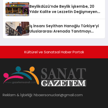
Holding Industrial City” Projesini
Beylikdüzü’nde Beylik İşkembe, 20
Hayata Geçirecek
Yıldır Kalite ve Lezzetin Değişmeyen
Adresi
İş İnsanı Seyithan Hanoğlu Türkiye’yi
Uluslararası Arenada Tanıtmayı
Hedefliyor
Kültürel ve Sanatsal Haber Portalı
Reklam & İşbirliği:
hbaersonuclari@gmail.com