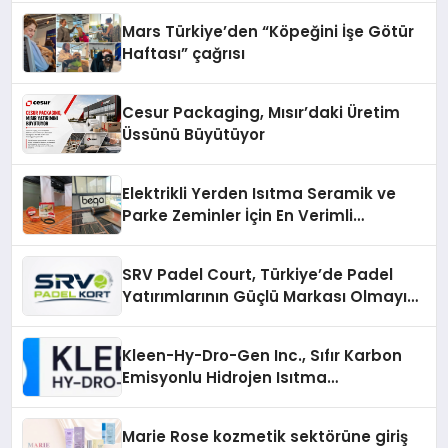
Mars Türkiye’den “Köpeğini İşe Götür
Haftası” çağrısı
Cesur Packaging, Mısır’daki Üretim
Üssünü Büyütüyor
Elektrikli Yerden Isıtma Seramik ve
Parke Zeminler İçin En Verimli
Çözümler
SRV Padel Court, Türkiye’de Padel
Yatırımlarının Güçlü Markası Olmayı
Sürdürüyor
Kleen-Hy-Dro-Gen Inc., Sıfır Karbon
Emisyonlu Hidrojen Isıtma
Teknolojisinde ISO ve TSSA
Düzenleyici Onaylarını Aldı
Marie Rose kozmetik sektörüne giriş