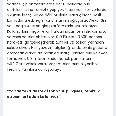
Sadece çıplak zeminlerde değil, halılarda bile
derinlemesine temizlik yapıyor. Ulaşılması zor yerlerde
sıkışmış inatçı kir ve döküntülerle başa çıkıyor. Sesli
komutlarla etkileşim kurulmasını sağlayarak Alexa, Siri
ve Google Asistan gibi platformlarla uyumlanıyor.
Kullanıcıların hiçbir efor harcamadan temizlik komutu
vermesine olanak tanıyor. S10 Plus ise 3.500 paspas
hareketi gerçekleştirerek tüm kir ve tozları yerinden
söküp alıyor. Halı yüzeyini algıladığı anda emiş gücünü
otomatik olarak artırarak en inatçı lekeleri bile kolayca
temizliyor. 0,3 mikron kadar küçük partiküllerin
%99,7’sini yakalayarak yaşam alanlarını hijyenik ve
ferah ortamlara dönüştürüyor.
“
Yapay zeka destekli robot s
ü
p
ü
rgeler, temizlik
stresini ortadan kald
ı
r
ı
yor
”