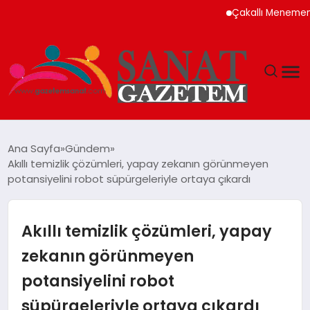
Çakallı Menemeni Neden 
MAGAZIN
Ana Sayfa
Gündem
Akıllı temizlik çözümleri, yapay zekanın görünmeyen
TEKNOLOJI
potansiyelini robot süpürgeleriyle ortaya çıkardı
SIYASET
Akıllı temizlik çözümleri, yapay
SPOR
zekanın görünmeyen
potansiyelini robot
YAŞAM
süpürgeleriyle ortaya çıkardı