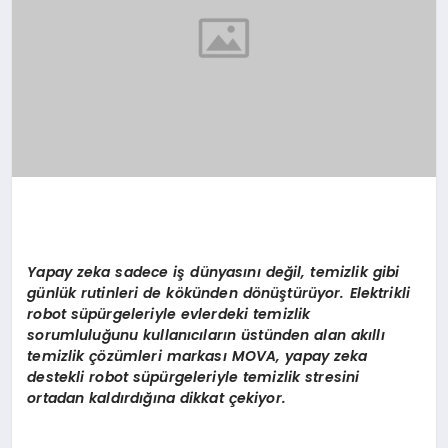
Yapay zeka sadece i
ş
d
ü
nyas
ı
n
ı
de
ğ
il, temizlik gibi
g
ü
nl
ü
k rutinleri de k
ö
k
ü
nden d
ö
n
üş
t
ü
r
ü
yor. Elektrikli
robot s
ü
p
ü
rgeleriyle evlerdeki temizlik
sorumlulu
ğ
unu kullan
ı
c
ı
lar
ı
n
ü
st
ü
nden alan ak
ı
ll
ı
temizlik
çö
z
ü
mleri markas
ı
MOVA, yapay zeka
destekli robot s
ü
p
ü
rgeleriyle temizlik stresini
ortadan kald
ı
rd
ığı
na dikkat
ç
ekiyor.