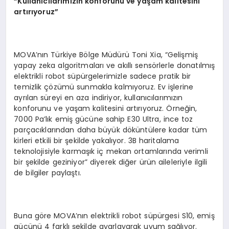
“
Kullan
ı
c
ı
lar
ı
m
ı
z
ı
n konforunu ve ya
ş
am kalitesini
art
ı
r
ı
yoruz
”
MOVA’nın Türkiye Bölge Müdürü Toni Xia, “Gelişmiş
yapay zeka algoritmaları ve akıllı sensörlerle donatılmış
elektrikli robot süpürgelerimizle sadece pratik bir
temizlik çözümü sunmakla kalmıyoruz. Ev işlerine
ayrılan süreyi en aza indiriyor, kullanıcılarımızın
konforunu ve yaşam kalitesini artırıyoruz. Örneğin,
7000 Pa’lık emiş gücüne sahip E30 Ultra, ince toz
parçacıklarından daha büyük döküntülere kadar tüm
kirleri etkili bir şekilde yakalıyor. 3B haritalama
teknolojisiyle karmaşık iç mekan ortamlarında verimli
bir şekilde geziniyor” diyerek diğer ürün aileleriyle ilgili
de bilgiler paylaştı.
Buna göre MOVA’nın elektrikli robot süpürgesi S10, emiş
gücünü 4 farklı şekilde ayarlayarak uyum sağlıyor.