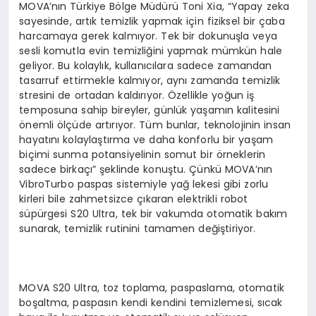
MOVA’nın Türkiye Bölge Müdürü Toni Xia, “Yapay zeka
sayesinde, artık temizlik yapmak için fiziksel bir çaba
harcamaya gerek kalmıyor. Tek bir dokunuşla veya
sesli komutla evin temizliğini yapmak mümkün hale
geliyor. Bu kolaylık, kullanıcılara sadece zamandan
tasarruf ettirmekle kalmıyor, aynı zamanda temizlik
stresini de ortadan kaldırıyor. Özellikle yoğun iş
temposuna sahip bireyler, günlük yaşamın kalitesini
önemli ölçüde artırıyor. Tüm bunlar, teknolojinin insan
hayatını kolaylaştırma ve daha konforlu bir yaşam
biçimi sunma potansiyelinin somut bir örneklerin
sadece birkaçı” şeklinde konuştu. Çünkü MOVA’nın
VibroTurbo paspas sistemiyle yağ lekesi gibi zorlu
kirleri bile zahmetsizce çıkaran elektrikli robot
süpürgesi S20 Ultra, tek bir vakumda otomatik bakım
sunarak, temizlik rutinini tamamen değiştiriyor.
MOVA S20 Ultra, toz toplama, paspaslama, otomatik
boşaltma, paspasın kendi kendini temizlemesi, sıcak