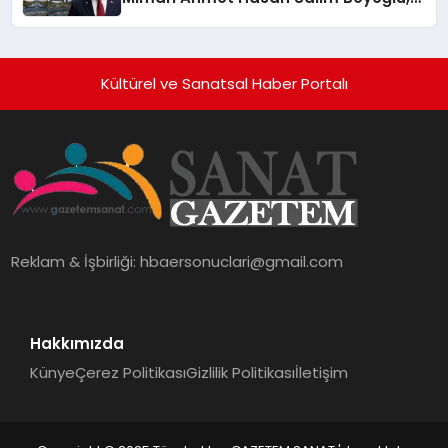
10 Milyon Metrekarelik “Al Yusuf
Holding Industrial City” Projesini
Hayata Geçirecek
Kültürel ve Sanatsal Haber Portalı
Reklam & İşbirliği:
hbaersonuclari@gmail.com
Hakkımızda
Künye
Çerez Politikası
Gizlilik Politikası
İletişim