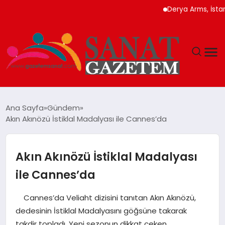
Derya Arms, İstanbul Pr
MAGAZIN
Ana Sayfa
Gündem
Akın Akınözü İstiklal Madalyası ile Cannes’da
TEKNOLOJI
SIYASET
Akın Akınözü İstiklal Madalyası
ile Cannes’da
SPOR
Cannes’da Veliaht dizisini tanıtan Akın Akınözü,
YAŞAM
dedesinin İstiklal Madalyasını göğsüne takarak
takdir topladı. Yeni sezonun dikkat çeken