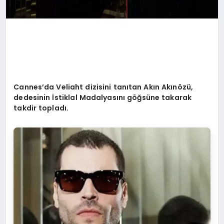
Cannes
’
da Veliaht dizisini tanıtan Akı
n Ak
ın
ö
zü,
dedesinin İstiklal Madalyasını göğsüne takarak
takdir topladı.