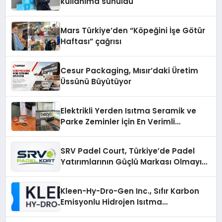
kullanıma sunuldu
Mars Türkiye’den “Köpeğini İşe Götür
Haftası” çağrısı
Cesur Packaging, Mısır’daki Üretim
Üssünü Büyütüyor
Elektrikli Yerden Isıtma Seramik ve
Parke Zeminler İçin En Verimli
Çözümler
SRV Padel Court, Türkiye’de Padel
Yatırımlarının Güçlü Markası Olmayı
Sürdürüyor
Kleen-Hy-Dro-Gen Inc., Sıfır Karbon
Emisyonlu Hidrojen Isıtma
Teknolojisinde ISO ve TSSA