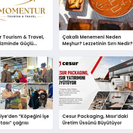
 Tourism & Travel,
Çakallı Menemeni Neden
rizminde Güçlü
Meşhur? Lezzetinin Sırrı Nedir?
n Ağıyla Fark
iye’den “Köpeğini İşe
Cesur Packaging, Mısır’daki
tası” çağrısı
Üretim Üssünü Büyütüyor