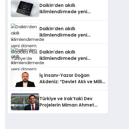
Daikin’den akıllı
iklimlendirmede yeni
dönem: Madoka Plus
Türkiye’de
Daikin’den akıllı
iklimlendirmede yeni
dönem: Madoka Plus
Türkiye’de
Daikin’den akıllı
iklimlendirmede yeni
dönem: Madoka Plus
Türkiye’de
İş İnsanı-Yazar Doğan
Akdeniz: “Devlet Aklı ve Milli
Çıkarlar Her Şeyin
Üzerindedir”
Türkiye ve Irak’taki Dev
Projelerin Mimarı Ahmet
Hasan Salim Beyoğlu, 10
Milyon Metrekarelik “Al Yusuf
Holding Industrial City”