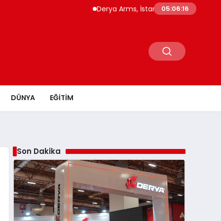
Derya Arms, İstanbul Prohunt 2026’da yeni n
05:06:17
DÜNYA
EĞITIM
Son Dakika