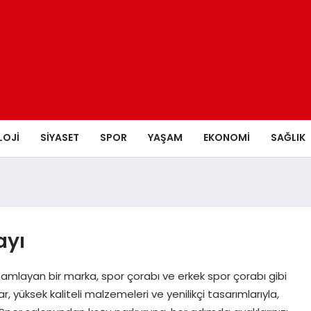
LOJI
SIYASET
SPOR
YAŞAM
EKONOMI
SAĞLIK
ayı
mlayan bir marka, spor çorabı ve erkek spor çorabı gibi
r, yüksek kaliteli malzemeleri ve yenilikçi tasarımlarıyla,