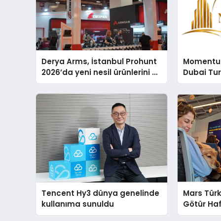
Derya Arms, İstanbul Prohunt
Momentur
2026’da yeni nesil ürünlerini ve
Dubai Tu
global marka vizyonunu
Operasyo
sergiledi
Yaratıyor
Tencent Hy3 dünya genelinde
Mars Türk
kullanıma sunuldu
Götür Haf