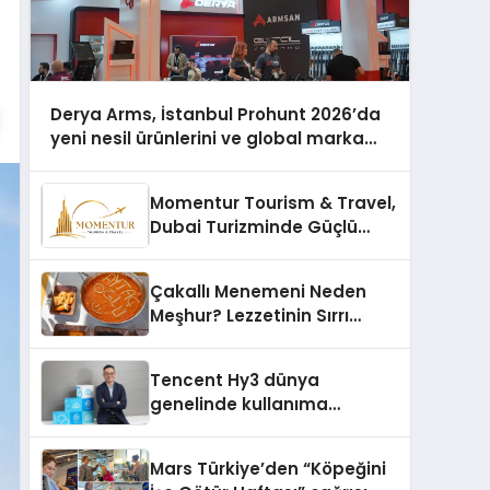
Derya Arms, İstanbul Prohunt 2026’da
yeni nesil ürünlerini ve global marka
vizyonunu sergiledi
Momentur Tourism & Travel,
Dubai Turizminde Güçlü
Operasyon Ağıyla Fark
Yaratıyor
Çakallı Menemeni Neden
Meşhur? Lezzetinin Sırrı
Nedir?
Tencent Hy3 dünya
genelinde kullanıma
sunuldu
Mars Türkiye’den “Köpeğini