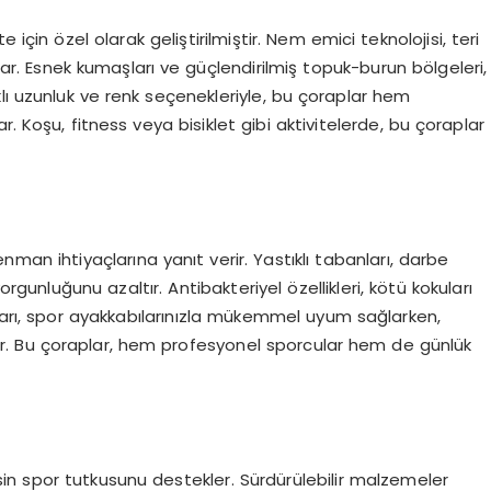
te için özel olarak geliştirilmiştir. Nem emici teknolojisi, teri
utar. Esnek kumaşları ve güçlendirilmiş topuk-burun bölgeleri,
lı uzunluk ve renk seçenekleriyle, bu çoraplar hem
. Koşu, fitness veya bisiklet gibi aktivitelerde, bu çoraplar
enman ihtiyaçlarına yanıt verir. Yastıklı tabanları, darbe
orgunluğunu azaltır. Antibakteriyel özellikleri, kötü kokuları
ımları, spor ayakkabılarınızla mükemmel uyum sağlarken,
ealdir. Bu çoraplar, hem profesyonel sporcular hem de günlük
n spor tutkusunu destekler. Sürdürülebilir malzemeler