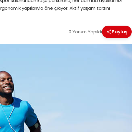
r. Spor salonundan koşu parkuruna, her adımda ayaklarınızı
rgonomik yapılarıyla öne çıkıyor. Aktif yaşam tarzını
0 Yorum Yapıldı
Paylaş