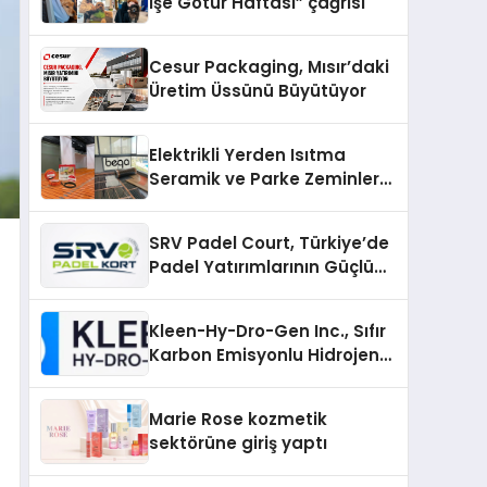
İşe Götür Haftası” çağrısı
Cesur Packaging, Mısır’daki
Üretim Üssünü Büyütüyor
Elektrikli Yerden Isıtma
Seramik ve Parke Zeminler
İçin En Verimli Çözümler
SRV Padel Court, Türkiye’de
Padel Yatırımlarının Güçlü
Markası Olmayı Sürdürüyor
Kleen-Hy-Dro-Gen Inc., Sıfır
Karbon Emisyonlu Hidrojen
Isıtma Teknolojisinde ISO ve
TSSA Düzenleyici Onaylarını
Marie Rose kozmetik
Aldı
sektörüne giriş yaptı