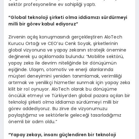
sektör profesyoneline ev sahipliği yaptı.
“
Global teknoloji şirketi olma iddiamızı sürdürmeyi
milli bir g
ö
rev kabul ediyoruz”
Zirvenin açılış konuşmasındı gerçekleştiren AloTech
Kurucu Ortağı ve CEO’su Cenk Soyak, şirketlerinin
global vizyonuna ve yapay zekanın stratejik önemine
değinerek şu açıklamada bulundu: “Mobilite sektörü,
yapay zeka ile devrim niteliğinde bir dönüşümün
eşiğinde. Ulaşım, otomotiv ve enerji alanlarında
müşteri deneyimini yeniden tanımlamak, verimliliği
artırmak ve yenilikçi hizmetler sunmak için yapay zeka
kilit bir rol oynuyor. AloTech olarak bu dönüşüme
öncülük etmeyi ve Türkiye’den global pazara açılan bir
teknoloji şirketi olma iddiamızı sürdürmeyi milli bir
görev addediyoruz. Bu zirve de vizyonumuzu
paylaştığımız ve sektörlerle geleceği tasarladığımız
önemli bir adım oldu.”
“
Yapay zekayı, insanı güçlendiren bir teknoloji