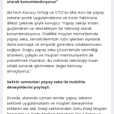
olarak konumlandırıyoruz”
AloTech Kurucu Ortağı ve CTO’su İdris Avcı ise yapay
zekanın pratik uygulamalarına ve insan faktörüne
dikkat çekerek şöyle konuştu: “Yapay zekayı insanı
güçlendiren ve destekleyen bir teknoloji olarak
konumlandırıyoruz. Özellikle müşteri hizmetlerinde
yapay zeka, temsilcilerimizin rutin işlerden sıyrılarak
daha karmaşık ve empatik görevlere odaklanmasını
sağlıyor. Doğru yapay zeka çözümleriyle verimliliği
artırırken, çalışan ve müşteri memnuniyetini de
yükseltmek mümkün. Bu noktada teknolojiyi insan
odaklı sunarak işletmelere değer katmayı
amaçlıyoruz.”
Sekt
ö
r uzmanları y
apay
zeka ile m
obilite
deneyimlerini paylaştı
Zirvede, alanında uzman isimler yapay zekanın
sektörel uygulamalarını ve müşteri deneyimine
etkilerini ele aldı. Enerji sektöründen Zorlu Enerji Müşteri
Deneyimi ve Çağrı Merkezi Yöneticisi Onur Peker ve