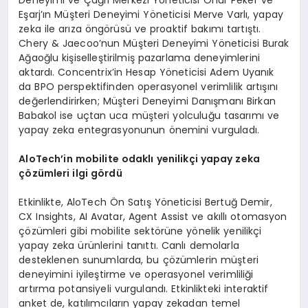
Eşarj’ın Müşteri Deneyimi Yöneticisi Merve Varlı, yapay
zeka ile arıza öngörüsü ve proaktif bakımı tartıştı.
Chery & Jaecoo’nun Müşteri Deneyimi Yöneticisi Burak
Ağaoğlu kişiselleştirilmiş pazarlama deneyimlerini
aktardı. Concentrix’in Hesap Yöneticisi Adem Uyanık
da BPO perspektifinden operasyonel verimlilik artışını
değerlendirirken; Müşteri Deneyimi Danışmanı Birkan
Babakol ise uçtan uca müşteri yolculuğu tasarımı ve
yapay zeka entegrasyonunun önemini vurguladı.
AloTech’in m
obilite
odaklı yenilikçi y
apay
zeka
ç
ö
zümleri ilgi g
ö
rdü
Etkinlikte, AloTech Ön Satış Yöneticisi Bertuğ Demir,
CX Insights, AI Avatar, Agent Assist ve akıllı otomasyon
çözümleri gibi mobilite sektörüne yönelik yenilikçi
yapay zeka ürünlerini tanıttı. Canlı demolarla
desteklenen sunumlarda, bu çözümlerin müşteri
deneyimini iyileştirme ve operasyonel verimliliği
artırma potansiyeli vurgulandı. Etkinlikteki interaktif
anket de, katılımcıların yapay zekadan temel