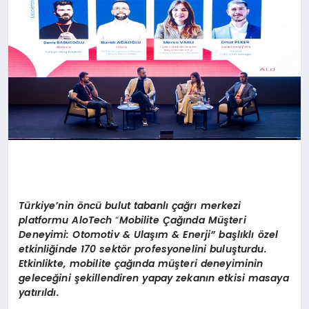
Türkiye’nin
ö
ncü bulut tabanlı çağrı merkezi
platformu AloTech
“
Mobilite
Çağında Müşteri
Deneyimi: Otomotiv & Ulaşım & Enerji” başlıklı özel
etkinliğinde 170 sekt
ö
r profesyonelini buluşturdu.
Etkinlikte, m
obilite
çağında müşteri deneyiminin
geleceğini şekillendiren yapay zekanın etkisi masaya
yatırıldı.