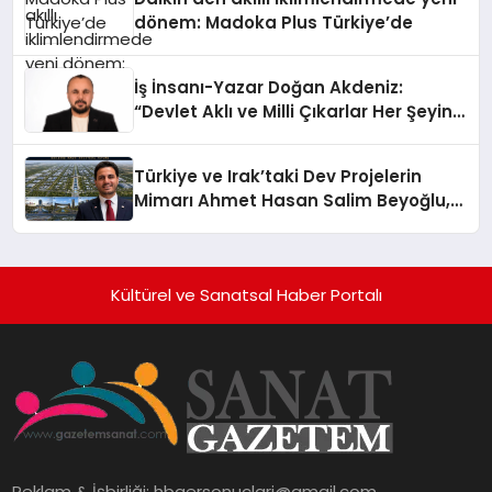
dönem: Madoka Plus Türkiye’de
İş İnsanı-Yazar Doğan Akdeniz:
“Devlet Aklı ve Milli Çıkarlar Her Şeyin
Üzerindedir”
Türkiye ve Irak’taki Dev Projelerin
Mimarı Ahmet Hasan Salim Beyoğlu,
10 Milyon Metrekarelik “Al Yusuf
Holding Industrial City” Projesini
Hayata Geçirecek
Kültürel ve Sanatsal Haber Portalı
Reklam & İşbirliği:
hbaersonuclari@gmail.com