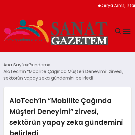
Derya Arms, İstanbul Pro
MAGAZIN
Ana Sayfa
Gündem
AloTech’in “Mobilite Çağında Müşteri Deneyimi” zirvesi,
TEKNOLOJI
sektörün yapay zeka gündemini belirledi
SIYASET
AloTech’in “Mobilite Çağında
SPOR
Müşteri Deneyimi” zirvesi,
sektörün yapay zeka gündemini
YAŞAM
belirledi