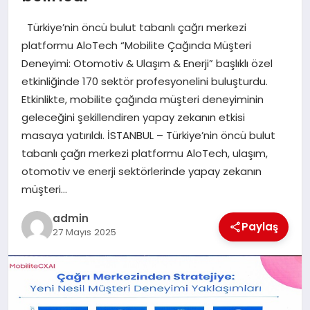
EKONOMI
Türkiye’nin öncü bulut tabanlı çağrı merkezi
SAĞLIK
platformu AloTech “Mobilite Çağında Müşteri
Deneyimi: Otomotiv & Ulaşım & Enerji” başlıklı özel
DÜNYA
etkinliğinde 170 sektör profesyonelini buluşturdu.
Etkinlikte, mobilite çağında müşteri deneyiminin
EĞITIM
geleceğini şekillendiren yapay zekanın etkisi
masaya yatırıldı. İSTANBUL – Türkiye’nin öncü bulut
tabanlı çağrı merkezi platformu AloTech, ulaşım,
otomotiv ve enerji sektörlerinde yapay zekanın
müşteri…
admin
Paylaş
27 Mayıs 2025