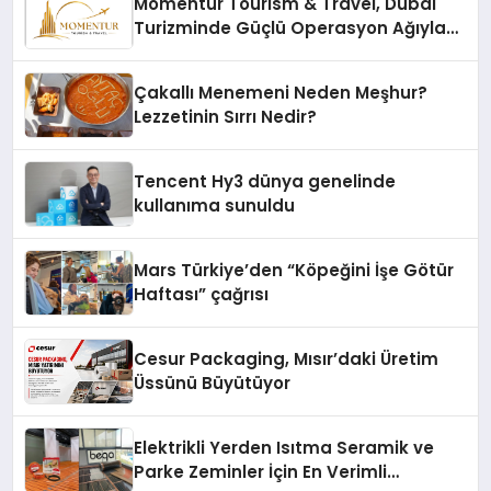
Momentur Tourism & Travel, Dubai
Turizminde Güçlü Operasyon Ağıyla
Fark Yaratıyor
Çakallı Menemeni Neden Meşhur?
Lezzetinin Sırrı Nedir?
Tencent Hy3 dünya genelinde
kullanıma sunuldu
Mars Türkiye’den “Köpeğini İşe Götür
Haftası” çağrısı
Cesur Packaging, Mısır’daki Üretim
Üssünü Büyütüyor
Elektrikli Yerden Isıtma Seramik ve
Parke Zeminler İçin En Verimli