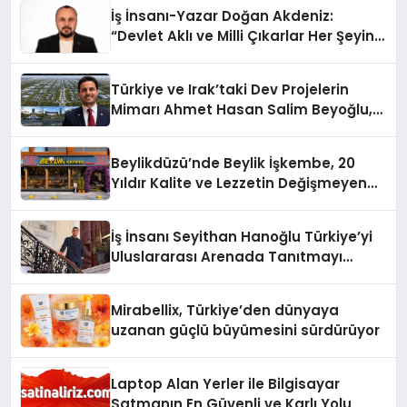
İş İnsanı-Yazar Doğan Akdeniz:
“Devlet Aklı ve Milli Çıkarlar Her Şeyin
Üzerindedir”
Türkiye ve Irak’taki Dev Projelerin
Mimarı Ahmet Hasan Salim Beyoğlu,
10 Milyon Metrekarelik “Al Yusuf
Holding Industrial City” Projesini
Beylikdüzü’nde Beylik İşkembe, 20
Hayata Geçirecek
Yıldır Kalite ve Lezzetin Değişmeyen
Adresi
İş İnsanı Seyithan Hanoğlu Türkiye’yi
Uluslararası Arenada Tanıtmayı
Hedefliyor
Mirabellix, Türkiye’den dünyaya
uzanan güçlü büyümesini sürdürüyor
Laptop Alan Yerler ile Bilgisayar
Satmanın En Güvenli ve Karlı Yolu