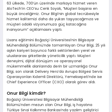
63 ülkede, 700’ün üzerinde markaya hizmet veren
AloTech’in CEO’su Cenk Soyak, “Müşteri başarısı en
büyük önceliğimiz. Onur Bilgi’nin global tecrübesiyle
hizmet kalitemizi daha da yukarı taşıyacağımıza ve
müşteri odaklı vizyonumuza güç katacağına
inanıyorum” açıklamasını yaptı.
Lisans eğitimini Boğaziçi Üniversitesi’nin Bilgisayar
Mühendisliği Bölümü’nde tamamlayan Onur Bilgi, 25 yılı
aşkın kariyeri boyunca farklı sektörlerden yerel ve
uluslararası şirketlerde yöneticilik yaptı. Müşteri
deneyimi, dijital dönüşüm ve operasyonel
mükemmellik alanlarında derin bir uzmanlığa Onur
Bilgi, son olarak Delivery Hero’da Avrupa Bölgesi Servis
Operasyonları Kıdemli Direktörü, Yemeksepeti’nde ise
Chief Experience Officer (CXO) olarak görev aldı.
Onur Bilgi kimdir?
Boğaziçi Üniversitesi Bilgisayar Mühendisliği
Bölümü’nden mezun olan Onur Bilgi, iş hayatına
Türkiye Sınai Kalkınma Bankası’nda yazılım geliştirici