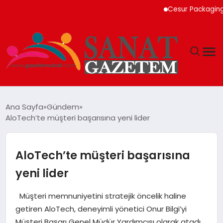
Cesur Packaging, Mısı
MAGAZIN
Ana Sayfa
Gündem
AloTech’te müşteri başarısına yeni lider
TEKNOLOJI
SIYASET
AloTech’te müşteri başarısına
yeni lider
SPOR
Müşteri memnuniyetini stratejik öncelik haline
YAŞAM
getiren AloTech, deneyimli yönetici Onur Bilgi’yi
Müşteri Başarı Genel Müdür Yardımcısı olarak atadı.