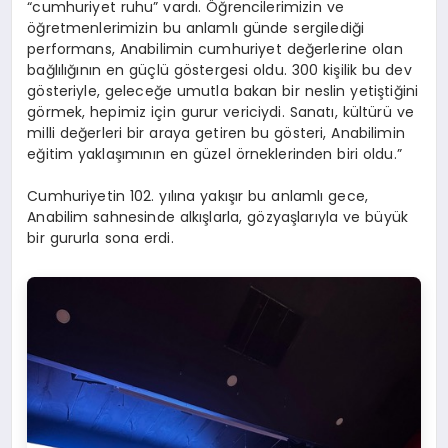
“cumhuriyet
ruhu
”
vardı.
Öğrencilerimizin ve
öğretmenlerimizin bu anlamlı günde sergilediği
performans,
Anabilim
in
c
umhuriyet değerlerine olan
bağlılığının en güçlü göstergesi oldu.
300 kişilik bu dev
gösteriyle, geleceğe umutla bakan bir neslin yetiştiğini
görmek
,
hepimiz için gurur vericiydi.
Sanatı, kültürü ve
milli değerleri bir ara
ya getiren bu gösteri, Anabilim
in
eğitim yaklaşımının en güzel örneklerinden biri
oldu
.”
Cumhuriyetin 102. yılına yakışır bu anlamlı gece,
Anabilim sahnesinde alkışlarla, gözyaşlarıyla ve büyük
bir gururla sona erdi.