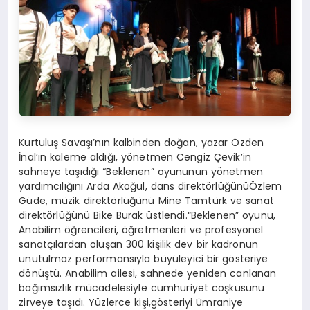
Kurtuluş Savaşı’nın kalbinde
n
doğ
an
,
yaza
r
Özden
İnal’ın kaleme aldığı, yönetmen Cengiz
Çevik’in
sahneye taşıdığı
“Beklenen”
oyununun
yönetmen
yardımcı
lı
ğını
Arda Akoğul, dans direktör
lüğünü
Özlem
Güde, müzik direktör
lüğünü
Mine
Tamtürk
ve sanat
direktörlüğünü Bike
Burak üstlendi.
“Beklenen” oyunu
,
Anabilim
öğrenciler
i
, öğretmenler
i
ve profesyonel
sanatçılardan oluşan 300 kişilik dev bir kadro
nun
unutulmaz
performansıyla
büyül
eyici
bir gösteriye
dönüştü
.
Anabilim ailesi, sahnede yeniden canl
anan
bağımsızlık mücadelesiyle c
umhuriyet coşkusunu
zirveye
taşıdı.
Y
üzlerce kişi
,
gösteriyi Ümraniye