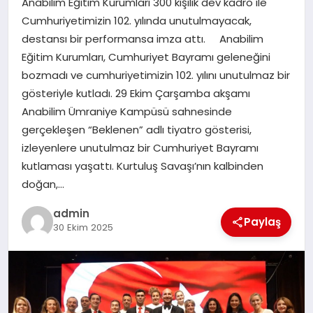
Anabilim Eğitim Kurumları 300 kişilik dev kadro ile
EKONOMI
Cumhuriyetimizin 102. yılında unutulmayacak,
destansı bir performansa imza attı. Anabilim
SAĞLIK
Eğitim Kurumları, Cumhuriyet Bayramı geleneğini
bozmadı ve cumhuriyetimizin 102. yılını unutulmaz bir
DÜNYA
gösteriyle kutladı. 29 Ekim Çarşamba akşamı
Anabilim Ümraniye Kampüsü sahnesinde
EĞITIM
gerçekleşen “Beklenen” adlı tiyatro gösterisi,
izleyenlere unutulmaz bir Cumhuriyet Bayramı
kutlaması yaşattı. Kurtuluş Savaşı’nın kalbinden
doğan,…
admin
Paylaş
30 Ekim 2025