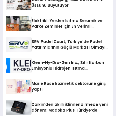
Üssünü Büyütüyor
Elektrikli Yerden Isıtma Seramik ve
Parke Zeminler İçin En Verimli
Çözümler
SRV Padel Court, Türkiye’de Padel
Yatırımlarının Güçlü Markası Olmayı
Sürdürüyor
Kleen-Hy-Dro-Gen Inc., Sıfır Karbon
Emisyonlu Hidrojen Isıtma
Teknolojisinde ISO ve TSSA
Düzenleyici Onaylarını Aldı
Marie Rose kozmetik sektörüne giriş
yaptı
Daikin’den akıllı iklimlendirmede yeni
dönem: Madoka Plus Türkiye’de