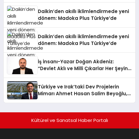
Daikin’den akıllı iklimlendirmede yeni
dönem: Madoka Plus Türkiye’de
Daikin’den akıllı iklimlendirmede yeni
dönem: Madoka Plus Türkiye’de
İş İnsanı-Yazar Doğan Akdeniz:
“Devlet Aklı ve Milli Çıkarlar Her Şeyin
Üzerindedir”
Türkiye ve Irak’taki Dev Projelerin
Mimarı Ahmet Hasan Salim Beyoğlu,
10 Milyon Metrekarelik “Al Yusuf
Holding Industrial City” Projesini
Hayata Geçirecek
Kültürel ve Sanatsal Haber Portalı