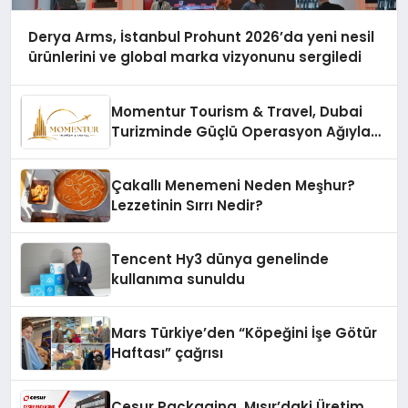
Derya Arms, İstanbul Prohunt 2026’da yeni nesil
ürünlerini ve global marka vizyonunu sergiledi
Momentur Tourism & Travel, Dubai
Turizminde Güçlü Operasyon Ağıyla
Fark Yaratıyor
Çakallı Menemeni Neden Meşhur?
Lezzetinin Sırrı Nedir?
Tencent Hy3 dünya genelinde
kullanıma sunuldu
Mars Türkiye’den “Köpeğini İşe Götür
Haftası” çağrısı
Cesur Packaging, Mısır’daki Üretim