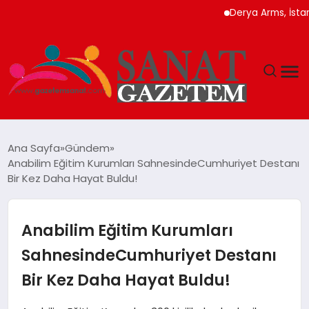
Derya Arms, İstanbul Prohu
MAGAZIN
Ana Sayfa
Gündem
Anabilim Eğitim Kurumları SahnesindeCumhuriyet Destanı
TEKNOLOJI
Bir Kez Daha Hayat Buldu!
SIYASET
Anabilim Eğitim Kurumları
SPOR
SahnesindeCumhuriyet Destanı
Bir Kez Daha Hayat Buldu!
YAŞAM