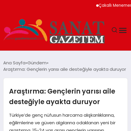
Çakallı Menemeni Neden
MAGAZIN
Ana Sayfa
Gündem
Araştırma: Gençlerin yarısı aile desteğiyle ayakta duruyor
TEKNOLOJI
SIYASET
Araştırma: Gençlerin yarısı aile
desteğiyle ayakta duruyor
SPOR
Türkiye’de genç nüfusun harcama alışkanlıklarına,
YAŞAM
eğilimlerine ve güven algılarına odaklanan yeni bir
araştırma, 15-24 yaş arası gençlerin yarısının