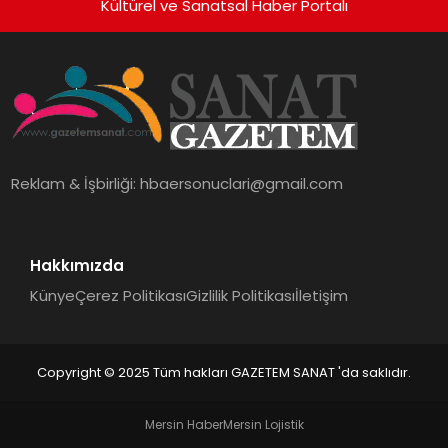
Kültürel ve Sanatsal Haber Portalı
Reklam & İşbirliği:
hbaersonuclari@gmail.com
Hakkımızda
Künye
Çerez Politikası
Gizlilik Politikası
İletişim
Copyright © 2025 Tüm hakları GAZETEM SANAT 'da saklıdır.
Mersin Haber
Mersin Lojistik