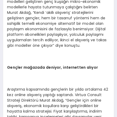
modelleri geliştiren genç kuşağın mikro-ekonomik
modellerle hayata tutunmaya çalıştığını belirten
Murat Akdağ, “Kendi ‘akıllı alışveriş’ stratejilerini
geliştiren gençler, hem bir tasarruf yöntemi hem de
sahiplik temelli ekonomiye alternatif bir model olan
paylaşım ekonomisini de fazlasıyla benimsiyor. Dijital
platform abonelikleri paylaşılıyor, yolculuk paylaşımı
uygulamaları tercih ediliyor, ikinci el alışveriş ve takas
gibi modeller öne çıkıyor” diye konuştu.
Gen
ç
ler ma
ğazada deniyor, internetten alıyor
Araştırma kapsamında gençlerin bir yılda ortalama 42
kez online alışveriş yaptığı saptandı. Virtua Consult
Strateji Direktörü Murat Akdağ, “Gençler için online
alışveriş, ekonomik koşullara karşı geliştirdikleri bir
hayatta kalma stratejisi. Fiyat karşılaştırma, indirim
takibi, kampanya incelemeleri gibi davranışlar yeni