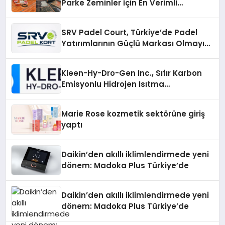
Parke Zeminler İçin En Verimli
Çözümler
SRV Padel Court, Türkiye’de Padel
Yatırımlarının Güçlü Markası Olmayı
Sürdürüyor
Kleen-Hy-Dro-Gen Inc., Sıfır Karbon
Emisyonlu Hidrojen Isıtma
Teknolojisinde ISO ve TSSA
Düzenleyici Onaylarını Aldı
Marie Rose kozmetik sektörüne giriş
yaptı
Daikin’den akıllı iklimlendirmede yeni
dönem: Madoka Plus Türkiye’de
Daikin’den akıllı iklimlendirmede yeni
dönem: Madoka Plus Türkiye’de