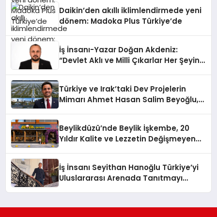
Daikin’den akıllı iklimlendirmede yeni
dönem: Madoka Plus Türkiye’de
İş İnsanı-Yazar Doğan Akdeniz:
“Devlet Aklı ve Milli Çıkarlar Her Şeyin
Üzerindedir”
Türkiye ve Irak’taki Dev Projelerin
Mimarı Ahmet Hasan Salim Beyoğlu,
10 Milyon Metrekarelik “Al Yusuf
Holding Industrial City” Projesini
Beylikdüzü’nde Beylik İşkembe, 20
Hayata Geçirecek
Yıldır Kalite ve Lezzetin Değişmeyen
Adresi
İş İnsanı Seyithan Hanoğlu Türkiye’yi
Uluslararası Arenada Tanıtmayı
Hedefliyor