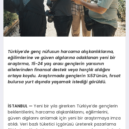
Türkiye
’
de gen
ç nüfusun harcama alışkanlıkları
na,
e
ğilimlerine ve gü
ven alg
ılarına odaklanan yeni bir
araştırma, 15-24 yaş arası gençlerin yarısının
ailelerinden finansal destek veya harçlık aldığını
ortaya koydu. Araştırmada
gen
çlerin %53’ünü
n, f
ırsat
bulursa yurt dışında yaşamak istediğ
i g
ö
rüldü.
İSTANBUL
—
Yeni bir yıla girerken Türkiye’de gençlerin
beklentilerini, harcama alışkanlıklarını, eğilimlerini,
güven algılarını anlamak için yeni bir araştırmaya imza
atıldı. Veri bazlı tüketici içgörüsü üreterek pazarlama