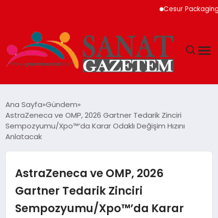
Cesur Packaging, Mısır
MAGAZIN
Ana Sayfa
Gündem
AstraZeneca ve OMP, 2026 Gartner Tedarik Zinciri
TEKNOLOJI
Sempozyumu/Xpo™’da Karar Odaklı Değişim Hızını
Anlatacak
SIYASET
AstraZeneca ve OMP, 2026
SPOR
Gartner Tedarik Zinciri
YAŞAM
Sempozyumu/Xpo™’da Karar