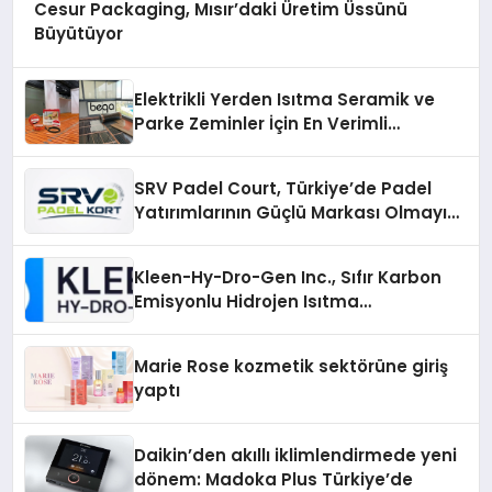
Cesur Packaging, Mısır’daki Üretim Üssünü
Büyütüyor
Elektrikli Yerden Isıtma Seramik ve
Parke Zeminler İçin En Verimli
Çözümler
SRV Padel Court, Türkiye’de Padel
Yatırımlarının Güçlü Markası Olmayı
Sürdürüyor
Kleen-Hy-Dro-Gen Inc., Sıfır Karbon
Emisyonlu Hidrojen Isıtma
Teknolojisinde ISO ve TSSA
Düzenleyici Onaylarını Aldı
Marie Rose kozmetik sektörüne giriş
yaptı
Daikin’den akıllı iklimlendirmede yeni
dönem: Madoka Plus Türkiye’de