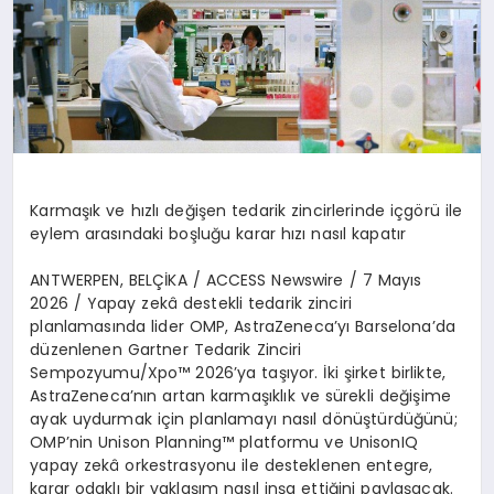
Karma
şı
k ve h
ı
zl
ı
de
ğ
i
ş
en tedarik zincirlerinde i
ç
g
ö
r
ü
ile
eylem aras
ı
ndaki bo
ş
lu
ğ
u karar h
ı
z
ı
nas
ı
l kapat
ı
r
ANTWERPEN, BEL
Çİ
KA / ACCESS Newswire / 7 May
ı
s
2026
/ Yapay zek
â
destekli tedarik zinciri
planlamas
ı
nda lider OMP, AstraZeneca
’
y
ı
Barselona
’
da
d
ü
zenlenen Gartner Tedarik Zinciri
Sempozyumu/Xpo
™
2026
’
ya ta
şı
yor.
İ
ki
ş
irket birlikte,
AstraZeneca
’
n
ı
n artan karma
şı
kl
ı
k ve s
ü
rekli de
ğ
i
ş
ime
ayak uydurmak i
ç
in planlamay
ı
nas
ı
l d
ö
n
üş
t
ü
rd
üğü
n
ü
;
OMP
’
nin Unison Planning
™
platformu ve UnisonIQ
yapay zek
â
orkestrasyonu ile desteklenen entegre,
karar odakl
ı
bir yakla
şı
m nas
ı
l in
ş
a etti
ğ
ini payla
ş
acak.