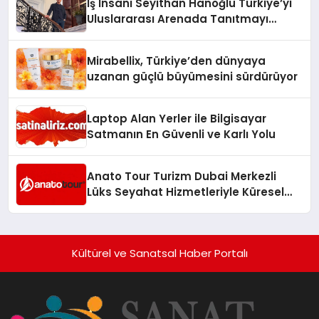
İş İnsanı Seyithan Hanoğlu Türkiye’yi
Uluslararası Arenada Tanıtmayı
Hedefliyor
Mirabellix, Türkiye’den dünyaya
uzanan güçlü büyümesini sürdürüyor
Laptop Alan Yerler ile Bilgisayar
Satmanın En Güvenli ve Karlı Yolu
Anato Tour Turizm Dubai Merkezli
Lüks Seyahat Hizmetleriyle Küresel
Turizmde Öne Çıkıyor
Kültürel ve Sanatsal Haber Portalı