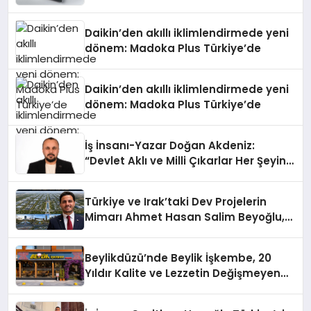
Daikin’den akıllı iklimlendirmede yeni
dönem: Madoka Plus Türkiye’de
Daikin’den akıllı iklimlendirmede yeni
dönem: Madoka Plus Türkiye’de
İş İnsanı-Yazar Doğan Akdeniz:
“Devlet Aklı ve Milli Çıkarlar Her Şeyin
Üzerindedir”
Türkiye ve Irak’taki Dev Projelerin
Mimarı Ahmet Hasan Salim Beyoğlu,
10 Milyon Metrekarelik “Al Yusuf
Holding Industrial City” Projesini
Beylikdüzü’nde Beylik İşkembe, 20
Hayata Geçirecek
Yıldır Kalite ve Lezzetin Değişmeyen
Adresi