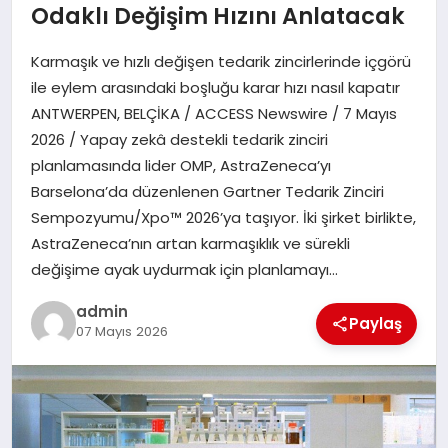
EKONOMI
Odaklı Değişim Hızını Anlatacak
Karmaşık ve hızlı değişen tedarik zincirlerinde içgörü
SAĞLIK
ile eylem arasındaki boşluğu karar hızı nasıl kapatır
ANTWERPEN, BELÇİKA / ACCESS Newswire / 7 Mayıs
DÜNYA
2026 / Yapay zekâ destekli tedarik zinciri
planlamasında lider OMP, AstraZeneca’yı
EĞITIM
Barselona’da düzenlenen Gartner Tedarik Zinciri
Sempozyumu/Xpo™ 2026’ya taşıyor. İki şirket birlikte,
AstraZeneca’nın artan karmaşıklık ve sürekli
değişime ayak uydurmak için planlamayı…
admin
Paylaş
07 Mayıs 2026