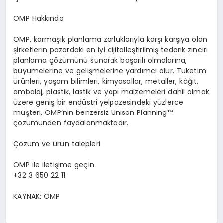
OMP Hakk
ı
nda
OMP, karma
şı
k planlama zorluklar
ı
yla kar
şı
kar
şı
ya olan
ş
irketlerin pazardaki en iyi dijitalle
ş
tirilmi
ş
tedarik zinciri
planlama
çö
z
ü
m
ü
n
ü
sunarak ba
ş
ar
ı
l
ı
olmalar
ı
na,
b
ü
y
ü
melerine ve geli
ş
melerine yard
ı
mc
ı
olur. T
ü
ketim
ü
r
ü
nleri, ya
ş
am bilimleri, kimyasallar, metaller, k
âğı
t,
ambalaj, plastik, lastik ve yap
ı
malzemeleri dahil olmak
ü
zere geni
ş
bir end
ü
stri yelpazesindeki y
ü
zlerce
m
üş
teri, OMP
’
nin benzersiz Unison Planning
™
çö
z
ü
m
ü
nden faydalanmaktad
ı
r.
Çö
z
ü
m ve
ü
r
ü
n talepleri
OMP ile ileti
ş
ime ge
ç
in
+32 3 650 22 11
KAYNAK:
OMP