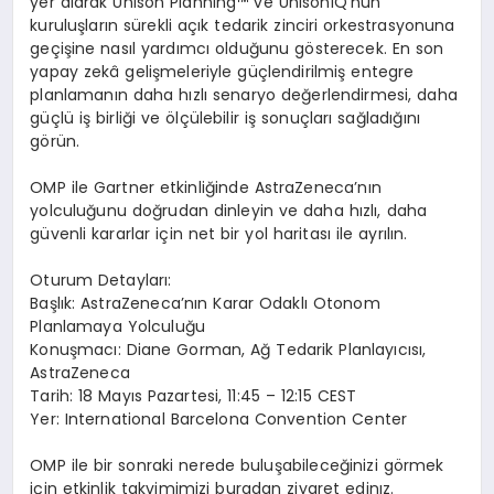
yer alarak Unison Planning
™
ve UnisonIQ
’
nun
kurulu
ş
lar
ı
n s
ü
rekli a
çı
k tedarik zinciri orkestrasyonuna
ge
ç
i
ş
ine nas
ı
l yard
ı
mc
ı
oldu
ğ
unu g
ö
sterecek. En son
yapay zek
â
geli
ş
meleriyle g
üç
lendirilmi
ş
entegre
planlaman
ı
n daha h
ı
zl
ı
senaryo de
ğ
erlendirmesi, daha
g
üç
l
ü
i
ş
birli
ğ
i ve
ö
l
çü
lebilir i
ş
sonu
ç
lar
ı
sa
ğ
lad
ığı
n
ı
g
ö
r
ü
n.
OMP ile Gartner etkinli
ğ
inde AstraZeneca
’
n
ı
n
yolculu
ğ
unu do
ğ
rudan dinleyin ve daha h
ı
zl
ı
, daha
g
ü
venli kararlar i
ç
in net bir yol haritas
ı
ile ayr
ı
l
ı
n.
Oturum
Detaylar
ı
:
Ba
ş
l
ı
k: AstraZeneca
’
n
ı
n Karar Odakl
ı
Otonom
Planlamaya Yolculu
ğ
u
Konu
ş
mac
ı
: Diane Gorman, A
ğ
Tedarik Planlay
ı
c
ı
s
ı
,
AstraZeneca
Tarih: 18 May
ı
s Pazartesi, 11:45 – 12:15 CEST
Yer: International Barcelona Convention Center
OMP ile bir sonraki nerede bulu
ş
abilece
ğ
inizi g
ö
rmek
i
ç
in
etkinlik takvimimizi buradan
ziyaret edin
ı
z
.