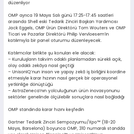
d
ü
zenliyor
OMP ayr
ı
ca
19 May
ı
s Sal
ı
g
ü
n
ü
17:25-17:45 saatleri
aras
ı
nda
Shell eski Tedarik Zinciri Ba
ş
kan Yard
ı
mc
ı
s
ı
Jack Eggels
, OMP
Ü
r
ü
n Direkt
ö
r
ü
Tom Wouters
ve OMP
Ticari ve Pazarlar Direkt
ö
r
ü
Philip Vervloesem
’
in
kat
ı
l
ı
m
ı
yla bir panel oturumu d
ü
zenleyecek.
Kat
ı
l
ı
mc
ı
lar birlikte
ş
u konular
ı
ele alacak:
–
Kurulu
ş
lar
ı
n takvim odakl
ı
planlamadan s
ü
rekli a
çı
k,
olay odakl
ı
zek
â
ya nas
ı
l ge
ç
ti
ğ
i
–
UnisonIQ
’
nun insan ve yapay zek
â
i
ş
birli
ğ
ini koordine
etmesiyle karar h
ı
z
ı
n
ı
n nas
ı
l ger
ç
ek bir operasyonel
yetkinli
ğ
e d
ö
n
üş
t
üğü
–
AstraZeneca
’
n
ı
n yolculu
ğ
unun
ü
r
ü
n inovasyonunu
sekt
ö
rler genelinde
ö
l
çü
lebilir sonu
ç
lara nas
ı
l ba
ğ
lad
ığı
OMP stand
ı
nda karar h
ı
z
ı
n
ı
ke
ş
fedin
Gartner Tedarik Zinciri Sempozyumu/Xpo
™
(18-20
May
ı
s, Barselona) boyunca OMP, 310 numaral
ı
standda