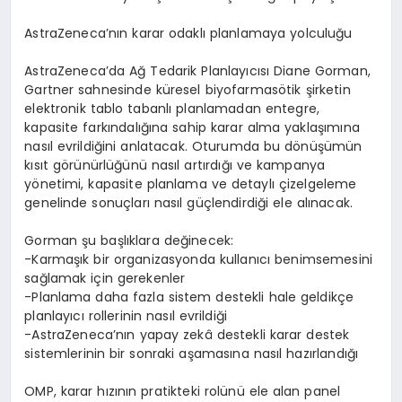
AstraZeneca
’
n
ı
n karar odakl
ı
planlamaya yolculu
ğ
u
AstraZeneca
’
da A
ğ
Tedarik Planlay
ı
c
ı
s
ı
Diane Gorman
,
Gartner sahnesinde k
ü
resel biyofarmas
ö
tik
ş
irketin
elektronik tablo tabanl
ı
planlamadan entegre,
kapasite fark
ı
ndal
ığı
na sahip karar alma yakla
şı
m
ı
na
nas
ı
l evrildi
ğ
ini anlatacak. Oturumda bu d
ö
n
üşü
m
ü
n
k
ı
s
ı
t g
ö
r
ü
n
ü
rl
üğü
n
ü
nas
ı
l art
ı
rd
ığı
ve kampanya
y
ö
netimi, kapasite planlama ve detayl
ı ç
izelgeleme
genelinde sonu
ç
lar
ı
nas
ı
l g
üç
lendirdi
ğ
i ele al
ı
nacak.
Gorman
ş
u ba
ş
l
ı
klara de
ğ
inecek:
-Karma
şı
k bir organizasyonda kullan
ı
c
ı
benimsemesini
sa
ğ
lamak i
ç
in gerekenler
-Planlama daha fazla sistem destekli hale geldik
ç
e
planlay
ı
c
ı
rollerinin nas
ı
l evrildi
ğ
i
-AstraZeneca
’
n
ı
n yapay zek
â
destekli karar destek
sistemlerinin bir sonraki a
ş
amas
ı
na nas
ı
l haz
ı
rland
ığı
OMP, karar h
ı
z
ı
n
ı
n pratikteki rol
ü
n
ü
ele alan panel