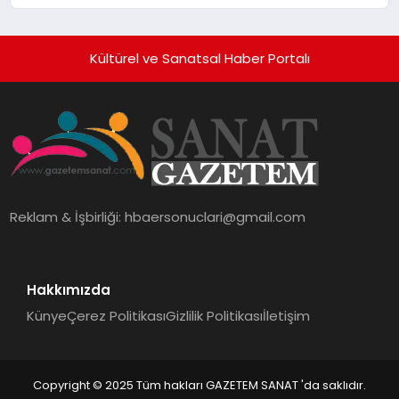
10 Milyon Metrekarelik “Al Yusuf
Holding Industrial City” Projesini
Hayata Geçirecek
Kültürel ve Sanatsal Haber Portalı
Reklam & İşbirliği:
hbaersonuclari@gmail.com
Hakkımızda
Künye
Çerez Politikası
Gizlilik Politikası
İletişim
Copyright © 2025 Tüm hakları GAZETEM SANAT 'da saklıdır.