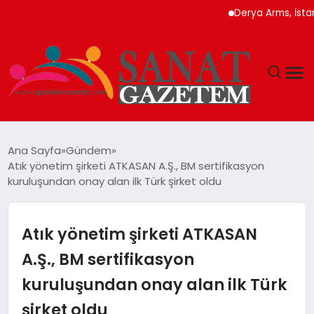
Derya Arms, İstanbul Proh
MAGAZIN
Ana Sayfa
Gündem
Atık yönetim şirketi ATKASAN A.Ş., BM sertifikasyon
TEKNOLOJI
kuruluşundan onay alan ilk Türk şirket oldu
SIYASET
Atık yönetim şirketi ATKASAN
SPOR
A.Ş., BM sertifikasyon
kuruluşundan onay alan ilk Türk
YAŞAM
şirket oldu