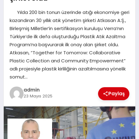
EKONOMI
Yılda 200 bin tonun üzerinde atığı ekonomiye geri
SAĞLIK
kazandıran 30 yıllık atık yönetim şirketi Atkasan A.Ş.,
Birleşmiş Milletler’in sertifikasyon kuruluşu Verra’nın
DÜNYA
Türkiye’de ilk defa oluşturduğu Plastik Atık Azaltma
Programı’na başvurarak ilk onay alan şirket oldu.
EĞITIM
Atkasan, “Together for Tomorrow: Collaborative
Plastic Collection and Community Empowerment”
adlı projesiyle plastik kirliliğinin azaltılmasına yönelik
somut…
admin
Paylaş
23 Mayıs 2025