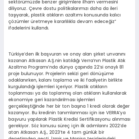
sektörümüzde benzer girişimlere ilham vermesini
diliyoruz. Çevre dostu politikalarımızı daha da ileri
taşıyarak, plastik atıkların azaltımı konusunda kalıcı
çözümler üretmeye kararlılıkla devam edeceğiz”
ifadelerini kullandı.
Türkiye’den ilk başvuran ve onay alan şirket unvanını
kazanan Atkasan A.Ş.nin katıldığı Verra’nın Plastik Atık
Azaltma Programı’nda dünya çapında 22’si onaylı 81
proje bulunuyor. Projelerin sekizi geri dönüşüme
odaklanırken, kalanı toplama ve iki faaliyetin birlikte
kurgulandığı işlemleri içeriyor. Plastik atıkların
toplanması ya da toplanmış olan atıkların kullanılarak
ekonomiye geri kazandırılması işlemleri
gerçekleştiğinde her bir ton başına 1 kredi olarak değer
kazanıyor. Bu kredinin tanımlanması için ise VERRA’ya
başvuru yapılarak Plastik Kredisi Sertifikasyonu alınması
gerekiyor. Söz konusu süreç için ilk adımlarını 2022’de
atan Atkasan A.Ş., 2023’te 4 tam günlük bir
denetimden geçti. İzmir ve Manisa tesislerindeki