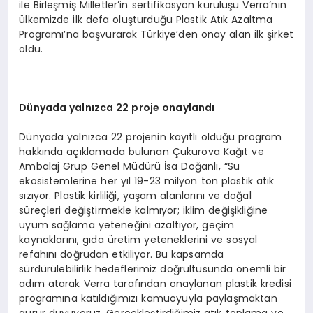
ile Birleşmiş Milletler’in sertifikasyon kuruluşu Verra’nın
ülkemizde ilk defa oluşturduğu Plastik Atık Azaltma
Programı’na başvurarak Türkiye’den onay alan ilk şirket
oldu.
Dünyada yalnızca 22 proje onaylandı
Dünyada yalnızca 22 projenin kayıtlı olduğu program
hakkında açıklamada bulunan Çukurova Kağıt ve
Ambalaj Grup Genel Müdürü İsa Doğanlı, “Su
ekosistemlerine her yıl 19-23 milyon ton plastik atık
sızıyor. Plastik kirliliği, yaşam alanlarını ve doğal
süreçleri değiştirmekle kalmıyor; iklim değişikliğine
uyum sağlama yeteneğini azaltıyor, geçim
kaynaklarını, gıda üretim yeteneklerini ve sosyal
refahını doğrudan etkiliyor. Bu kapsamda
sürdürülebilirlik hedeflerimiz doğrultusunda önemli bir
adım atarak Verra tarafından onaylanan plastik kredisi
programına katıldığımızı kamuoyuyla paylaşmaktan
gurur duyuyoruz. Gerçekleştirdiğimiz atık toplama ve