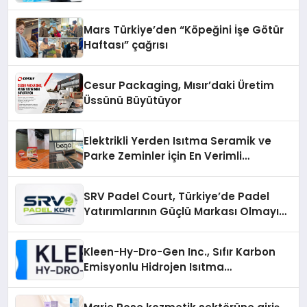
Mars Türkiye’den “Köpeğini İşe Götür
Haftası” çağrısı
Cesur Packaging, Mısır’daki Üretim
Üssünü Büyütüyor
Elektrikli Yerden Isıtma Seramik ve
Parke Zeminler İçin En Verimli
Çözümler
SRV Padel Court, Türkiye’de Padel
Yatırımlarının Güçlü Markası Olmayı
Sürdürüyor
Kleen-Hy-Dro-Gen Inc., Sıfır Karbon
Emisyonlu Hidrojen Isıtma
Teknolojisinde ISO ve TSSA
Düzenleyici Onaylarını Aldı