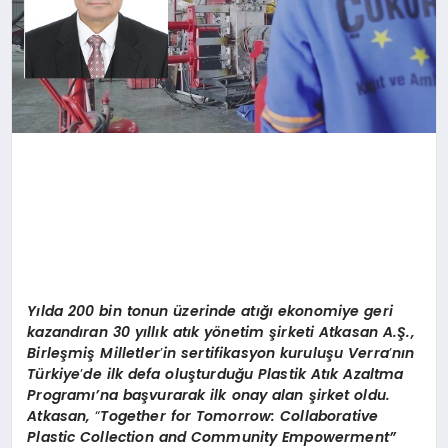
Y
ılda 200 bin
ton
un üzerinde
at
ığı ekonomiye geri
kazandıran 30 yıllık atık y
ö
netim şirketi Atkasan A.Ş.,
Birleşmiş Milletler
’
in sertifikasyon kuruluş
u Verra
’
nın
Türkiye
’
de ilk defa oluşturduğu
Plastik At
ık Azaltma
Programı’na başvurarak ilk onay alan şirket oldu.
Atkasan,
“
Together for Tomorrow: Collaborative
Plastic Collection and Community Empowerment
”