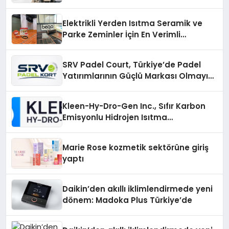
Elektrikli Yerden Isıtma Seramik ve
Parke Zeminler İçin En Verimli
Çözümler
SRV Padel Court, Türkiye’de Padel
Yatırımlarının Güçlü Markası Olmayı
Sürdürüyor
Kleen-Hy-Dro-Gen Inc., Sıfır Karbon
Emisyonlu Hidrojen Isıtma
Teknolojisinde ISO ve TSSA
Düzenleyici Onaylarını Aldı
Marie Rose kozmetik sektörüne giriş
yaptı
Daikin’den akıllı iklimlendirmede yeni
dönem: Madoka Plus Türkiye’de