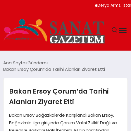
Derya Arms, İstanbul Pr
MAGAZIN
Ana Sayfa
Gündem
Bakan Ersoy Çorum’da Tarihi Alanları Ziyaret Etti
TEKNOLOJI
SIYASET
Bakan Ersoy Çorum’da Tarihi
Alanları Ziyaret Etti
SPOR
Bakan Ersoy Boğazkale’de Karşılandı Bakan Ersoy,
YAŞAM
Boğazkale ilçe girişinde Çorum Valisi Zülkif Dağlı ve
Belediye Başkanı Halil İbrahim Aşgın tarafından