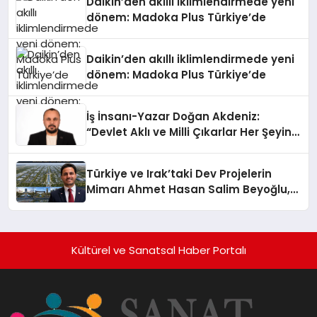
Daikin’den akıllı iklimlendirmede yeni
dönem: Madoka Plus Türkiye’de
Daikin’den akıllı iklimlendirmede yeni
dönem: Madoka Plus Türkiye’de
İş İnsanı-Yazar Doğan Akdeniz:
“Devlet Aklı ve Milli Çıkarlar Her Şeyin
Üzerindedir”
Türkiye ve Irak’taki Dev Projelerin
Mimarı Ahmet Hasan Salim Beyoğlu,
10 Milyon Metrekarelik “Al Yusuf
Holding Industrial City” Projesini
Hayata Geçirecek
Kültürel ve Sanatsal Haber Portalı