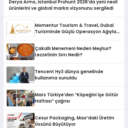
Derya Arms, İstanbul Prohunt 2026’da yeni nesil
ürünlerini ve global marka vizyonunu sergiledi
Momentur Tourism & Travel, Dubai
Turizminde Güçlü Operasyon Ağıyla
Fark Yaratıyor
Çakallı Menemeni Neden Meşhur?
Lezzetinin Sırrı Nedir?
Tencent Hy3 dünya genelinde
kullanıma sunuldu
Mars Türkiye’den “Köpeğini İşe Götür
Haftası” çağrısı
Cesur Packaging, Mısır’daki Üretim
Üssünü Büyütüyor