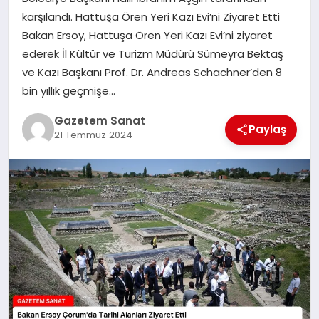
EKONOMI
karşılandı. Hattuşa Ören Yeri Kazı Evi’ni Ziyaret Etti
Bakan Ersoy, Hattuşa Ören Yeri Kazı Evi’ni ziyaret
SAĞLIK
ederek İl Kültür ve Turizm Müdürü Sümeyra Bektaş
ve Kazı Başkanı Prof. Dr. Andreas Schachner’den 8
DÜNYA
bin yıllık geçmişe…
EĞITIM
Gazetem Sanat
Paylaş
21 Temmuz 2024