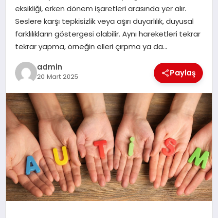
EKONOMI
eksikliği, erken dönem işaretleri arasında yer alır.
Seslere karşı tepkisizlik veya aşırı duyarlılık, duyusal
SAĞLIK
farklılıkların göstergesi olabilir. Aynı hareketleri tekrar
tekrar yapma, örneğin elleri çırpma ya da…
DÜNYA
admin
Paylaş
20 Mart 2025
EĞITIM