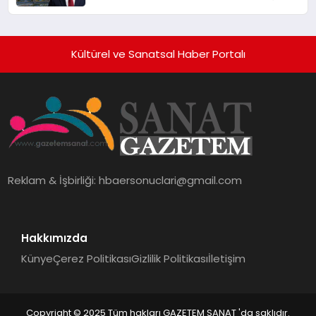
10 Milyon Metrekarelik “Al Yusuf
Holding Industrial City” Projesini
Hayata Geçirecek
Kültürel ve Sanatsal Haber Portalı
Reklam & İşbirliği:
hbaersonuclari@gmail.com
Hakkımızda
Künye
Çerez Politikası
Gizlilik Politikası
İletişim
Copyright © 2025 Tüm hakları GAZETEM SANAT 'da saklıdır.