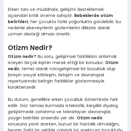
Erken tanı ve müdahale, gelişimi desteklemek
açısından kritik öneme sahiptir.
Bebeklerde otizm
belirtileri
, her çocukta farklı yoğunlukta görülebilir; bu
nedenle ebeveynlerin gözlemlerini dikkate alarak
uzman desteği alması önerilir.
Otizm Nedir?
Otizm nedir?
Bu soru, gelişimsel farklılıkları anlamak
isteyen birçok kişinin merak ettiği bir konudur.
Otizm
nedir
, temel olarak nörogelişimsel bir bozukluk olup
bireyin sosyal etkileşim, iletişim ve davranışsal
repertuarında belirgin farklılıklar göstermesiyle
karakterizedir.
Bu durum, genellikle erken çocukluk döneminde fark
edilir. Göz teması kurmada isteksizlik, karşılıklı diyalog
geliştirmede zorlanma ve tekrarlayan davranışlar,
yaygın belirtiler arasında yer alır.
Otizm nedir
sorusuna yanıt ararken, bunun bir hastalık olmadığını,
beynin farklı bir şekilde çalıştığı bir spektrum bozukluğu