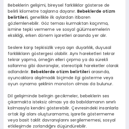
Bebeklerin gelişimi, bireysel farklılıklar gösterse de
belirli kilometre taşlarına dayanır.
Bebeklerde otizm
belirtileri
, genellikle ilk aylardan itibaren
gözlemlenebilir. Göz teması kurmaktan kaçınma,
ismine tepki vermeme ve sosyal gülümsemelerin
eksikliği, erken dönem işaretleri arasında yer alır.
Seslere karşı tepkisizlik veya aşırı duyarlılık, duyusal
farklılıkların göstergesi olabilir. Aynı hareketleri tekrar
tekrar yapma, örneğin elleri çırpma ya da sürekli
sallanma gibi davranışlar, stereotipik hareketler olarak
adlandırılır.
Bebeklerde otizm belirtileri
arasında,
oyuncaklara alışılmadık biçimde ilgi gösterme veya
oyun oynama şeklinin monoton olması da bulunur.
Dil gelişiminde belirgin gecikmeler, bebeklerin ses
çıkarmakta isteksiz olması ya da babıldamanın sınırlı
kalmasıyla kendini gösterebilir. Çevresindeki insanlarla
ortak ilgi alanı oluşturamama, işaretle göstermeme
veya basit taklit davranışlarını sergilememesi, sosyal
etkileşimde zorlandığını düşündürebilir.