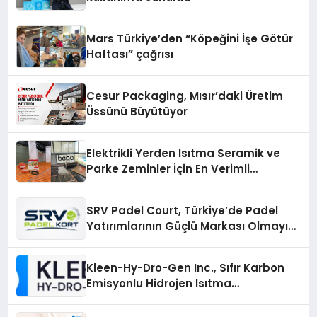
Mars Türkiye’den “Köpeğini İşe Götür
Haftası” çağrısı
Cesur Packaging, Mısır’daki Üretim
Üssünü Büyütüyor
Elektrikli Yerden Isıtma Seramik ve
Parke Zeminler İçin En Verimli
Çözümler
SRV Padel Court, Türkiye’de Padel
Yatırımlarının Güçlü Markası Olmayı
Sürdürüyor
Kleen-Hy-Dro-Gen Inc., Sıfır Karbon
Emisyonlu Hidrojen Isıtma
Teknolojisinde ISO ve TSSA
Düzenleyici Onaylarını Aldı