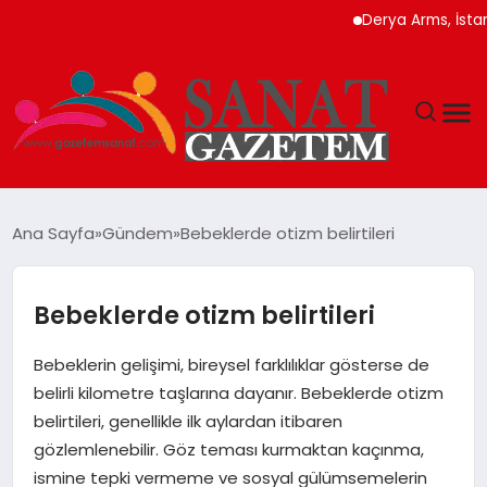
Derya Arms, İstanbul Pr
MAGAZIN
Ana Sayfa
Gündem
Bebeklerde otizm belirtileri
TEKNOLOJI
Bebeklerde otizm belirtileri
SIYASET
Bebeklerin gelişimi, bireysel farklılıklar gösterse de
SPOR
belirli kilometre taşlarına dayanır. Bebeklerde otizm
belirtileri, genellikle ilk aylardan itibaren
YAŞAM
gözlemlenebilir. Göz teması kurmaktan kaçınma,
ismine tepki vermeme ve sosyal gülümsemelerin