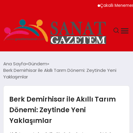
Çakallı Menemeni Neden Meş
MAGAZIN
Ana Sayfa
Gündem
Berk Demirhisar ile Akıllı Tarım Dönemi: Zeytinde Yeni
TEKNOLOJI
Yaklaşımlar
SIYASET
Berk Demirhisar ile Akıllı Tarım
SPOR
Dönemi: Zeytinde Yeni
Yaklaşımlar
YAŞAM