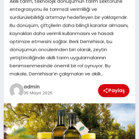
Akıllı tarım, teknolojik dönüşümün tarım sektörüne
EKONOMI
entegrasyonu ile tarımsal verimliliği ve
sürdürülebilirliği artırmayı hedefleyen bir yaklaşımdır.
SAĞLIK
Bu dönüşüm, çiftçilerin daha bilinçli kararlar almasını,
kaynakları daha verimli kullanmasını ve hasadı
DÜNYA
optimize etmesini sağlar. Berk Demirhisar, bu
dönüşümün öncülerinden biri olarak, zeytin
EĞITIM
yetiştiriciliğinde akıllı tarım uygulamalarının
benimsenmesinde önemli bir rol oynuyor. Bu
makale, Demirhisar’ın çalışmaları ve akıllı…
admin
Paylaş
05 Mayıs 2025