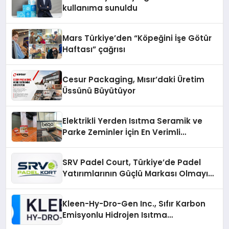
kullanıma sunuldu
Mars Türkiye’den “Köpeğini İşe Götür
Haftası” çağrısı
Cesur Packaging, Mısır’daki Üretim
Üssünü Büyütüyor
Elektrikli Yerden Isıtma Seramik ve
Parke Zeminler İçin En Verimli
Çözümler
SRV Padel Court, Türkiye’de Padel
Yatırımlarının Güçlü Markası Olmayı
Sürdürüyor
Kleen-Hy-Dro-Gen Inc., Sıfır Karbon
Emisyonlu Hidrojen Isıtma
Teknolojisinde ISO ve TSSA