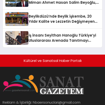
Mimarı Ahmet Hasan Salim Beyoğlu,
10 Milyon Metrekarelik “Al Yusuf
Holding Industrial City” Projesini
Beylikdüzü’nde Beylik İşkembe, 20
Hayata Geçirecek
Yıldır Kalite ve Lezzetin Değişmeyen
Adresi
İş İnsanı Seyithan Hanoğlu Türkiye’yi
Uluslararası Arenada Tanıtmayı
Hedefliyor
Kültürel ve Sanatsal Haber Portalı
Reklam & İşbirliği:
hbaersonuclari@gmail.com