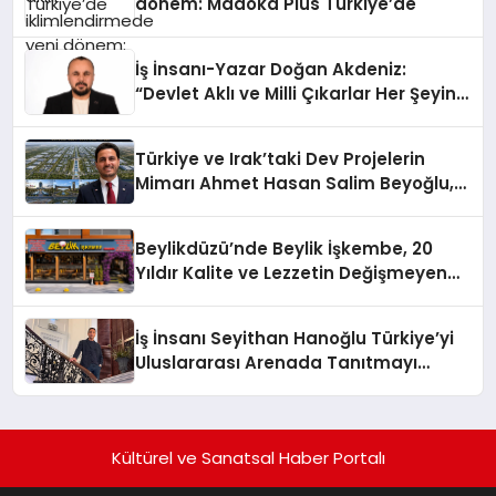
dönem: Madoka Plus Türkiye’de
İş İnsanı-Yazar Doğan Akdeniz:
“Devlet Aklı ve Milli Çıkarlar Her Şeyin
Üzerindedir”
Türkiye ve Irak’taki Dev Projelerin
Mimarı Ahmet Hasan Salim Beyoğlu,
10 Milyon Metrekarelik “Al Yusuf
Holding Industrial City” Projesini
Beylikdüzü’nde Beylik İşkembe, 20
Hayata Geçirecek
Yıldır Kalite ve Lezzetin Değişmeyen
Adresi
İş İnsanı Seyithan Hanoğlu Türkiye’yi
Uluslararası Arenada Tanıtmayı
Hedefliyor
Kültürel ve Sanatsal Haber Portalı