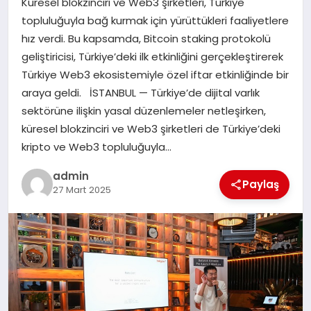
Küresel blokzinciri ve Web3 şirketleri, Türkiye
EKONOMI
topluluğuyla bağ kurmak için yürüttükleri faaliyetlere
hız verdi. Bu kapsamda, Bitcoin staking protokolü
SAĞLIK
geliştiricisi, Türkiye’deki ilk etkinliğini gerçekleştirerek
Türkiye Web3 ekosistemiyle özel iftar etkinliğinde bir
DÜNYA
araya geldi. İSTANBUL — Türkiye’de dijital varlık
sektörüne ilişkin yasal düzenlemeler netleşirken,
EĞITIM
küresel blokzinciri ve Web3 şirketleri de Türkiye’deki
kripto ve Web3 topluluğuyla…
admin
Paylaş
27 Mart 2025