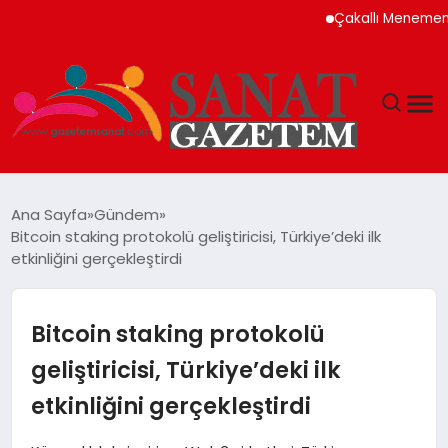
Çakallı Menemeni Neden 
MAGAZIN
Ana Sayfa
Gündem
Bitcoin staking protokolü geliştiricisi, Türkiye’deki ilk
TEKNOLOJI
etkinliğini gerçekleştirdi
SIYASET
Bitcoin staking protokolü
SPOR
geliştiricisi, Türkiye’deki ilk
etkinliğini gerçekleştirdi
YAŞAM