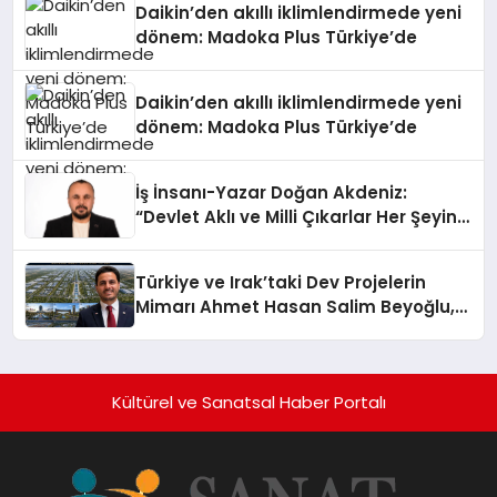
Daikin’den akıllı iklimlendirmede yeni
dönem: Madoka Plus Türkiye’de
Daikin’den akıllı iklimlendirmede yeni
dönem: Madoka Plus Türkiye’de
İş İnsanı-Yazar Doğan Akdeniz:
“Devlet Aklı ve Milli Çıkarlar Her Şeyin
Üzerindedir”
Türkiye ve Irak’taki Dev Projelerin
Mimarı Ahmet Hasan Salim Beyoğlu,
10 Milyon Metrekarelik “Al Yusuf
Holding Industrial City” Projesini
Hayata Geçirecek
Kültürel ve Sanatsal Haber Portalı