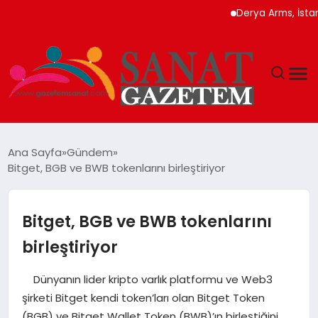
Derya Arms, İstanbul P
MAGAZIN
Ana Sayfa
Gündem
Bitget, BGB ve BWB tokenlarını birleştiriyor
TEKNOLOJI
SIYASET
Bitget, BGB ve BWB tokenlarını
birleştiriyor
SPOR
Dünyanın lider kripto varlık platformu ve Web3
YAŞAM
şirketi Bitget kendi token’ları olan Bitget Token
(BGB) ve Bitget Wallet Token (BWB)’ın birleştiğini