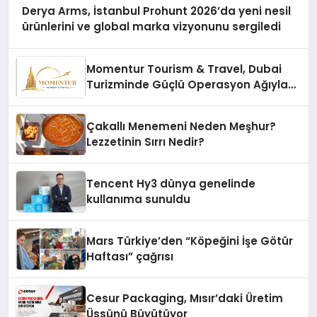
Derya Arms, İstanbul Prohunt 2026’da yeni nesil
ürünlerini ve global marka vizyonunu sergiledi
Momentur Tourism & Travel, Dubai
Turizminde Güçlü Operasyon Ağıyla
Fark Yaratıyor
Çakallı Menemeni Neden Meşhur?
Lezzetinin Sırrı Nedir?
Tencent Hy3 dünya genelinde
kullanıma sunuldu
Mars Türkiye’den “Köpeğini İşe Götür
Haftası” çağrısı
Cesur Packaging, Mısır’daki Üretim
Üssünü Büyütüyor