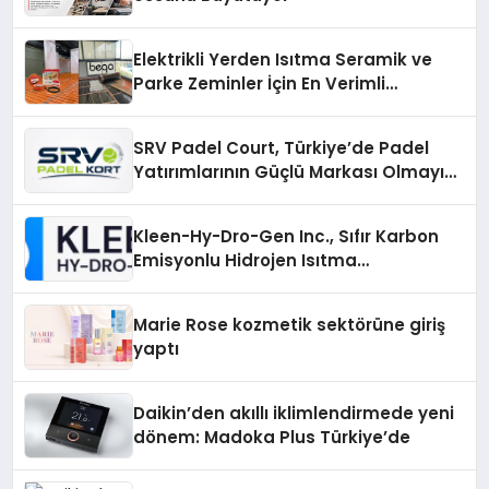
Elektrikli Yerden Isıtma Seramik ve
Parke Zeminler İçin En Verimli
Çözümler
SRV Padel Court, Türkiye’de Padel
Yatırımlarının Güçlü Markası Olmayı
Sürdürüyor
Kleen-Hy-Dro-Gen Inc., Sıfır Karbon
Emisyonlu Hidrojen Isıtma
Teknolojisinde ISO ve TSSA
Düzenleyici Onaylarını Aldı
Marie Rose kozmetik sektörüne giriş
yaptı
Daikin’den akıllı iklimlendirmede yeni
dönem: Madoka Plus Türkiye’de