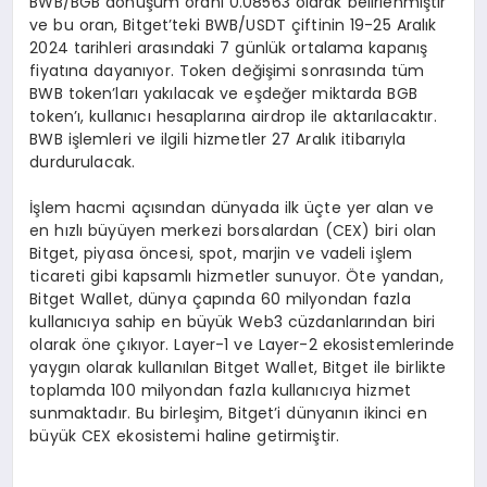
BWB/BGB dönüşüm oranı 0.08563 olarak belirlenmiştir
ve bu oran, Bitget’teki BWB/USDT çiftinin 19-25 Aralık
2024 tarihleri arasındaki 7 günlük ortalama kapanış
fiyatına dayanıyor. Token değişimi sonrasında tüm
BWB token’ları yakılacak ve eşdeğer miktarda BGB
token’ı, kullanıcı hesaplarına airdrop ile aktarılacaktır.
BWB işlemleri ve ilgili hizmetler 27 Aralık itibarıyla
durdurulacak.
İşlem hacmi açısından dünyada ilk üçte yer alan ve
en hızlı büyüyen merkezi borsalardan (CEX) biri olan
Bitget, piyasa öncesi, spot, marjin ve vadeli işlem
ticareti gibi kapsamlı hizmetler sunuyor. Öte yandan,
Bitget Wallet, dünya çapında 60 milyondan fazla
kullanıcıya sahip en büyük Web3 cüzdanlarından biri
olarak öne çıkıyor. Layer-1 ve Layer-2 ekosistemlerinde
yaygın olarak kullanılan Bitget Wallet, Bitget ile birlikte
toplamda 100 milyondan fazla kullanıcıya hizmet
sunmaktadır. Bu birleşim, Bitget’i dünyanın ikinci en
büyük CEX ekosistemi haline getirmiştir.