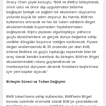
Gracy Chen şöyle konuştu: “BGB ve BWB’yi birleştirerek,
zincir üstü ve zincir dışı uygulamaları birbirine
bağlayan birleşik ve sağlam bir ekosistem oluşturma
yolunda büyük bir adım atıyoruz. Bu hamle, BGB’nin
kullanımını artıracak ve her bir token sahibinin Bitget
ekosistemindeki büyümeden faydalanmasını
sağlayacak. Kripto piyasası olgunlaştıkça, yalnızca
güçlü ekosistemlere ve gerçek dünya değerine sahip
varlıklar döngüler boyunca varlığını sürdürecek. Piyasa
değeri sıralamasında ilk 30 arasında yer alan BGB,
istisnai likiditesi ve güçlü topluluğu sayesinde lider bir
araç olarak kendini kanıtladı. Bu birleşim, BGB’nin Bitget
ekosistemindeki rolünü güçlendirecek ve
merkeziyetsiz dünyanın dinamik fırsatlarını keşfetmesi
için yeni kapılar açacak.”
Birleş
im S
üreci ve Token Değişimi
BWB token’larına sahip kullanıcılar, BWB’lerini Bitget
borsası üzerinde otomatik olarak BGB’ye çevirebilecek.