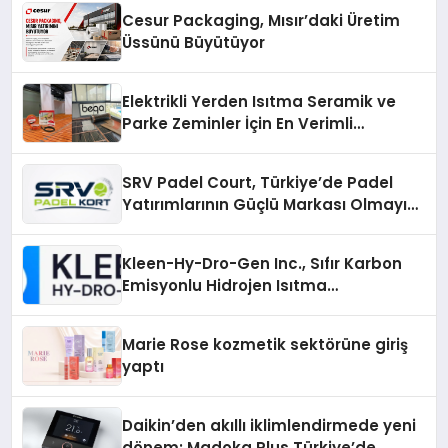
Cesur Packaging, Mısır’daki Üretim
Üssünü Büyütüyor
Elektrikli Yerden Isıtma Seramik ve
Parke Zeminler İçin En Verimli
Çözümler
SRV Padel Court, Türkiye’de Padel
Yatırımlarının Güçlü Markası Olmayı
Sürdürüyor
Kleen-Hy-Dro-Gen Inc., Sıfır Karbon
Emisyonlu Hidrojen Isıtma
Teknolojisinde ISO ve TSSA
Düzenleyici Onaylarını Aldı
Marie Rose kozmetik sektörüne giriş
yaptı
Daikin’den akıllı iklimlendirmede yeni
dönem: Madoka Plus Türkiye’de