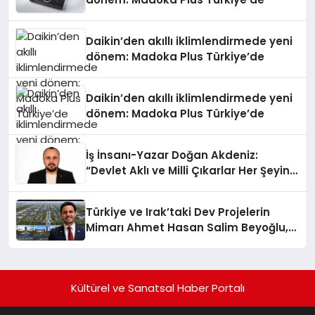
Daikin’den akıllı iklimlendirmede yeni
dönem: Madoka Plus Türkiye’de
Daikin’den akıllı iklimlendirmede yeni
dönem: Madoka Plus Türkiye’de
İş İnsanı-Yazar Doğan Akdeniz:
“Devlet Aklı ve Milli Çıkarlar Her Şeyin
Üzerindedir”
Türkiye ve Irak’taki Dev Projelerin
Mimarı Ahmet Hasan Salim Beyoğlu,
10 Milyon Metrekarelik “Al Yusuf
Holding Industrial City” Projesini
Hayata Geçirecek
Kültürel ve Sanatsal Haber Portalı