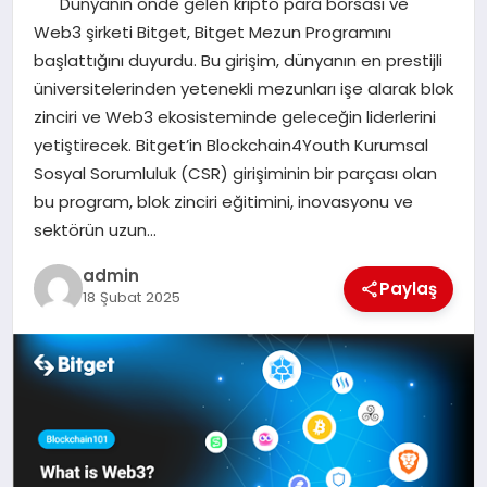
Dünyanın önde gelen kripto para borsası ve
EKONOMI
Web3 şirketi Bitget, Bitget Mezun Programını
başlattığını duyurdu. Bu girişim, dünyanın en prestijli
SAĞLIK
üniversitelerinden yetenekli mezunları işe alarak blok
zinciri ve Web3 ekosisteminde geleceğin liderlerini
DÜNYA
yetiştirecek. Bitget’in Blockchain4Youth Kurumsal
Sosyal Sorumluluk (CSR) girişiminin bir parçası olan
EĞITIM
bu program, blok zinciri eğitimini, inovasyonu ve
sektörün uzun…
admin
Paylaş
18 Şubat 2025