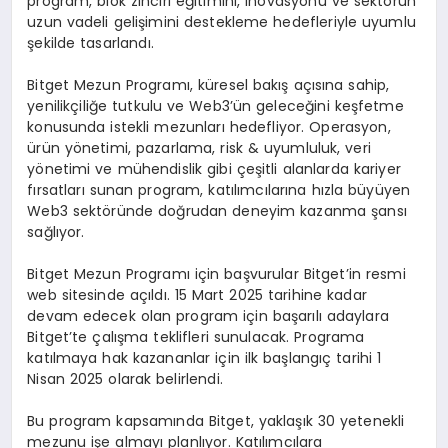
program, blok zinciri eğitimini, inovasyonu ve sektörün
uzun vadeli gelişimini destekleme hedefleriyle uyumlu
şekilde tasarlandı.
Bitget Mezun Programı, küresel bakış açısına sahip,
yenilikçiliğe tutkulu ve Web3’ün geleceğini keşfetme
konusunda istekli mezunları hedefliyor. Operasyon,
ürün yönetimi, pazarlama, risk & uyumluluk, veri
yönetimi ve mühendislik gibi çeşitli alanlarda kariyer
fırsatları sunan program, katılımcılarına hızla büyüyen
Web3 sektöründe doğrudan deneyim kazanma şansı
sağlıyor.
Bitget Mezun Programı için başvurular Bitget’in resmi
web sitesinde açıldı. 15 Mart 2025 tarihine kadar
devam edecek olan program için başarılı adaylara
Bitget’te çalışma teklifleri sunulacak. Programa
katılmaya hak kazananlar için ilk başlangıç tarihi 1
Nisan 2025 olarak belirlendi.
Bu program kapsamında Bitget, yaklaşık 30 yetenekli
mezunu işe almayı planlıyor. Katılımcılara