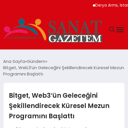
Derya Arms, İstanbul Pr
MAGAZIN
Ana Sayfa
Gündem
Bitget, Web3’ün Geleceğini Şekillendirecek Küresel Mezun
TEKNOLOJI
Programını Başlattı
SIYASET
Bitget, Web3’ün Geleceğini
SPOR
Şekillendirecek Küresel Mezun
Programını Başlattı
YAŞAM