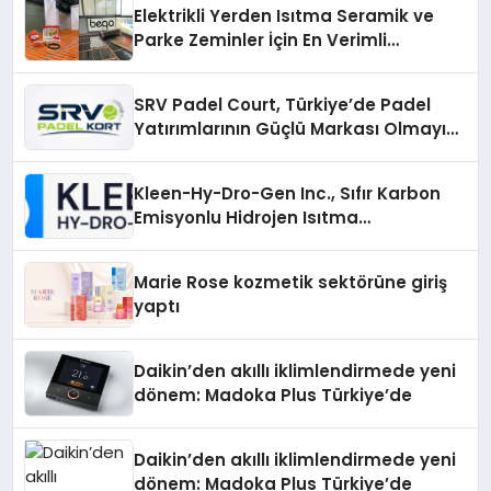
Elektrikli Yerden Isıtma Seramik ve
Parke Zeminler İçin En Verimli
Çözümler
SRV Padel Court, Türkiye’de Padel
Yatırımlarının Güçlü Markası Olmayı
Sürdürüyor
Kleen-Hy-Dro-Gen Inc., Sıfır Karbon
Emisyonlu Hidrojen Isıtma
Teknolojisinde ISO ve TSSA
Düzenleyici Onaylarını Aldı
Marie Rose kozmetik sektörüne giriş
yaptı
Daikin’den akıllı iklimlendirmede yeni
dönem: Madoka Plus Türkiye’de
Daikin’den akıllı iklimlendirmede yeni
dönem: Madoka Plus Türkiye’de