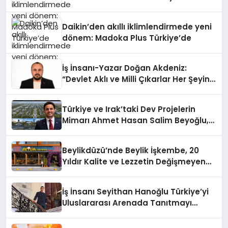
Daikin’den akıllı iklimlendirmede yeni
dönem: Madoka Plus Türkiye’de
İş İnsanı-Yazar Doğan Akdeniz:
“Devlet Aklı ve Milli Çıkarlar Her Şeyin
Üzerindedir”
Türkiye ve Irak’taki Dev Projelerin
Mimarı Ahmet Hasan Salim Beyoğlu,
10 Milyon Metrekarelik “Al Yusuf
Holding Industrial City” Projesini
Beylikdüzü’nde Beylik İşkembe, 20
Hayata Geçirecek
Yıldır Kalite ve Lezzetin Değişmeyen
Adresi
İş İnsanı Seyithan Hanoğlu Türkiye’yi
Uluslararası Arenada Tanıtmayı
Hedefliyor