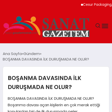
Cesur Packaging, Mısı
MAGAZIN
Ana Sayfa
Gündem
BOŞANMA DAVASINDA İLK DURUŞMADA NE OLUR?
TEKNOLOJI
SIYASET
BOŞANMA DAVASINDA İLK
DURUŞMADA NE OLUR?
SPOR
BOŞANMA DAVASINDA İLK DURUŞMADA NE OLUR?
YAŞAM
Boşanma davası açan kişilerin en çok merak ettiği
konulardan biri de ilk duruşmada neler