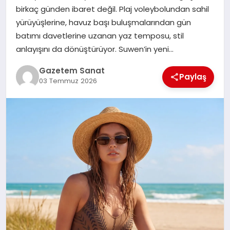
EKONOMI
birkaç günden ibaret değil. Plaj voleybolundan sahil
yürüyüşlerine, havuz başı buluşmalarından gün
SAĞLIK
batımı davetlerine uzanan yaz temposu, stil
anlayışını da dönüştürüyor. Suwen’in yeni…
DÜNYA
Gazetem Sanat
Paylaş
03 Temmuz 2026
EĞITIM