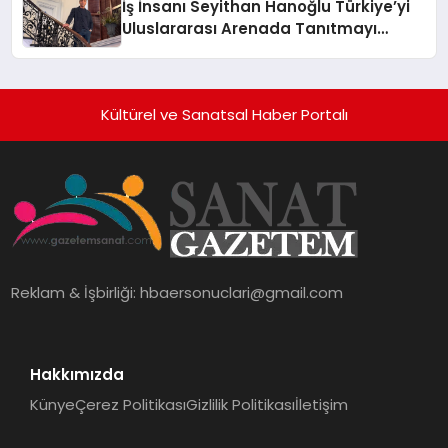
İş İnsanı Seyithan Hanoğlu Türkiye’yi
Uluslararası Arenada Tanıtmayı
Hedefliyor
Kültürel ve Sanatsal Haber Portalı
Reklam & İşbirliği:
hbaersonuclari@gmail.com
Hakkımızda
Künye
Çerez Politikası
Gizlilik Politikası
İletişim