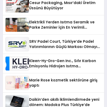
Cesur Packaging, Mısır’daki Üretim
Üssünü Büyütüyor
Elektrikli Yerden Isıtma Seramik ve
Parke Zeminler İçin En Verimli
Çözümler
SRV Padel Court, Türkiye’de Padel
Yatırımlarının Güçlü Markası Olmayı
Sürdürüyor
Kleen-Hy-Dro-Gen Inc., Sıfır Karbon
Emisyonlu Hidrojen Isıtma
Teknolojisinde ISO ve TSSA
Düzenleyici Onaylarını Aldı
Marie Rose kozmetik sektörüne giriş
yaptı
Daikin’den akıllı iklimlendirmede yeni
dönem: Madoka Plus Türkiye’de