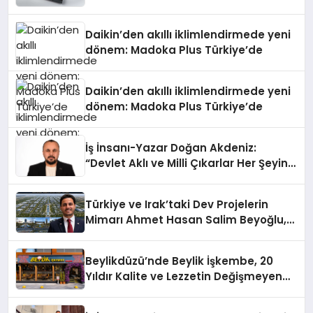
Daikin’den akıllı iklimlendirmede yeni
dönem: Madoka Plus Türkiye’de
Daikin’den akıllı iklimlendirmede yeni
dönem: Madoka Plus Türkiye’de
İş İnsanı-Yazar Doğan Akdeniz:
“Devlet Aklı ve Milli Çıkarlar Her Şeyin
Üzerindedir”
Türkiye ve Irak’taki Dev Projelerin
Mimarı Ahmet Hasan Salim Beyoğlu,
10 Milyon Metrekarelik “Al Yusuf
Holding Industrial City” Projesini
Beylikdüzü’nde Beylik İşkembe, 20
Hayata Geçirecek
Yıldır Kalite ve Lezzetin Değişmeyen
Adresi