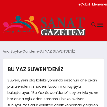
Çakallı Menemeni Neden M
MAGAZIN
Ana Sayfa
Gündem
BU YAZ SUWEN’DENİZ
TEKNOLOJI
BU YAZ SUWEN’DENİZ
SIYASET
Suwen, yeni plaj koleksiyonunda sezonun öne çıkan
SPOR
plaj trendlerini modern tasarım anlayışıyla
buluşturuyor. “Bu Yaz Suwen’deniz” söylemiyle yazın
YAŞAM
her anına eşlik eden zamansız bir koleksiyon
sunuyor. Yaz artık yalnızca deniz kenarında geçirilen