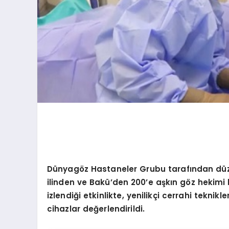
Dünyagöz
Hastaneler Grubu tarafından d
ilinden ve Bakü’den 200
’
e aşkın g
ö
z hekimi 
izlendiği etkinlikte, yenilikçi cerrahi teknikl
cihazlar değerlendirildi.