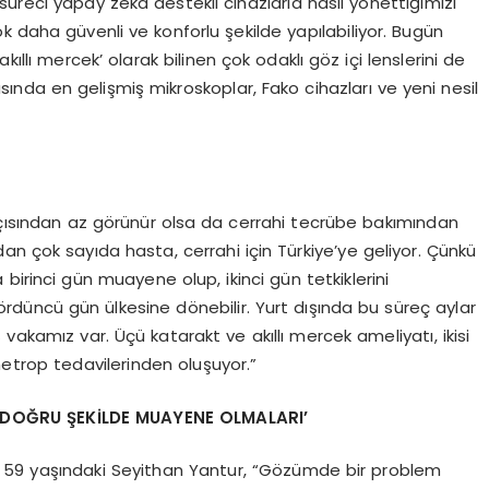
üreci yapay zekâ destekli cihazlarla nasıl yönettiğimizi
k daha güvenli ve konforlu şekilde yapılabiliyor. Bugün
ıllı mercek’ olarak bilinen çok odaklı göz içi lenslerini de
asında en gelişmiş mikroskoplar, Fako cihazları ve yeni nesil
 açısından az görünür olsa da cerrahi tecrübe bakımından
an çok sayıda hasta, cerrahi için Türkiye’ye geliyor. Çünkü
a birinci gün muayene olup, ikinci gün tetkiklerini
rdüncü gün ülkesine dönebilir. Yurt dışında bu süreç aylar
vakamız var. Üçü katarakt ve akıllı mercek ameliyatı, ikisi
metrop tedavilerinden oluşuyor.”
 DO
ĞRU Ş
EK
İLDE MUAYENE OLMALARI
’
 59 yaşındaki Seyithan Yantur, “Gözümde bir problem