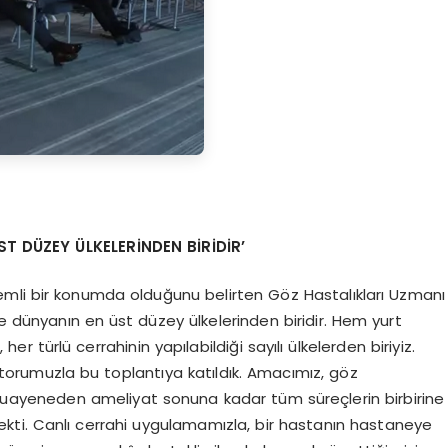
ST D
Ü
ZEY
ÜLKELER
İ
NDEN B
İRİDİR
’
emli bir konumda olduğunu belirten Göz Hastalıkları Uzmanı
de dünyanın en üst düzey ülkelerinden biridir. Hem yurt
er türlü cerrahinin yapılabildiği sayılı ülkelerden biriyiz.
torumuzla bu toplantıya katıldık. Amacımız, göz
muayeneden ameliyat sonuna kadar tüm süreçlerin birbirine
ti. Canlı cerrahi uygulamamızla, bir hastanın hastaneye