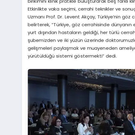
birikimini klinik pratikle buluşturarak beş farklı 
Etkinlikte vaka seçimi, cerrahi teknikler ve sonuç
Uzmanı Prof. Dr. Levent Akçay, Türkiye’nin gö
belirterek, “Türkiye, göz cerrahisinde dünyanın
yurt dışından hastaların geldiği, her türlü cerrahin
şubemizden ve iki yüzün üzerinde doktorumuzla 
gelişmeleri paylaşmak ve muayeneden ameliyat
yürütüldüğü sistemi göstermekti” dedi.