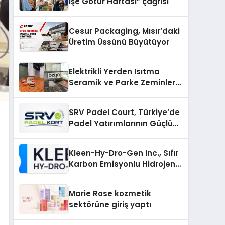
İşe Götür Haftası” çağrısı
Cesur Packaging, Mısır’daki
Üretim Üssünü Büyütüyor
Elektrikli Yerden Isıtma
Seramik ve Parke Zeminler
İçin En Verimli Çözümler
SRV Padel Court, Türkiye’de
Padel Yatırımlarının Güçlü
Markası Olmayı Sürdürüyor
Kleen-Hy-Dro-Gen Inc., Sıfır
Karbon Emisyonlu Hidrojen
Isıtma Teknolojisinde ISO ve
TSSA Düzenleyici Onaylarını
Marie Rose kozmetik
Aldı
sektörüne giriş yaptı