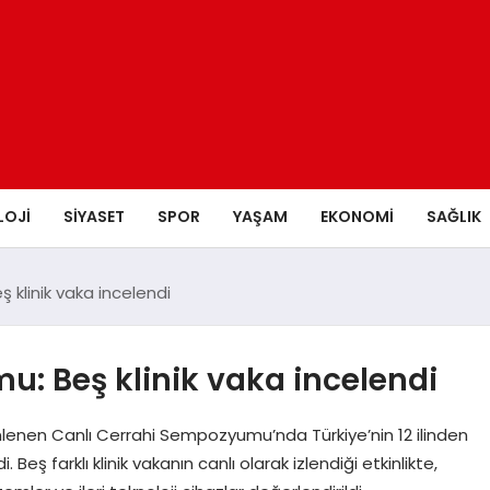
LOJI
SIYASET
SPOR
YAŞAM
EKONOMI
SAĞLIK
 klinik vaka incelendi
: Beş klinik vaka incelendi
nen Canlı Cerrahi Sempozyumu’nda Türkiye’nin 12 ilinden
Beş farklı klinik vakanın canlı olarak izlendiği etkinlikte,