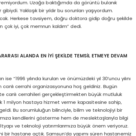
göremiyordum. Uzağa baktığımda da görüntü bulanık
biydi. Yaklaşık bir yıldır bu sorunları yaşıyordum.
acak. Herkese tavsiyem, doğru doktora gidip doğru şekilde
n çok iyi, çok memnun kaldım” dedi.
ARARASI ALANDA EN İ
Y
İ Ş
EK
İLDE TEMSİL ETMEYE DEVAM
se “1996 yılında kurulan ve önümüzdeki yıl 30’uncu yılını
canlı cerrahi organizasyonuna hoş geldiniz. Bugün
kte canlı cerrahileri gerçekleştirmekten büyük mutluluk
k 1 milyon hastaya hizmet verme kapasitesine sahip,
di. Bu sorumluluğun bilinciyle, bilim ve teknolojiyi bir
rımıza kendilerini gösterme hem de meslektaşlarıyla bilgi
altyapı ve teknoloji yatırımlarımıza büyük önem veriyoruz.
 yeni bir hastane açtık. Samsun’da yapımı süren hastanemiz