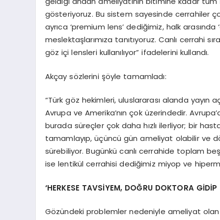
geldiği andan ameliyatının bitimine kadar tüm s
gösteriyoruz. Bu sistem sayesinde cerrahiler ço
ayrıca ‘premium lens’ dediğimiz, halk arasında ‘ak
meslektaşlarımıza tanıtıyoruz. Canlı cerrahi sır
göz içi lensleri kullanılıyor” ifadelerini kullandı.
Akçay sözlerini şöyle tamamladı:
“Türk göz hekimleri, uluslararası alanda yayın
Avrupa ve Amerika’nın çok üzerindedir. Avrupa’d
burada süreçler çok daha hızlı ilerliyor; bir hast
tamamlayıp, üçüncü gün ameliyat olabilir ve dö
sürebiliyor. Bugünkü canlı cerrahide toplam beş 
ise lentikül cerrahisi dediğimiz miyop ve hiper
‘
HERKESE TAVS
İYEM, DOĞRU DOKTORA GİDİ
P
Gözündeki problemler nedeniyle ameliyat olan