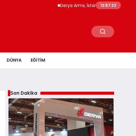
Derya Arms, İstanbul Prohunt 2026’da yeni nesil
12:57:24
DÜNYA
EĞITIM
Son Dakika