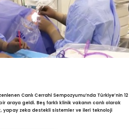
üzenlenen
Canlı Cerrahi
Sempozyumu
’
nda Türkiye
’
nin 12
bir araya geldi. Beş farklı
klinik vakan
ın canlı olarak
er, yapay zeka destekli sistemler ve ileri teknoloji