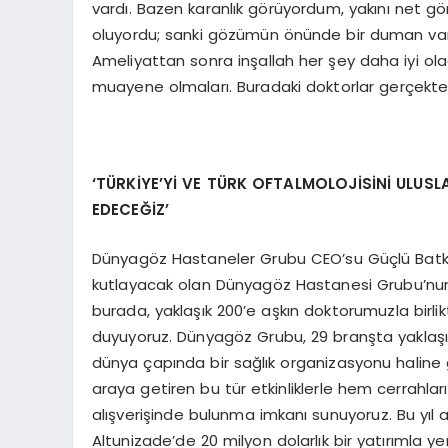
vardı. Bazen karanlık görüyordum, yakını net 
oluyordu; sanki gözümün önünde bir duman var gi
Ameliyattan sonra inşallah her şey daha iyi ol
muayene olmaları. Buradaki doktorlar gerçekte
‘
T
Ü
RKİYE
’
Y
İ VE T
Ü
RK OFTALMOLOJİSİNİ ULUSL
EDECEĞİZ
’
Dünyagöz Hastaneler Grubu CEO’su Güçlü Batkın i
kutlayacak olan Dünyagöz Hastanesi Grubu’nun 
burada, yaklaşık 200’e aşkın doktorumuzla birli
duyuyoruz. Dünyagöz Grubu, 29 branşta yaklaşı
dünya çapında bir sağlık organizasyonu haline gel
araya getiren bu tür etkinliklerle hem cerrahla
alışverişinde bulunma imkanı sunuyoruz. Bu yıl 
Altunizade’de 20 milyon dolarlık bir yatırımla