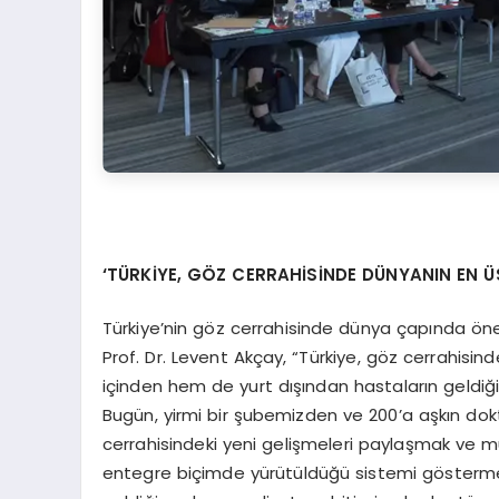
‘
T
Ü
RKİYE, GÖ
Z CERRAH
İSİ
NDE D
Ü
NYANIN EN
Ü
Türkiye’nin göz cerrahisinde dünya çapında ön
Prof. Dr. Levent Akçay, “Türkiye, göz cerrahisin
içinden hem de yurt dışından hastaların geldiği, h
Bugün, yirmi bir şubemizden ve 200’a aşkın dok
cerrahisindeki yeni gelişmeleri paylaşmak ve 
entegre biçimde yürütüldüğü sistemi göstermek