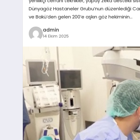
yenilikçi cerrahi teknikler, yapay zeka destekli sist
Dünyagöz Hastaneler Grubu’nun düzenlediği Canl
ve Bakü’den gelen 200’e aşkın göz hekiminin…
admin
14 Ekim 2025