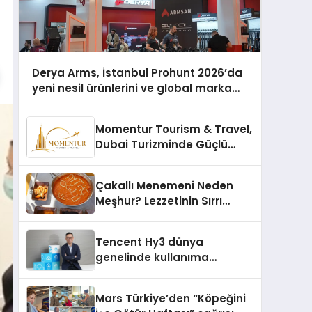
Derya Arms, İstanbul Prohunt 2026’da
yeni nesil ürünlerini ve global marka
vizyonunu sergiledi
Momentur Tourism & Travel,
Dubai Turizminde Güçlü
Operasyon Ağıyla Fark
Yaratıyor
Çakallı Menemeni Neden
Meşhur? Lezzetinin Sırrı
Nedir?
Tencent Hy3 dünya
genelinde kullanıma
sunuldu
Mars Türkiye’den “Köpeğini