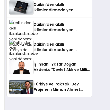
Daikin’den akıllı
iklimlendirmede yeni
dönem: Madoka Plus
Türkiye’de
Daikin’den akıllı
iklimlendirmede yeni
dönem: Madoka Plus
Türkiye’de
Daikin’den akıllı
iklimlendirmede yeni
dönem: Madoka Plus
Türkiye’de
İş İnsanı-Yazar Doğan
Akdeniz: “Devlet Aklı ve Milli
Çıkarlar Her Şeyin
Üzerindedir”
Türkiye ve Irak’taki Dev
Projelerin Mimarı Ahmet
Hasan Salim Beyoğlu, 10
Milyon Metrekarelik “Al Yusuf
Holding Industrial City”