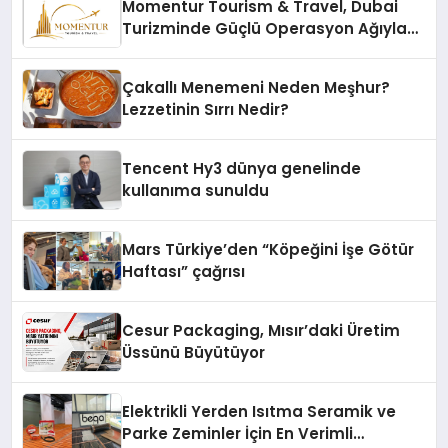
Momentur Tourism & Travel, Dubai
Turizminde Güçlü Operasyon Ağıyla
Fark Yaratıyor
Çakallı Menemeni Neden Meşhur?
Lezzetinin Sırrı Nedir?
Tencent Hy3 dünya genelinde
kullanıma sunuldu
Mars Türkiye’den “Köpeğini İşe Götür
Haftası” çağrısı
Cesur Packaging, Mısır’daki Üretim
Üssünü Büyütüyor
Elektrikli Yerden Isıtma Seramik ve
Parke Zeminler İçin En Verimli