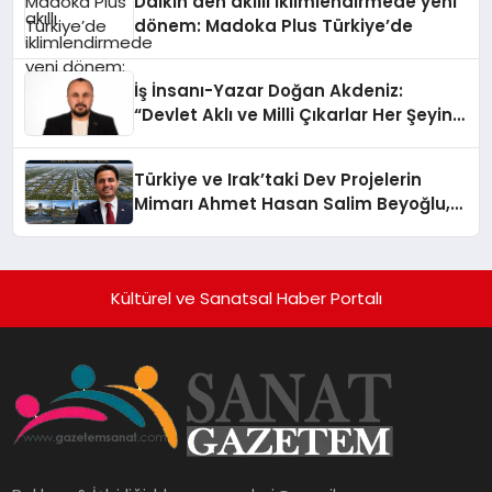
Daikin’den akıllı iklimlendirmede yeni
dönem: Madoka Plus Türkiye’de
İş İnsanı-Yazar Doğan Akdeniz:
“Devlet Aklı ve Milli Çıkarlar Her Şeyin
Üzerindedir”
Türkiye ve Irak’taki Dev Projelerin
Mimarı Ahmet Hasan Salim Beyoğlu,
10 Milyon Metrekarelik “Al Yusuf
Holding Industrial City” Projesini
Hayata Geçirecek
Kültürel ve Sanatsal Haber Portalı