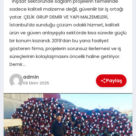
İnşaat sektöründe sağlam projelerin temelinde
EKONOMI
sadece kaliteli malzeme değil, güvenilir bir iş ortağı
yatar. ÇELİK GRUP DEMİR VE YAPI MALZEMELERİ,
SAĞLIK
İstanbul’da sunduğu çözüm odaklı hizmet, kaliteli
ürün ve güven anlayışıyla sektörde kısa sürede güçlü
DÜNYA
bir konum kazandı. 2019’dan bu yana faaliyet
gösteren firma, projelerin sorunsuz ilerlemesi ve iş
EĞITIM
süreçlerinin kolaylaşmasını öncelik haline getiriyor.
Demir…
admin
Paylaş
09 Ekim 2025