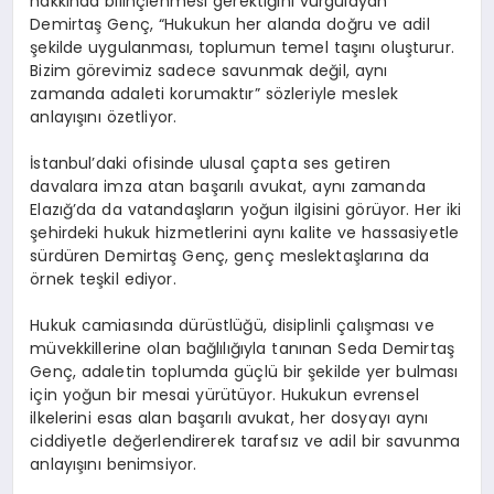
hakkında bilinçlenmesi gerektiğini vurgulayan
Demirtaş Genç, “Hukukun her alanda doğru ve adil
şekilde uygulanması, toplumun temel taşını oluşturur.
Bizim görevimiz sadece savunmak değil, aynı
zamanda adaleti korumaktır” sözleriyle meslek
anlayışını özetliyor.
İstanbul’daki ofisinde ulusal çapta ses getiren
davalara imza atan başarılı avukat, aynı zamanda
Elazığ’da da vatandaşların yoğun ilgisini görüyor. Her iki
şehirdeki hukuk hizmetlerini aynı kalite ve hassasiyetle
sürdüren Demirtaş Genç, genç meslektaşlarına da
örnek teşkil ediyor.
Hukuk camiasında dürüstlüğü, disiplinli çalışması ve
müvekkillerine olan bağlılığıyla tanınan Seda Demirtaş
Genç, adaletin toplumda güçlü bir şekilde yer bulması
için yoğun bir mesai yürütüyor. Hukukun evrensel
ilkelerini esas alan başarılı avukat, her dosyayı aynı
ciddiyetle değerlendirerek tarafsız ve adil bir savunma
anlayışını benimsiyor.