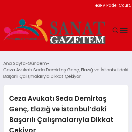
SRV Padel Court, Türk
MAGAZIN
Ana Sayfa
Gündem
Ceza Avukatı Seda Demirtaş Genç, Elazığ ve İstanbul’daki
TEKNOLOJI
Başarılı Çalışmalarıyla Dikkat Çekiyor
SIYASET
Ceza Avukatı Seda Demirtaş
SPOR
Genç, Elazığ ve İstanbul’daki
Başarılı Çalışmalarıyla Dikkat
YAŞAM
Çekiyor