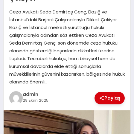
EKONOMI
Ceza Avukatı Seda Demirtaş Genç, Elazığ ve
SAĞLIK
İstanbul’daki Başarılı Çalışmalarıyla Dikkat Çekiyor
Elazığ ve İstanbul merkezli yürüttüğü hukuki
DÜNYA
çalışmalarıyla adından söz ettiren Ceza Avukatı
Seda Demirtaş Genç, son dönemde ceza hukuku
EĞITIM
alanında gösterdiği başarılarla dikkatleri üzerine
topladı. Tecrübeli hukukçu, hem bireysel hem de
kurumsal davalarda elde ettiği sonuçlarla
müvekkillerinin güvenini kazanırken, bölgesinde hukuk
alanında önemli…
admin
Paylaş
29 Ekim 2025