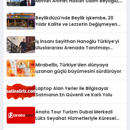
Mimarı Ahmet Hasan Salim Beyoğlu,
10 Milyon Metrekarelik “Al Yusuf
Holding Industrial City” Projesini
Beylikdüzü’nde Beylik İşkembe, 20
Hayata Geçirecek
Yıldır Kalite ve Lezzetin Değişmeyen
Adresi
İş İnsanı Seyithan Hanoğlu Türkiye’yi
Uluslararası Arenada Tanıtmayı
Hedefliyor
Mirabellix, Türkiye’den dünyaya
uzanan güçlü büyümesini sürdürüyor
Laptop Alan Yerler ile Bilgisayar
Satmanın En Güvenli ve Karlı Yolu
Anato Tour Turizm Dubai Merkezli
Lüks Seyahat Hizmetleriyle Küresel
Turizmde Öne Çıkıyor