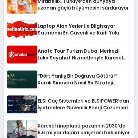
Mirabellix, Türkiye’den dünyaya
uzanan güçlü büyümesini sürdürüyor
Laptop Alan Yerler ile Bilgisayar
Satmanın En Güvenli ve Karlı Yolu
Anato Tour Turizm Dubai Merkezli
Lüks Seyahat Hizmetleriyle Küresel
Turizmde Öne Çıkıyor
“Dört Yanlış Bir Doğruyu Götürür”
Kuralı Sınavda Nasıl Bir Strateji
Gerektiriyor?
ELSİ Güç Sistemleri ve ELSIPOWER’dan
İşletmelere Güvenilir Enerji Çözümleri
Küresel rinoplasti pazarının 2030’da
9,6 milyar dolara ulaşması bekleniyor