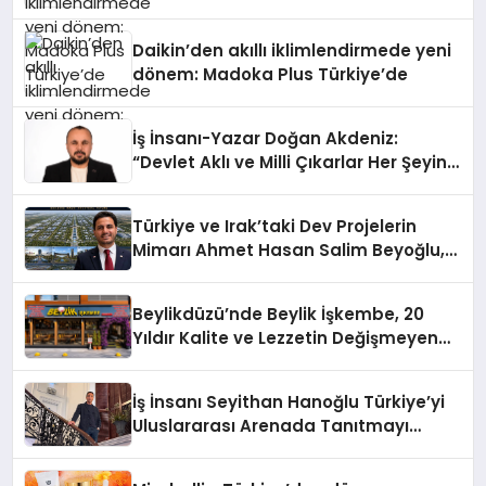
Daikin’den akıllı iklimlendirmede yeni
dönem: Madoka Plus Türkiye’de
İş İnsanı-Yazar Doğan Akdeniz:
“Devlet Aklı ve Milli Çıkarlar Her Şeyin
Üzerindedir”
Türkiye ve Irak’taki Dev Projelerin
Mimarı Ahmet Hasan Salim Beyoğlu,
10 Milyon Metrekarelik “Al Yusuf
Holding Industrial City” Projesini
Beylikdüzü’nde Beylik İşkembe, 20
Hayata Geçirecek
Yıldır Kalite ve Lezzetin Değişmeyen
Adresi
İş İnsanı Seyithan Hanoğlu Türkiye’yi
Uluslararası Arenada Tanıtmayı
Hedefliyor