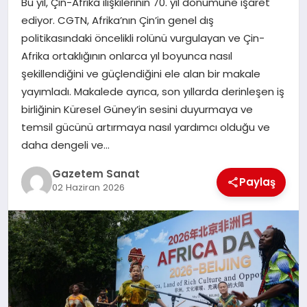
Bu yıl, Çin-Afrika ilişkilerinin 70. yıl dönümüne işaret
EKONOMI
ediyor. CGTN, Afrika’nın Çin’in genel dış
politikasındaki öncelikli rolünü vurgulayan ve Çin-
SAĞLIK
Afrika ortaklığının onlarca yıl boyunca nasıl
şekillendiğini ve güçlendiğini ele alan bir makale
DÜNYA
yayımladı. Makalede ayrıca, son yıllarda derinleşen iş
birliğinin Küresel Güney’in sesini duyurmaya ve
EĞITIM
temsil gücünü artırmaya nasıl yardımcı olduğu ve
daha dengeli ve…
Gazetem Sanat
Paylaş
02 Haziran 2026