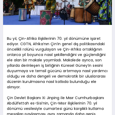
Bu yıl, Çin-Afrika ilişkilerinin 70. yıl dönümüne işaret
ediyor. CGTN, Afrika’nın Çin’in genel dış politikasındaki
öncelikli rolünü vurgulayan ve Çin-Afrika ortaklığının
onlarca yıl boyunca nasıl şekillendiğini ve güçlendiğini
ele alan bir makale yayımladı. Makalede ayrıca, son
yıllarda derinleşen iş birliğinin Küresel Güney’in sesini
duyurmaya ve temsil gücünü artırmaya nasıl yardımcı
olduğu ve daha dengeli ve demokratik bir uluslararası
düzenin kurulmasına nasıl katkıda bulunduğu ele
alınıyor.
Çin Devlet Başkanı Xi Jinping ile Mısır Cumhurbaşkanı
Abdülfettah es-Sisi’nin, Çin-Mısır ilişkilerinin 70. yıl
dönümü vesilesiyle cumartesi günü karşılıklı kutlama
mesajları paylaşması, aynı zamanda daha geniş