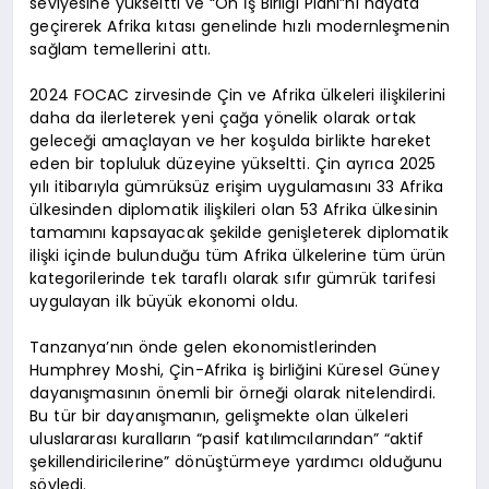
seviyesine yükseltti ve “On İş Birliği Planı”nı hayata
geçirerek Afrika kıtası genelinde hızlı modernleşmenin
sağlam temellerini attı.
2024 FOCAC zirvesinde Çin ve Afrika ülkeleri ilişkilerini
daha da ilerleterek yeni çağa yönelik olarak ortak
geleceği amaçlayan ve her koşulda birlikte hareket
eden bir topluluk düzeyine yükseltti. Çin ayrıca 2025
yılı itibarıyla gümrüksüz erişim uygulamasını 33 Afrika
ülkesinden diplomatik ilişkileri olan 53 Afrika ülkesinin
tamamını kapsayacak şekilde genişleterek diplomatik
ilişki içinde bulunduğu tüm Afrika ülkelerine tüm ürün
kategorilerinde tek taraflı olarak sıfır gümrük tarifesi
uygulayan ilk büyük ekonomi oldu.
Tanzanya’nın önde gelen ekonomistlerinden
Humphrey Moshi, Çin-Afrika iş birliğini Küresel Güney
dayanışmasının önemli bir örneği olarak nitelendirdi.
Bu tür bir dayanışmanın, gelişmekte olan ülkeleri
uluslararası kuralların “pasif katılımcılarından” “aktif
şekillendiricilerine” dönüştürmeye yardımcı olduğunu
söyledi.