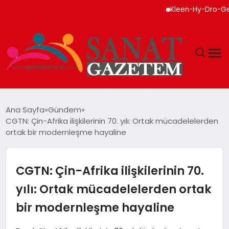
Kleen-Hy-Dro-Gen Inc.,
MAGAZIN
Ana Sayfa
Gündem
CGTN: Çin-Afrika ilişkilerinin 70. yılı: Ortak mücadelelerden
TEKNOLOJI
ortak bir modernleşme hayaline
SIYASET
CGTN: Çin-Afrika ilişkilerinin 70.
SPOR
yılı: Ortak mücadelelerden ortak
bir modernleşme hayaline
YAŞAM