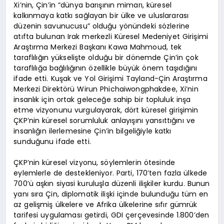
Xi’nin, Çin’in “dünya barışının mimarı, küresel
kalkınmaya katkı sağlayan bir ülke ve uluslararası
düzenin savunucusu” olduğu yönündeki sözlerine
atıfta bulunan Irak merkezli Küresel Medeniyet Girişimi
Araştırma Merkezi Başkanı Kawa Mahmoud, tek
taraflılığın yükselişte olduğu bir dönemde Çin’in çok
taraflılığa bağlılığının özellikle büyük önem taşıdığını
ifade etti. Kuşak ve Yol Girişimi Tayland-Çin Araştırma
Merkezi Direktörü Wirun Phichaiwongphakdee, Xi’nin
insanlık için ortak geleceğe sahip bir topluluk inşa
etme vizyonunu vurgulayarak, dört küresel girişimin
ÇKP’nin küresel sorumluluk anlayışını yansıttığını ve
insanlığın ilerlemesine Çin’in bilgeliğiyle katkı
sunduğunu ifade etti.
ÇKP’nin küresel vizyonu, söylemlerin ötesinde
eylemlerle de destekleniyor. Parti, 170’ten fazla ülkede
700’ü aşkın siyasi kuruluşla düzenli ilişkiler kurdu. Bunun
yanı sıra Çin, diplomatik ilişki içinde bulunduğu tüm en
az gelişmiş ülkelere ve Afrika ülkelerine sıfır gümrük
tarifesi uygulaması getirdi, GDI çerçevesinde 1.800’den