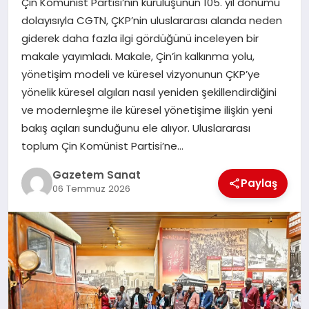
Çin Komünist Partisi’nin kuruluşunun 105. yıl dönümü
EKONOMI
dolayısıyla CGTN, ÇKP’nin uluslararası alanda neden
giderek daha fazla ilgi gördüğünü inceleyen bir
SAĞLIK
makale yayımladı. Makale, Çin’in kalkınma yolu,
yönetişim modeli ve küresel vizyonunun ÇKP’ye
DÜNYA
yönelik küresel algıları nasıl yeniden şekillendirdiğini
ve modernleşme ile küresel yönetişime ilişkin yeni
EĞITIM
bakış açıları sunduğunu ele alıyor. Uluslararası
toplum Çin Komünist Partisi’ne…
Gazetem Sanat
Paylaş
06 Temmuz 2026