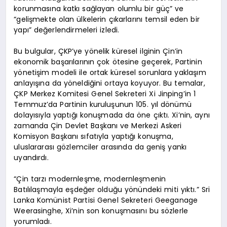
korunmasına katkı sağlayan olumlu bir güç” ve
“gelişmekte olan ülkelerin çıkarlarını temsil eden bir
yapı” değerlendirmeleri izledi.
Bu bulgular, ÇKP’ye yönelik küresel ilginin Çin’in
ekonomik başarılarının çok ötesine geçerek, Partinin
yönetişim modeli ile ortak küresel sorunlara yaklaşım
anlayışına da yöneldiğini ortaya koyuyor. Bu temalar,
ÇKP Merkez Komitesi Genel Sekreteri Xi Jinping’in 1
Temmuz’da Partinin kuruluşunun 105. yıl dönümü
dolayısıyla yaptığı konuşmada da öne çıktı. Xi’nin, aynı
zamanda Çin Devlet Başkanı ve Merkezi Askeri
Komisyon Başkanı sıfatıyla yaptığı konuşma,
uluslararası gözlemciler arasında da geniş yankı
uyandırdı.
“Çin tarzı modernleşme, modernleşmenin
Batılılaşmayla eşdeğer olduğu yönündeki miti yıktı.” Sri
Lanka Komünist Partisi Genel Sekreteri Geeganage
Weerasinghe, Xi’nin son konuşmasını bu sözlerle
yorumladı.