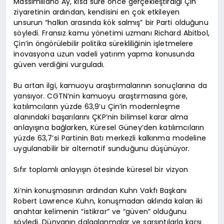
Massimiliano Ay, kısa süre önce gerçekleştirdiği Çin
ziyaretinin ardından, kendisini en çok etkileyen
unsurun “halkın arasında kök salmış” bir Parti olduğunu
söyledi. Fransız kamu yönetimi uzmanı Richard Abitbol,
Çin’in öngörülebilir politika sürekliliğinin işletmelere
inovasyona uzun vadeli yatırım yapma konusunda
güven verdiğini vurguladı.
Bu artan ilgi, kamuoyu araştırmalarının sonuçlarına da
yansıyor. CGTN’nin kamuoyu araştırmasına göre,
katılımcıların yüzde 63,9’u Çin’in modernleşme
alanındaki başarılarını ÇKP’nin bilimsel karar alma
anlayışına bağlarken, Küresel Güney’den katılımcıların
yüzde 63,7’si Partinin Batı merkezli kalkınma modeline
uygulanabilir bir alternatif sunduğunu düşünüyor.
Sıfır toplamlı anlayışın ötesinde küresel bir vizyon
Xi’nin konuşmasının ardından Kuhn Vakfı Başkanı
Robert Lawrence Kuhn, konuşmadan aklında kalan iki
anahtar kelimenin “istikrar” ve “güven” olduğunu
söyledi. Dünyanın dalgalanmalar ve sarsıntılarla karşı