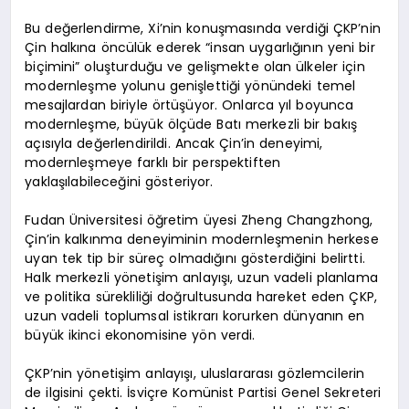
Bu değerlendirme, Xi’nin konuşmasında verdiği ÇKP’nin
Çin halkına öncülük ederek “insan uygarlığının yeni bir
biçimini” oluşturduğu ve gelişmekte olan ülkeler için
modernleşme yolunu genişlettiği yönündeki temel
mesajlardan biriyle örtüşüyor. Onlarca yıl boyunca
modernleşme, büyük ölçüde Batı merkezli bir bakış
açısıyla değerlendirildi. Ancak Çin’in deneyimi,
modernleşmeye farklı bir perspektiften
yaklaşılabileceğini gösteriyor.
Fudan Üniversitesi öğretim üyesi Zheng Changzhong,
Çin’in kalkınma deneyiminin modernleşmenin herkese
uyan tek tip bir süreç olmadığını gösterdiğini belirtti.
Halk merkezli yönetişim anlayışı, uzun vadeli planlama
ve politika sürekliliği doğrultusunda hareket eden ÇKP,
uzun vadeli toplumsal istikrarı korurken dünyanın en
büyük ikinci ekonomisine yön verdi.
ÇKP’nin yönetişim anlayışı, uluslararası gözlemcilerin
de ilgisini çekti. İsviçre Komünist Partisi Genel Sekreteri