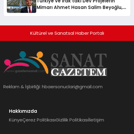
Türkiye ve Irak’taki Dev Projelerin
Mimarı Ahmet Hasan Salim Beyoğlu,
10 Milyon Metrekarelik “Al Yusuf
Holding Industrial City” Projesini
Hayata Geçirecek
Kültürel ve Sanatsal Haber Portalı
Reklam & İşbirliği:
hbaersonuclari@gmail.com
Hakkımızda
Künye
Çerez Politikası
Gizlilik Politikası
İletişim