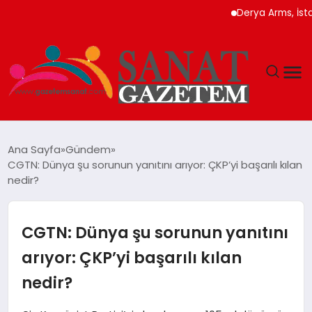
Derya Arms, İstanbul P
MAGAZIN
Ana Sayfa
Gündem
CGTN: Dünya şu sorunun yanıtını arıyor: ÇKP’yi başarılı kılan
TEKNOLOJI
nedir?
SIYASET
CGTN: Dünya şu sorunun yanıtını
SPOR
arıyor: ÇKP’yi başarılı kılan
nedir?
YAŞAM