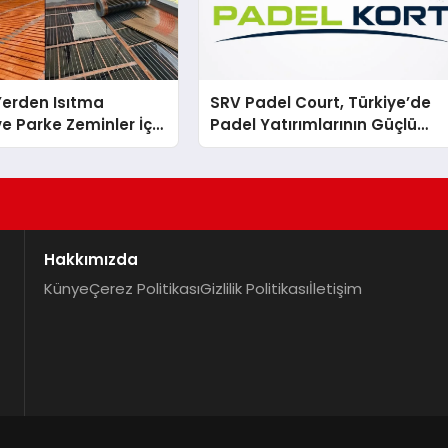
 Yerden Isıtma
SRV Padel Court, Türkiye’de
e Parke Zeminler İçin
Padel Yatırımlarının Güçlü
i Çözümler
Markası Olmayı Sürdürüyor
Hakkımızda
Künye
Çerez Politikası
Gizlilik Politikası
İletişim