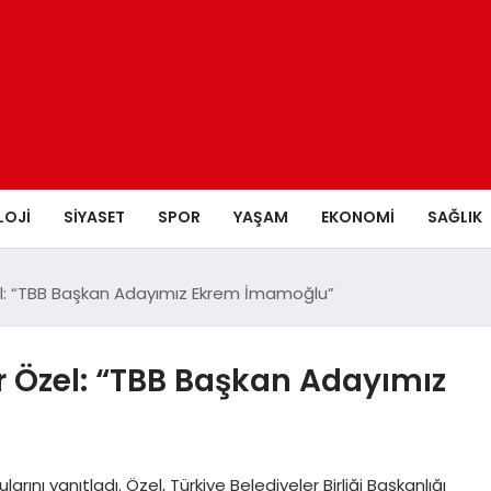
LOJI
SIYASET
SPOR
YAŞAM
EKONOMI
SAĞLIK
l: “TBB Başkan Adayımız Ekrem İmamoğlu”
 Özel: “TBB Başkan Adayımız
ını yanıtladı. Özel, Türkiye Belediyeler Birliği Başkanlığı