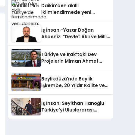
Türkiye’de
Daikin’den akıllı
iklimlendirmede yeni
dönem: Madoka Plus
Türkiye’de
İş İnsanı-Yazar Doğan
Akdeniz: “Devlet Aklı ve Milli
Çıkarlar Her Şeyin
Üzerindedir”
Türkiye ve Irak’taki Dev
Projelerin Mimarı Ahmet
Hasan Salim Beyoğlu, 10
Milyon Metrekarelik “Al Yusuf
Beylikdüzü’nde Beylik
Holding Industrial City”
İşkembe, 20 Yıldır Kalite ve
Projesini Hayata Geçirecek
Lezzetin Değişmeyen Adresi
İş İnsanı Seyithan Hanoğlu
Türkiye’yi Uluslararası
Arenada Tanıtmayı
Hedefliyor