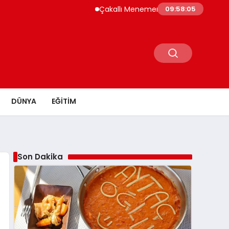
Çakallı Menemeni Neden Meşhur? Lezzetinin 
09:58:06
DÜNYA
EĞITIM
Son Dakika