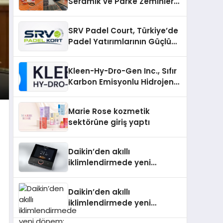
Seramik ve Parke Zeminler
İçin En Verimli Çözümler
SRV Padel Court, Türkiye’de
Padel Yatırımlarının Güçlü
Markası Olmayı Sürdürüyor
Kleen-Hy-Dro-Gen Inc., Sıfır
Karbon Emisyonlu Hidrojen
Isıtma Teknolojisinde ISO ve
TSSA Düzenleyici Onaylarını
Marie Rose kozmetik
Aldı
sektörüne giriş yaptı
Daikin’den akıllı
iklimlendirmede yeni
dönem: Madoka Plus
Türkiye’de
Daikin’den akıllı
iklimlendirmede yeni
dönem: Madoka Plus