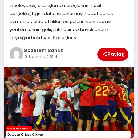
EKONOMI
inceleyerek, bilgi işleme süreçlerinin nasıl
gerçekleştiğini daha iyi anlamayı hedeflediler.
SAĞLIK
Uzmanlar, elde ettikleri bulguların yeni tedavi
yöntemlerinin geliştirilmesinde büyük önem
DÜNYA
taşıdığını belirtiyor. Sonuçlar ve…
Gazetem Sanat
EĞITIM
Paylaş
10 Temmuz 2024