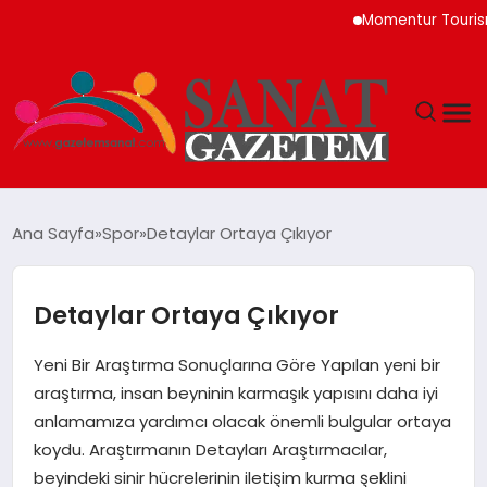
Momentur Tourism & Tr
MAGAZIN
Ana Sayfa
Spor
Detaylar Ortaya Çıkıyor
TEKNOLOJI
Detaylar Ortaya Çıkıyor
SIYASET
Yeni Bir Araştırma Sonuçlarına Göre Yapılan yeni bir
SPOR
araştırma, insan beyninin karmaşık yapısını daha iyi
anlamamıza yardımcı olacak önemli bulgular ortaya
YAŞAM
koydu. Araştırmanın Detayları Araştırmacılar,
beyindeki sinir hücrelerinin iletişim kurma şeklini