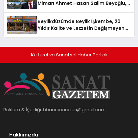
Mimarı Ahmet Hasan Salim Beyoğlu,
10 Milyon Metrekarelik “Al Yusuf
Holding Industrial City” Projesini
Beylikdüzü’nde Beylik İşkembe, 20
Hayata Geçirecek
Yıldır Kalite ve Lezzetin Değişmeyen
Adresi
Kültürel ve Sanatsal Haber Portalı
Reklam & İşbirliği:
hbaersonuclari@gmail.com
Hakkımızda