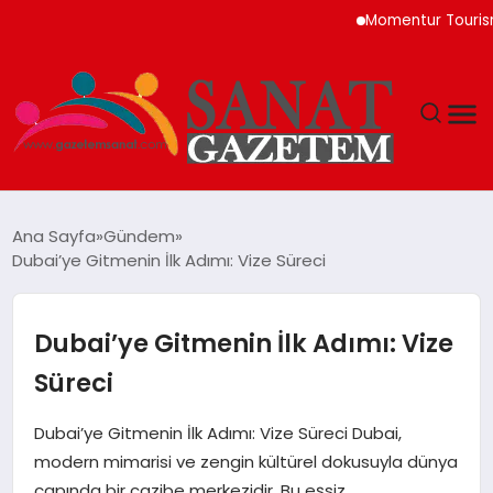
Momentur Tourism & Tr
MAGAZIN
Ana Sayfa
Gündem
Dubai’ye Gitmenin İlk Adımı: Vize Süreci
TEKNOLOJI
SIYASET
Dubai’ye Gitmenin İlk Adımı: Vize
Süreci
SPOR
Dubai’ye Gitmenin İlk Adımı: Vize Süreci Dubai,
YAŞAM
modern mimarisi ve zengin kültürel dokusuyla dünya
çapında bir cazibe merkezidir. Bu eşsiz