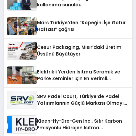
kullanıma sunuldu
Mars Türkiye’den “Köpeğini İşe Götür
Haftası” çağrısı
Cesur Packaging, Mısır’daki Üretim
Üssünü Büyütüyor
Elektrikli Yerden Isıtma Seramik ve
Parke Zeminler İçin En Verimli
Çözümler
SRV Padel Court, Türkiye’de Padel
Yatırımlarının Güçlü Markası Olmayı
Sürdürüyor
Kleen-Hy-Dro-Gen Inc., Sıfır Karbon
Emisyonlu Hidrojen Isıtma
Teknolojisinde ISO ve TSSA