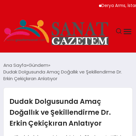
Derya Arms, İstanbul Pr
MAGAZIN
Ana Sayfa
Gündem
Dudak Dolgusunda Amaç Doğallık ve Şekillendirme Dr.
TEKNOLOJI
Erkin Çekiçkıran Anlatıyor
SIYASET
Dudak Dolgusunda Amaç
SPOR
Doğallık ve Şekillendirme Dr.
Erkin Çekiçkıran Anlatıyor
YAŞAM