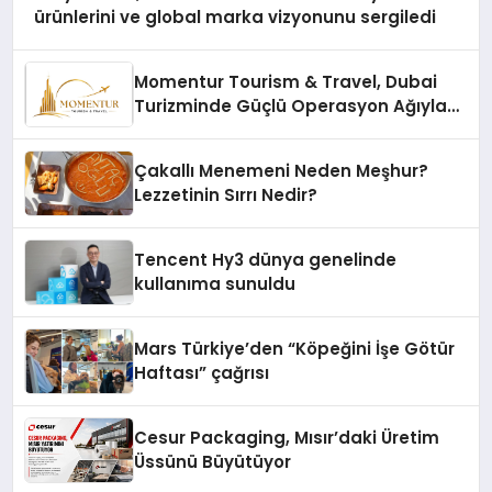
ürünlerini ve global marka vizyonunu sergiledi
Momentur Tourism & Travel, Dubai
Turizminde Güçlü Operasyon Ağıyla
Fark Yaratıyor
Çakallı Menemeni Neden Meşhur?
Lezzetinin Sırrı Nedir?
Tencent Hy3 dünya genelinde
kullanıma sunuldu
Mars Türkiye’den “Köpeğini İşe Götür
Haftası” çağrısı
Cesur Packaging, Mısır’daki Üretim
Üssünü Büyütüyor