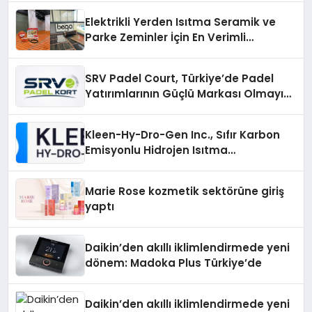
Elektrikli Yerden Isıtma Seramik ve
Parke Zeminler İçin En Verimli
Çözümler
SRV Padel Court, Türkiye’de Padel
Yatırımlarının Güçlü Markası Olmayı
Sürdürüyor
Kleen-Hy-Dro-Gen Inc., Sıfır Karbon
Emisyonlu Hidrojen Isıtma
Teknolojisinde ISO ve TSSA
Düzenleyici Onaylarını Aldı
Marie Rose kozmetik sektörüne giriş
yaptı
Daikin’den akıllı iklimlendirmede yeni
dönem: Madoka Plus Türkiye’de
Daikin’den akıllı iklimlendirmede yeni