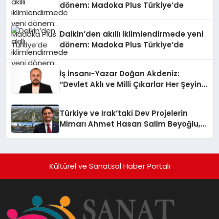
dönem: Madoka Plus Türkiye’de
Daikin’den akıllı iklimlendirmede yeni
dönem: Madoka Plus Türkiye’de
İş İnsanı-Yazar Doğan Akdeniz:
“Devlet Aklı ve Milli Çıkarlar Her Şeyin
Üzerindedir”
Türkiye ve Irak’taki Dev Projelerin
Mimarı Ahmet Hasan Salim Beyoğlu,
10 Milyon Metrekarelik “Al Yusuf
Holding Industrial City” Projesini
Hayata Geçirecek
Kültürel ve Sanatsal Haber Portalı