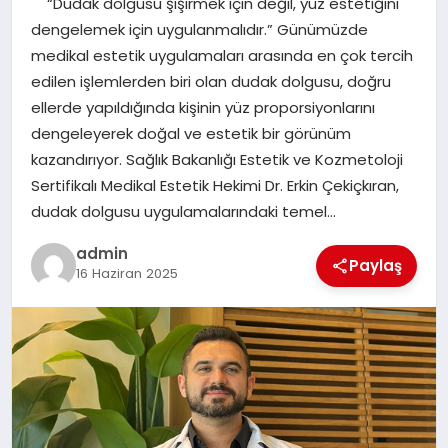
“Dudak dolgusu şişirmek için değil, yüz estetiğini
EKONOMI
dengelemek için uygulanmalıdır.” Günümüzde
medikal estetik uygulamaları arasında en çok tercih
SAĞLIK
edilen işlemlerden biri olan dudak dolgusu, doğru
ellerde yapıldığında kişinin yüz proporsiyonlarını
DÜNYA
dengeleyerek doğal ve estetik bir görünüm
kazandırıyor. Sağlık Bakanlığı Estetik ve Kozmetoloji
EĞITIM
Sertifikalı Medikal Estetik Hekimi Dr. Erkin Çekiçkıran,
dudak dolgusu uygulamalarındaki temel…
admin
Paylaş
16 Haziran 2025