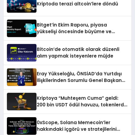
Kriptoda terazi altcoin’lere döndü
Bitget’in Ekim Raporu, piyasa
yükselişi öncesinde büyüme ve
inovasyon gösteriyor
Bitcoin’de otomatik olarak düzenli
alım yapmak isteyenlere müjde
Eray Yükseloğlu, ÖNSİAD’da Yurtdışı
İlişkilerinden Sorumlu Genel Başkan
Yardımcısı Oldu
Kriptoya “Muhteşem Cuma” geldi:
200 bin USDT ödül havuzu, tokenlerde
%50 indirim ve dahası
0xScope, Solana Memecoin’ler
hakkındaki içgörü ve stratejilerini