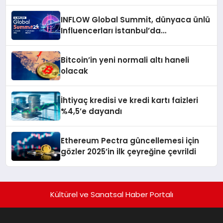
açıkladı
INFLOW Global Summit, dünyaca ünlü
Influencerları İstanbul’da
buluşturuyor
Bitcoin’in yeni normali altı haneli
olacak
İhtiyaç kredisi ve kredi kartı faizleri
%4,5’e dayandı
Ethereum Pectra güncellemesi için
gözler 2025’in ilk çeyreğine çevrildi
Kültürel ve Sanatsal Haber Portalı