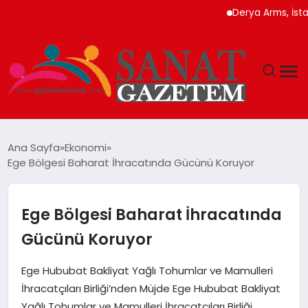
Derya Arms, İstanbul P
MAGAZIN
Ana Sayfa
Ekonomi
Ege Bölgesi Baharat İhracatında Gücünü Koruyor
TEKNOLOJI
SIYASET
Ege Bölgesi Baharat İhracatında
Gücünü Koruyor
SPOR
Ege Hububat Bakliyat Yağlı Tohumlar ve Mamulleri
YAŞAM
İhracatçıları Birliği’nden Müjde Ege Hububat Bakliyat
Yağlı Tohumlar ve Mamulleri İhracatçıları Birliği