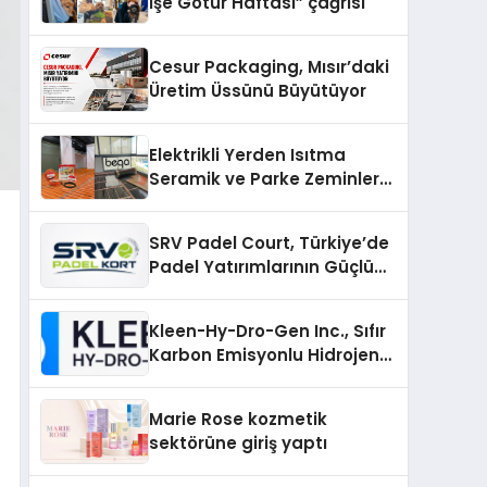
İşe Götür Haftası” çağrısı
Cesur Packaging, Mısır’daki
Üretim Üssünü Büyütüyor
Elektrikli Yerden Isıtma
Seramik ve Parke Zeminler
İçin En Verimli Çözümler
SRV Padel Court, Türkiye’de
Padel Yatırımlarının Güçlü
Markası Olmayı Sürdürüyor
Kleen-Hy-Dro-Gen Inc., Sıfır
Karbon Emisyonlu Hidrojen
Isıtma Teknolojisinde ISO ve
TSSA Düzenleyici Onaylarını
Marie Rose kozmetik
Aldı
sektörüne giriş yaptı