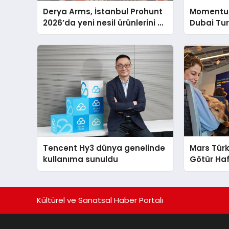
Derya Arms, İstanbul Prohunt
Momentur
2026’da yeni nesil ürünlerini ve
Dubai Tu
global marka vizyonunu
Operasyo
sergiledi
Yaratıyor
Tencent Hy3 dünya genelinde
Mars Türk
kullanıma sunuldu
Götür Haf
Kültürel ve Sanatsal Haber Portalı