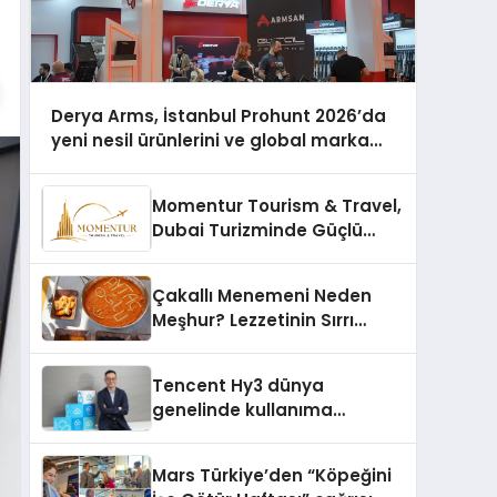
Derya Arms, İstanbul Prohunt 2026’da
yeni nesil ürünlerini ve global marka
vizyonunu sergiledi
Momentur Tourism & Travel,
Dubai Turizminde Güçlü
Operasyon Ağıyla Fark
Yaratıyor
Çakallı Menemeni Neden
Meşhur? Lezzetinin Sırrı
Nedir?
Tencent Hy3 dünya
genelinde kullanıma
sunuldu
Mars Türkiye’den “Köpeğini