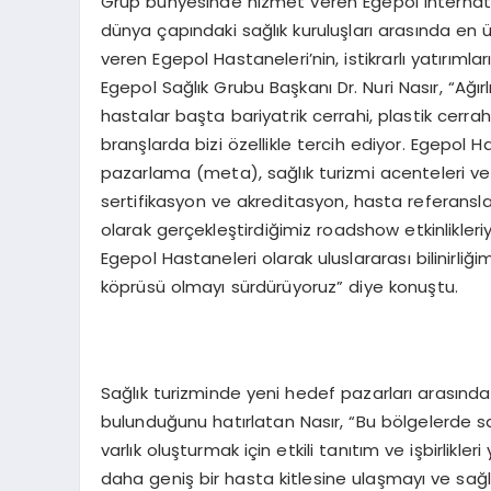
Grup bünyesinde hizmet veren Egepol Internatio
dünya çapındaki sağlık kuruluşları arasında en 
veren Egepol Hastaneleri’nin, istikrarlı yatırıml
Egepol Sağlık Grubu Başkanı Dr. Nuri Nasır, “Ağırlı
hastalar başta bariyatrik cerrahi, plastik cerra
branşlarda bizi özellikle tercih ediyor. Egepol Has
pazarlama (meta), sağlık turizmi acenteleri ve yurt
sertifikasyon ve akreditasyon, hasta referansları 
olarak gerçekleştirdiğimiz roadshow etkinlikleriyl
Egepol Hastaneleri olarak uluslararası bilinirliğim
köprüsü olmayı sürdürüyoruz” diye konuştu.
Sağlık turizminde yeni hedef pazarları arasınd
bulunduğunu hatırlatan Nasır, “Bu bölgelerde sağ
varlık oluşturmak için etkili tanıtım ve işbirlikle
daha geniş bir hasta kitlesine ulaşmayı ve sağlı