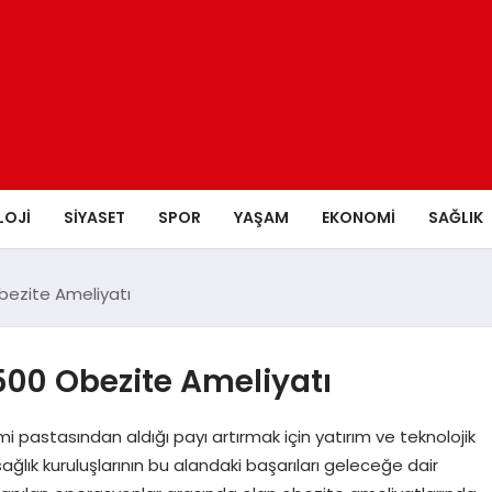
LOJI
SIYASET
SPOR
YAŞAM
EKONOMI
SAĞLIK
Obezite Ameliyatı
 500 Obezite Ameliyatı
i pastasından aldığı payı artırmak için yatırım ve teknolojik
sağlık kuruluşlarının bu alandaki başarıları geleceğe dair