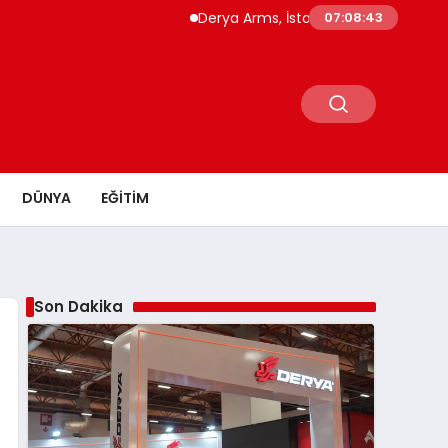
Derya Arms, İstanbul Prohunt 2026’da yeni n
07:08:44
DÜNYA
EĞITIM
Son Dakika