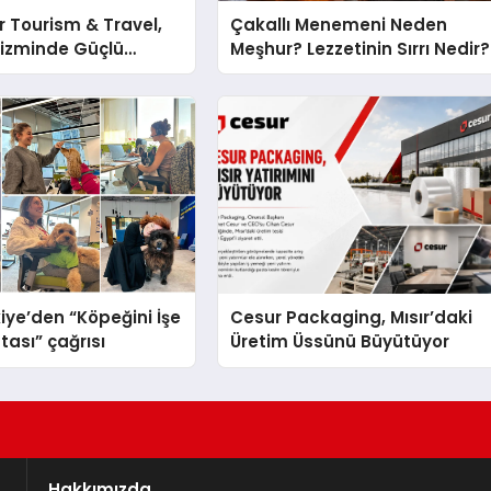
 Tourism & Travel,
Çakallı Menemeni Neden
rizminde Güçlü
Meşhur? Lezzetinin Sırrı Nedir?
n Ağıyla Fark
iye’den “Köpeğini İşe
Cesur Packaging, Mısır’daki
tası” çağrısı
Üretim Üssünü Büyütüyor
Hakkımızda