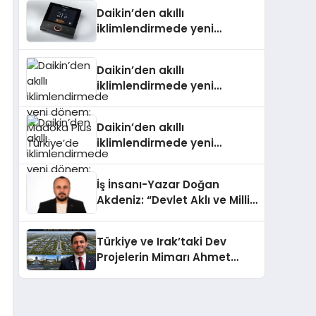
Daikin’den akıllı
iklimlendirmede yeni
dönem: Madoka Plus
Türkiye’de
Daikin’den akıllı
iklimlendirmede yeni
dönem: Madoka Plus
Türkiye’de
Daikin’den akıllı
iklimlendirmede yeni
dönem: Madoka Plus
Türkiye’de
İş İnsanı-Yazar Doğan
Akdeniz: “Devlet Aklı ve Milli
Çıkarlar Her Şeyin
Üzerindedir”
Türkiye ve Irak’taki Dev
Projelerin Mimarı Ahmet
Hasan Salim Beyoğlu, 10
Milyon Metrekarelik “Al Yusuf
Holding Industrial City”