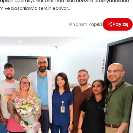
yapılan operasyonlar arasında olan obezite ameliyatlarında
m ve başarılarıyla tercih ediliyor….
0 Yorum Yapıldı
Paylaş