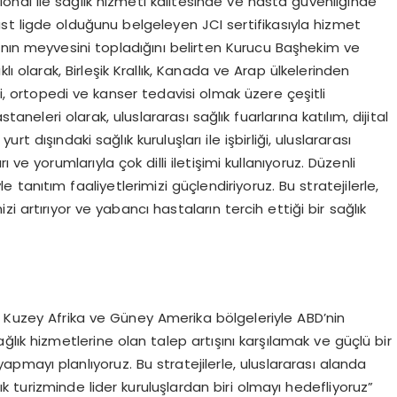
nal ile sağlık hizmeti kalitesinde ve hasta güvenliğinde
üst ligde olduğunu belgeleyen JCI sertifikasıyla hizmet
arının meyvesini topladığını belirten Kurucu Başhekim ve
klı olarak, Birleşik Krallık, Kanada ve Arap ülkelerinden
hi, ortopedi ve kanser tedavisi olmak üzere çeşitli
taneleri olarak, uluslararası sağlık fuarlarına katılım, dijital
 dışındaki sağlık kuruluşları ile işbirliği, uluslararası
ve yorumlarıyla çok dilli iletişimi kullanıyoruz. Düzenli
e tanıtım faaliyetlerimizi güçlendiriyoruz. Bu stratejilerle,
izi artırıyor ve yabancı hastaların tercih ettiği bir sağlık
a Kuzey Afrika ve Güney Amerika bölgeleriyle ABD’nin
lık hizmetlerine olan talep artışını karşılamak ve güçlü bir
ri yapmayı planlıyoruz. Bu stratejilerle, uluslararası alanda
k turizminde lider kuruluşlardan biri olmayı hedefliyoruz”