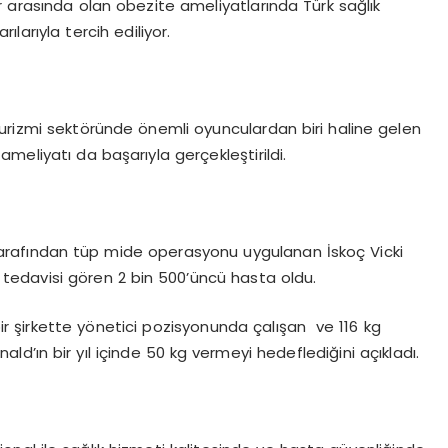
r arasında olan obezite ameliyatlarında Türk sağlık
larıyla tercih ediliyor.
k turizmi sektöründe önemli oyunculardan biri haline gelen
meliyatı da başarıyla gerçekleştirildi.
ş tarafından tüp mide operasyonu uygulanan İskoç Vicki
tedavisi gören 2 bin 500’üncü hasta oldu.
 bir şirkette yönetici pozisyonunda çalışan ve 116 kg
ld’ın bir yıl içinde 50 kg vermeyi hedeflediğini açıkladı.