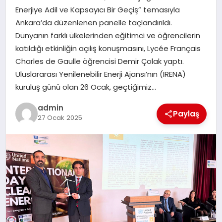
EKONOMI
Enerjiye Adil ve Kapsayıcı Bir Geçiş” temasıyla
Ankara’da düzenlenen panelle taçlandırıldı.
SAĞLIK
Dünyanın farklı ülkelerinden eğitimci ve öğrencilerin
katıldığı etkinliğin açılış konuşmasını, Lycée Français
DÜNYA
Charles de Gaulle öğrencisi Demir Çolak yaptı.
Uluslararası Yenilenebilir Enerji Ajansı’nın (IRENA)
EĞITIM
kuruluş günü olan 26 Ocak, geçtiğimiz…
admin
Paylaş
27 Ocak 2025