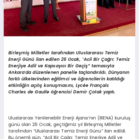
Birleşmiş Milletler tarafından Uluslararası Temiz
Enerji Günü ilan edilen 26 Ocak,
“
Acil Bir Çağrı: Temiz
Enerjiye Adil ve Kapsayıcı Bir Geçiş”
temas
ıyla
Ankara
’
da d
üzenlenen panelle taçlandırıldı. Dünyanın
farklı ülkelerinden eğitimci ve öğrencilerin katıldığı
etkinliğin açılış konuş
mas
ını, Lyc
é
e Fran
ç
ais
Charles
de
Gaulle
öğrencisi Demir Çolak yaptı.
Uluslararası Yenilenebilir Enerji Ajansı’nın (IRENA) kuruluş
günü olan 26 Ocak, geçtiğimiz yıl Birleşmiş Milletler
tarafından “Uluslararası Temiz Enerji Günü” ilan edildi.
Bu önemli gün, “Acil Bir Çağrı: Temiz Enerjiye Adil ve