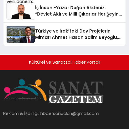
İş İnsanı-Yazar Doğan Akdeniz:
“Devlet Aklı ve Milli Çıkarlar Her Şeyin
Üzerindedir”
Türkiye ve Irak’taki Dev Projelerin
Mimarı Ahmet Hasan Salim Beyoğlu,
10 Milyon Metrekarelik “Al Yusuf
Holding Industrial City” Projesini
Hayata Geçirecek
Kültürel ve Sanatsal Haber Portalı
Reklam & İşbirliği:
hbaersonuclari@gmail.com