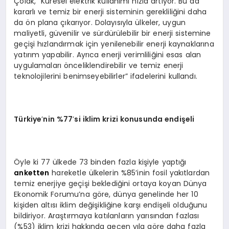
Çolak, “Küresel elektrik kullanımı hızla artıyor. Bu da
kararlı ve temiz bir enerji sisteminin gerekliliğini daha
da ön plana çıkarıyor. Dolayısıyla ülkeler, uygun
maliyetli, güvenilir ve sürdürülebilir bir enerji sistemine
geçişi hızlandırmak için yenilenebilir enerji kaynaklarına
yatırım yapabilir. Ayrıca enerji verimliliğini esas alan
uygulamaları önceliklendirebilir ve temiz enerji
teknolojilerini benimseyebilirler” ifadelerini kullandı.
Türkiye
’
nin %77
’
si iklim krizi konusunda endişeli
Öyle ki 77 ülkede 73 binden fazla kişiyle yaptığı
anketten
hareketle ülkelerin %85’inin fosil yakıtlardan
temiz enerjiye geçişi beklediğini ortaya koyan Dünya
Ekonomik Forumu’na göre, dünya genelinde her 10
kişiden altısı iklim değişikliğine karşı endişeli olduğunu
bildiriyor. Araştırmaya katılanların yarısından fazlası
(%53) iklim krizi hakkında geçen yıla göre daha fazla