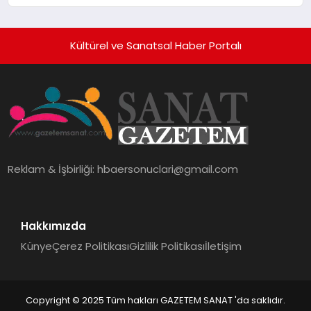
10 Milyon Metrekarelik “Al Yusuf
Holding Industrial City” Projesini
Hayata Geçirecek
Kültürel ve Sanatsal Haber Portalı
Reklam & İşbirliği:
hbaersonuclari@gmail.com
Hakkımızda
Künye
Çerez Politikası
Gizlilik Politikası
İletişim
Copyright © 2025 Tüm hakları GAZETEM SANAT 'da saklıdır.