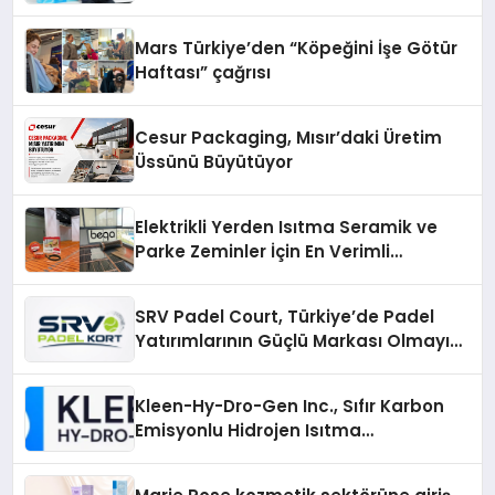
Mars Türkiye’den “Köpeğini İşe Götür
Haftası” çağrısı
Cesur Packaging, Mısır’daki Üretim
Üssünü Büyütüyor
Elektrikli Yerden Isıtma Seramik ve
Parke Zeminler İçin En Verimli
Çözümler
SRV Padel Court, Türkiye’de Padel
Yatırımlarının Güçlü Markası Olmayı
Sürdürüyor
Kleen-Hy-Dro-Gen Inc., Sıfır Karbon
Emisyonlu Hidrojen Isıtma
Teknolojisinde ISO ve TSSA
Düzenleyici Onaylarını Aldı