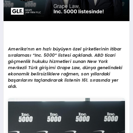
Amerika
’
nı
n en h
ızlı büyüyen
ö
zel şirketlerinin itibar
sıralaması “
Inc. 5000
” listesi açıklandı. ABD ticari
göçmenlik hukuku hizmetleri sunan New York
merkezli Türk giriş
imi Grape Law, d
ünya genelindeki
ekonomik belirsizliklere rağmen, son yıllardaki
başarılarını taçlandırarak listenin 161. sırasında yer
aldı.