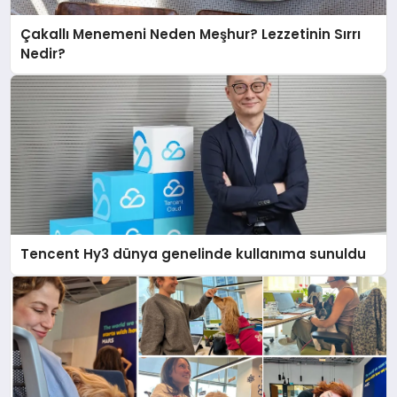
Çakallı Menemeni Neden Meşhur? Lezzetinin Sırrı
Nedir?
Tencent Hy3 dünya genelinde kullanıma sunuldu