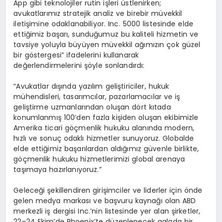
App gibi teknolojiler rutin işleri üstlenirken;
avukatlarımız stratejik analiz ve birebir müvekkil
iletişimine odaklanabiliyor. Inc. 5000 listesinde elde
ettiğimiz başarı, sunduğumuz bu kaliteli hizmetin ve
tavsiye yoluyla büyüyen müvekkil ağımızın çok güzel
bir göstergesi” ifadelerini kullanarak
değerlendirmelerini şöyle sonlandırdı:
“Avukatlar dışında yazılım geliştiriciler, hukuk
mühendisleri, tasarımcılar, pazarlamacılar ve iş
geliştirme uzmanlarından oluşan dört kıtada
konumlanmış 100’den fazla kişiden oluşan ekibimizle
Amerika ticari göçmenlik hukuku alanında modern,
hızlı ve sonuç odaklı hizmetler sunuyoruz. Globalde
elde ettiğimiz başarılardan aldığımız güvenle birlikte,
göçmenlik hukuku hizmetlerimizi global arenaya
taşımaya hazırlanıyoruz.”
Geleceği şekillendiren girişimciler ve liderler için önde
gelen medya markası ve başvuru kaynağı olan ABD
merkezli iş dergisi Inc.’nin listesinde yer alan şirketler,
22–24 Ekim’de Phoenix’te düzenlenecek galada bir