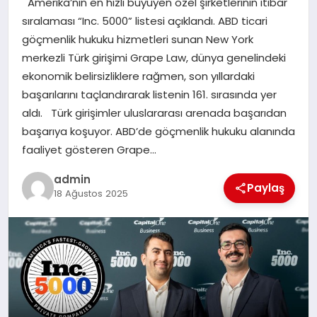
Amerika’nın en hızlı büyüyen özel şirketlerinin itibar
EKONOMI
sıralaması “Inc. 5000” listesi açıklandı. ABD ticari
göçmenlik hukuku hizmetleri sunan New York
SAĞLIK
merkezli Türk girişimi Grape Law, dünya genelindeki
ekonomik belirsizliklere rağmen, son yıllardaki
DÜNYA
başarılarını taçlandırarak listenin 161. sırasında yer
aldı. Türk girişimler uluslararası arenada başarıdan
EĞITIM
başarıya koşuyor. ABD’de göçmenlik hukuku alanında
faaliyet gösteren Grape…
admin
Paylaş
18 Ağustos 2025