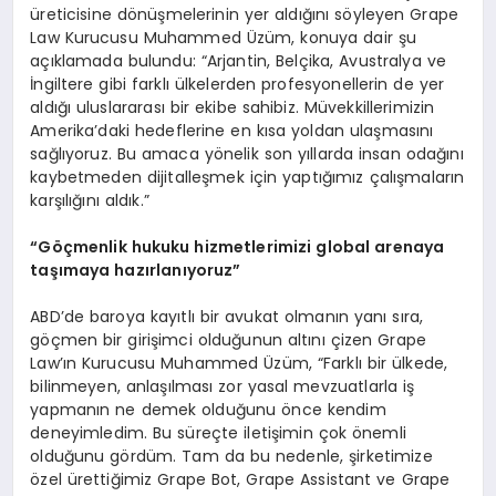
üreticisine dönüşmelerinin yer aldığını söyleyen Grape
Law Kurucusu Muhammed Üzüm, konuya dair şu
açıklamada bulundu: “Arjantin, Belçika, Avustralya ve
İngiltere gibi farklı ülkelerden profesyonellerin de yer
aldığı uluslararası bir ekibe sahibiz. Müvekkillerimizin
Amerika’daki hedeflerine en kısa yoldan ulaşmasını
sağlıyoruz. Bu amaca yönelik son yıllarda insan odağını
kaybetmeden dijitalleşmek için yaptığımız çalışmaların
karşılığını aldık.”
“
Göçmenlik hukuku hizmetlerimizi global arenaya
taşımaya hazı
rlan
ıyoruz”
ABD’de baroya kayıtlı bir avukat olmanın yanı sıra,
göçmen bir girişimci olduğunun altını çizen Grape
Law’ın Kurucusu Muhammed Üzüm, “Farklı bir ülkede,
bilinmeyen, anlaşılması zor yasal mevzuatlarla iş
yapmanın ne demek olduğunu önce kendim
deneyimledim. Bu süreçte iletişimin çok önemli
olduğunu gördüm. Tam da bu nedenle, şirketimize
özel ürettiğimiz Grape Bot, Grape Assistant ve Grape