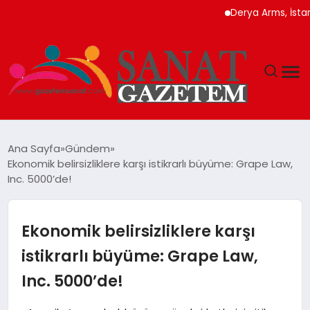
Derya Arms, İstanbul Pro
MAGAZIN
Ana Sayfa
Gündem
Ekonomik belirsizliklere karşı istikrarlı büyüme: Grape Law,
TEKNOLOJI
Inc. 5000’de!
SIYASET
Ekonomik belirsizliklere karşı
SPOR
istikrarlı büyüme: Grape Law,
Inc. 5000’de!
YAŞAM