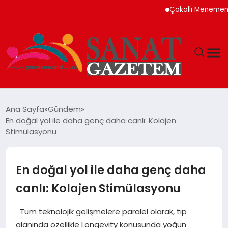
Çakallı Menemeni Neden
MAGAZIN
Ana Sayfa
Gündem
En doğal yol ile daha genç daha canlı: Kolajen
TEKNOLOJI
Stimülasyonu
SIYASET
En doğal yol ile daha genç daha
SPOR
canlı: Kolajen Stimülasyonu
YAŞAM
Tüm teknolojik gelişmelere paralel olarak, tıp
alanında özellikle Longevity konusunda yoğun