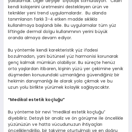
yakalamak. Diğer deyişle “biyolojik stimülasyon.’’ Cildin
kendi kolajenini üretmesini destekleyen ürün ve
teknikler yeni trend uygulamalardır. Bu alanda
tanımlanan farklı 3-4 etken madde sıklıkla
kullanılmaya başlandı bile. Bu uygulamalar tüm yüz
liftingde dermal dolgu kullanımının yerini büyük
oranda almaya devam ediyor.
Bu yöntemle kendi karekteristik yüz ifadesi
bozulmadan, yani bütünsel yüz harmonisi korunarak
genç kalmak mümkün olabiliyor. Bu süreçte henüz
orta yaşlardan itibaren, kişinin yüzü yer çekimine yenik
düşmeden konusundaki uzmanlığına güvendiğiniz bir
hekimin danışmanlığı ile alarak yola çıkmak ve bu
uzun yolu birlikte yürümek kolaylık sağlayacaktır.
“Medikal estetik koçluğu”
Bu yönteme bir nevi “medikal estetik koçluğu”
diyebiliriz. Detaylı bir analiz ve ön görüşme ile öncelikle
yüzünüzün ve hatta vücudunuzun ihtiyaçları
önceliklendirilip, bir takvime oturtulmalı ve en doğru