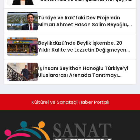
Üzerindedir”
Türkiye ve Irak’taki Dev Projelerin
Mimarı Ahmet Hasan Salim Beyoğlu,
10 Milyon Metrekarelik “Al Yusuf
Holding Industrial City” Projesini
Beylikdüzü’nde Beylik İşkembe, 20
Hayata Geçirecek
Yıldır Kalite ve Lezzetin Değişmeyen
Adresi
İş İnsanı Seyithan Hanoğlu Türkiye’yi
Uluslararası Arenada Tanıtmayı
Hedefliyor
Kültürel ve Sanatsal Haber Portalı