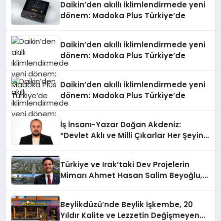
Daikin’den akıllı iklimlendirmede yeni
dönem: Madoka Plus Türkiye’de
Daikin’den akıllı iklimlendirmede yeni
dönem: Madoka Plus Türkiye’de
Daikin’den akıllı iklimlendirmede yeni
dönem: Madoka Plus Türkiye’de
İş İnsanı-Yazar Doğan Akdeniz:
“Devlet Aklı ve Milli Çıkarlar Her Şeyin
Üzerindedir”
Türkiye ve Irak’taki Dev Projelerin
Mimarı Ahmet Hasan Salim Beyoğlu,
10 Milyon Metrekarelik “Al Yusuf
Holding Industrial City” Projesini
Beylikdüzü’nde Beylik İşkembe, 20
Hayata Geçirecek
Yıldır Kalite ve Lezzetin Değişmeyen