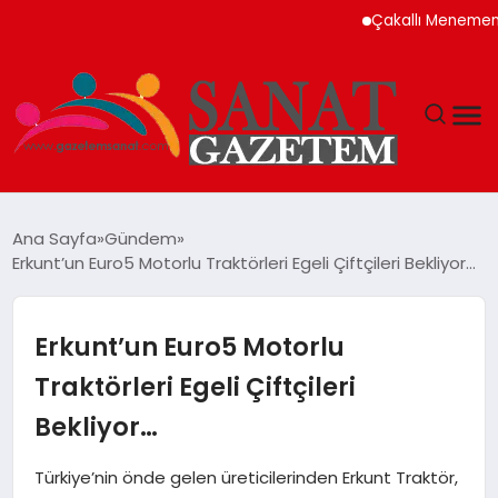
Çakallı Menemeni Neden
MAGAZIN
Ana Sayfa
Gündem
Erkunt’un Euro5 Motorlu Traktörleri Egeli Çiftçileri Bekliyor…
TEKNOLOJI
SIYASET
Erkunt’un Euro5 Motorlu
Traktörleri Egeli Çiftçileri
SPOR
Bekliyor…
YAŞAM
Türkiye’nin önde gelen üreticilerinden Erkunt Traktör,