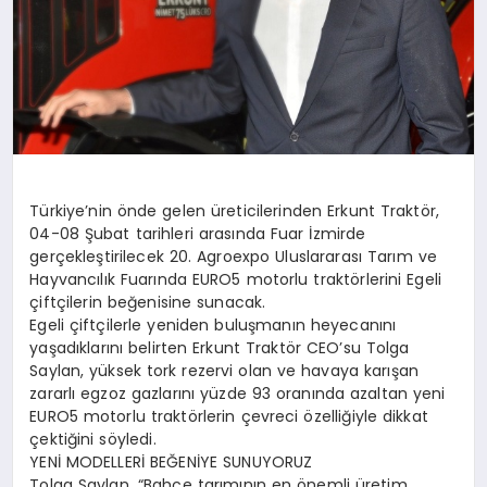
Türkiye’nin önde gelen üreticilerinden Erkunt Traktör,
04-08 Şubat tarihleri arasında Fuar İzmirde
gerçekleştirilecek 20. Agroexpo Uluslararası Tarım ve
Hayvancılık Fuarında EURO5 motorlu traktörlerini Egeli
çiftçilerin beğenisine sunacak.
Egeli çiftçilerle yeniden buluşmanın heyecanını
yaşadıklarını belirten Erkunt Traktör CEO’su Tolga
Saylan, yüksek tork rezervi olan ve havaya karışan
zararlı egzoz gazlarını yüzde 93 oranında azaltan yeni
EURO5 motorlu traktörlerin çevreci özelliğiyle dikkat
çektiğini söyledi.
YENİ MODELLERİ BEĞENİYE SUNUYORUZ
Tolga Saylan, “Bahçe tarımının en önemli üretim