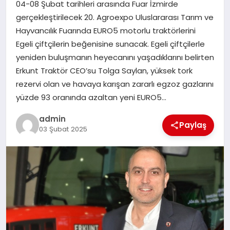
04-08 Şubat tarihleri arasında Fuar İzmirde
EKONOMI
gerçekleştirilecek 20. Agroexpo Uluslararası Tarım ve
Hayvancılık Fuarında EURO5 motorlu traktörlerini
SAĞLIK
Egeli çiftçilerin beğenisine sunacak. Egeli çiftçilerle
yeniden buluşmanın heyecanını yaşadıklarını belirten
DÜNYA
Erkunt Traktör CEO’su Tolga Saylan, yüksek tork
rezervi olan ve havaya karışan zararlı egzoz gazlarını
EĞITIM
yüzde 93 oranında azaltan yeni EURO5…
admin
Paylaş
03 Şubat 2025