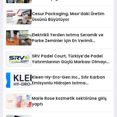
Cesur Packaging, Mısır’daki Üretim
Üssünü Büyütüyor
Elektrikli Yerden Isıtma Seramik ve
Parke Zeminler İçin En Verimli
Çözümler
SRV Padel Court, Türkiye’de Padel
Yatırımlarının Güçlü Markası Olmayı
Sürdürüyor
Kleen-Hy-Dro-Gen Inc., Sıfır Karbon
Emisyonlu Hidrojen Isıtma
Teknolojisinde ISO ve TSSA
Düzenleyici Onaylarını Aldı
Marie Rose kozmetik sektörüne giriş
yaptı