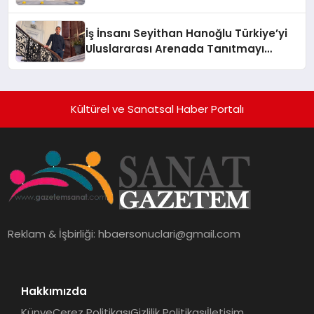
Adresi
İş İnsanı Seyithan Hanoğlu Türkiye’yi
Uluslararası Arenada Tanıtmayı
Hedefliyor
Kültürel ve Sanatsal Haber Portalı
Reklam & İşbirliği:
hbaersonuclari@gmail.com
Hakkımızda
Künye
Çerez Politikası
Gizlilik Politikası
İletişim