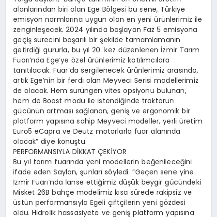
alanlarından biri olan Ege Bölgesi bu sene, Türkiye
emisyon normlarına uygun olan en yeni ürünlerimiz ile
zenginleşecek. 2024 yılında başlayan Faz 5 emisyona
geçiş sürecini başarılı bir şekilde tamamlamanın
getirdiği gururla, bu yıl 20. kez düzenlenen İzmir Tarım
Fuarı’nda Ege’ye özel ürünlerimiz katılımcılara
tanıtılacak. Fuar’da sergilenecek ürünlerimiz arasında,
artık Ege’nin bir ferdi olan Meyveci Serisi modellerimiz
de olacak. Hem sürüngen vites opsiyonu bulunan,
hem de Boost modu ile istendiğinde traktörün
gücünün artması sağlanan, geniş ve ergonomik bir
platform yapısına sahip Meyveci modeller, yerli üretim
Euro5 eCapra ve Deutz motorlarla fuar alanında
olacak” diye konuştu.
PERFORMANSIYLA DİKKAT ÇEKİYOR
Bu yıl tarım fuarında yeni modellerin beğenileceğini
ifade eden Saylan, şunları söyledi: “Geçen sene yine
İzmir Fuarı’nda lanse ettiğimiz düşük beygir gücündeki
Misket 26B bahçe modelimiz kısa sürede rakipsiz ve
üstün performansıyla Egeli çiftçilerin yeni gözdesi
oldu. Hidrolik hassasiyete ve geniş platform yapısına